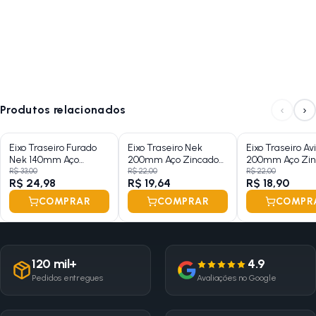
‹
›
Produtos relacionados
Eixo Traseiro Furado
Eixo Traseiro Nek
Eixo Traseiro Av
Nek 140mm Aço
200mm Aço Zincado
200mm Aço Zin
Zincado Grosso 3/8
Grosso 3/8 Com
Grosso 3/8
R$ 33,00
R$ 22,00
R$ 22,00
R$ 24,98
R$ 19,64
R$ 18,90
Batente
COMPRAR
COMPRAR
COMPR
120 mil+
4.9
Pedidos entregues
Avaliações no Google