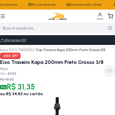
x sem juros
|
PIX com desconto
|
Envio para todo o Brasil
Entrar
📍
Informe seu CEP
Início
/
EIXO TRASEIRO
/
Eixo Traseiro Kapa 200mm Preto Grosso 3/8
-
23
% OFF
Eixo Traseiro Kapa 200mm Preto Grosso 3/8
Kapa
SKU:
47191
R$ 45,00
R$ 31,35
Pix
ou
R$ 34,83
no cartão