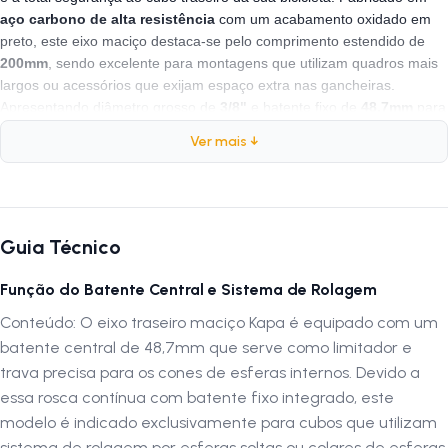
aço carbono de alta resistência
com um acabamento oxidado em
preto, este eixo maciço destaca-se pelo comprimento estendido de
200mm
, sendo excelente para montagens que utilizam quadros mais
largos ou acessórios que exijam espaço extra nas gancheiras.
Apresentando diâmetro grosso de
3/8"
e batente fixo de
48,7mm
para
garantir a centralização exata da roda livre ou freio, é a escolha
ideal
Ver mais ↓
para quem busca uma reposição durável, confiável e com padrão
profissional
.
Ficha Técnica
Guia Técnico
Marca:
Kapa
Função do Batente Central e Sistema de Rolagem
Posição:
Traseiro
Conteúdo: O eixo traseiro maciço Kapa é equipado com um
Tipo de Eixo:
Maciço (Para fixação com porcas sextavadas)
batente central de 48,7mm que serve como limitador e
Comprimento Total:
200mm (Estendido)
trava precisa para os cones de esferas internos. Devido a
Diâmetro do Eixo:
3/8" (Padrão Grosso)
essa rosca contínua com batente fixo integrado, este
Medida do Batente Central:
48,7mm
modelo é indicado exclusivamente para cubos que utilizam
Composição:
Aço Carbono Tratado
sistema de rolagem por esferas soltas ou colares de esferas.