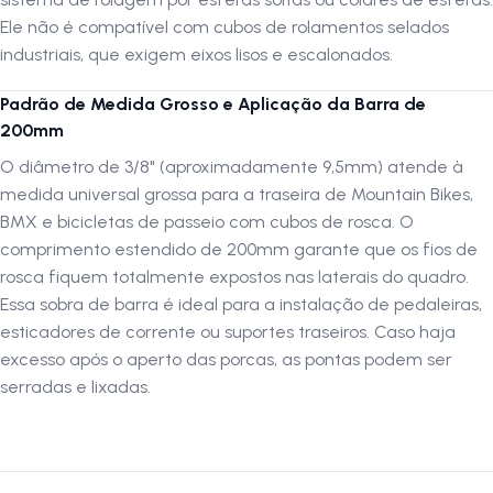
Peso Líquido:
163 gramas
Ele não é compatível com cubos de rolamentos selados
Acabamento:
Preto Antioxidante
industriais, que exigem eixos lisos e escalonados.
Padrão de Medida Grosso e Aplicação da Barra de
Por que comprar este produto?
200mm
O grande diferencial do eixo traseiro Kapa é a sua estrutura maciça
O diâmetro de 3/8" (aproximadamente 9,5mm) atende à
de 200mm. Ao contrário dos eixos curtos convencionais, essa medida
medida universal grossa para a traseira de Mountain Bikes,
generosa garante que os fios de rosca fiquem totalmente expostos
BMX e bicicletas de passeio com cubos de rosca. O
nas laterais do quadro, permitindo a instalação segura de suportes de
caramanhola traseiros, esticadores de corrente de BMX ou apoios de
comprimento estendido de 200mm garante que os fios de
pedaleiras (mãozinha). O batente usinado de 48,7mm atua de forma
rosca fiquem totalmente expostos nas laterais do quadro.
precisa
como trava para os cones internos de esferas, eliminando
Essa sobra de barra é ideal para a instalação de pedaleiras,
jogos e garantindo uma rolagem muito mais
suave
. É a solução
esticadores de corrente ou suportes traseiros. Caso haja
perfeita
para revisões e manutenções severas em bicicletas urbanas
excesso após o aperto das porcas, as pontas podem ser
e de Mountain Bike, oferecendo resistência máxima contra
serradas e lixadas.
empenamentos e excelente
custo-benefício
.
Siga-nos no Instagram:
@lojanapista
Assista nosso canal no YouTube:
LojanaPista