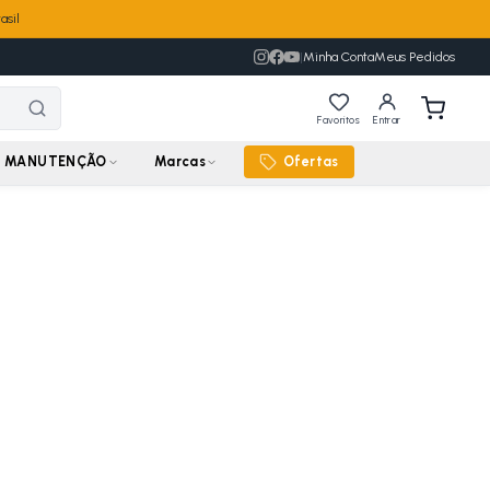
asil
|
Minha Conta
Meus Pedidos
Favoritos
Entrar
MANUTENÇÃO
Marcas
Ofertas