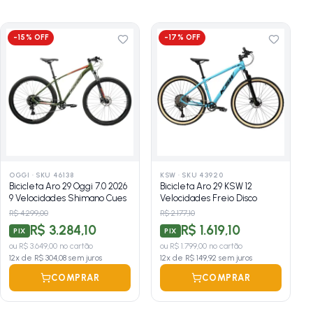
-
15
% OFF
-
17
% OFF
OGGI
·
SKU 46138
KSW
·
SKU 43920
Bicicleta Aro 29 Oggi 7.0 2026
Bicicleta Aro 29 KSW 12
9 Velocidades Shimano Cues
Velocidades Freio Disco
R$ 4.299,00
R$ 2.177,10
R$ 3.284,10
R$ 1.619,10
PIX
PIX
ou
R$ 3.649,00
no cartão
ou
R$ 1.799,00
no cartão
12
x de
R$ 304,08
sem juros
12
x de
R$ 149,92
sem juros
COMPRAR
COMPRAR