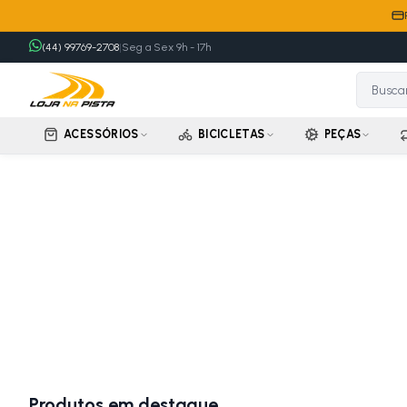
(44) 99769-2708
|
Seg a Sex 9h - 17h
ACESSÓRIOS
BICICLETAS
PEÇAS
Produtos em destaque