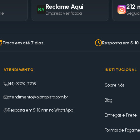
Reclame Aqui
212 m
RA
gle
Empresa verificada
Seguid
Troca em até 7 dias
Resposta em 5-10
ATENDIMENTO
INSTITUCIONAL
(44) 99769-2708
Sobre Nós
atendimento@lojanapista.com.br
Blog
Resposta em 5-10 min no WhatsApp
Entregas e Frete
Formas de Pagame