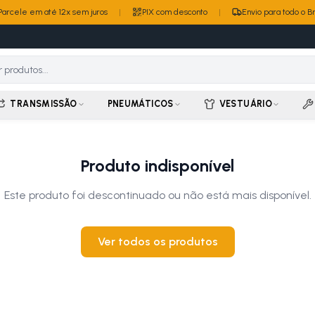
Parcele em até 12x sem juros
|
PIX com desconto
|
Envio para todo o Br
TRANSMISSÃO
PNEUMÁTICOS
VESTUÁRIO
Produto indisponível
Este produto foi descontinuado ou não está mais disponível.
Ver todos os produtos