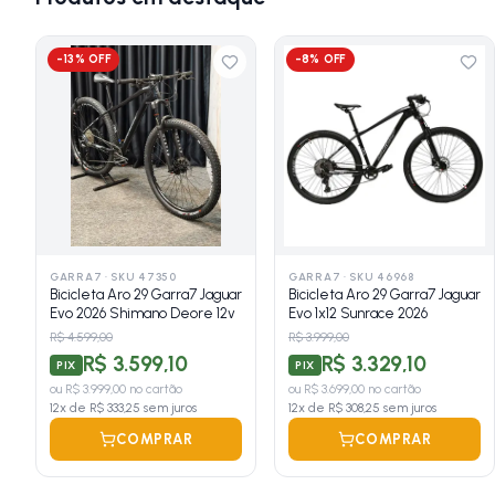
-
13
% OFF
-
8
% OFF
GARRA7
·
SKU 47350
GARRA7
·
SKU 46968
Bicicleta Aro 29 Garra7 Jaguar
Bicicleta Aro 29 Garra7 Jaguar
Evo 2026 Shimano Deore 12v
Evo 1x12 Sunrace 2026
R$ 4.599,00
R$ 3.999,00
R$ 3.599,10
R$ 3.329,10
PIX
PIX
ou
R$ 3.999,00
no cartão
ou
R$ 3.699,00
no cartão
12
x de
R$ 333,25
sem juros
12
x de
R$ 308,25
sem juros
COMPRAR
COMPRAR