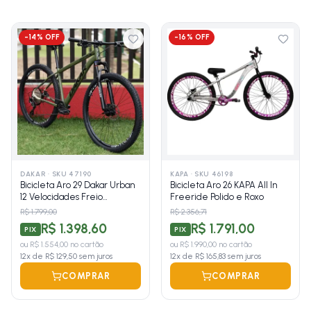
-
14
% OFF
-
16
% OFF
DAKAR
·
SKU 47190
KAPA
·
SKU 46198
Bicicleta Aro 29 Dakar Urban
Bicicleta Aro 26 KAPA All In
12 Velocidades Freio
Freeride Polido e Roxo
Hidráulico
R$ 1.799,00
R$ 2.356,71
R$ 1.398,60
R$ 1.791,00
PIX
PIX
ou
R$ 1.554,00
no cartão
ou
R$ 1.990,00
no cartão
12
x de
R$ 129,50
sem juros
12
x de
R$ 165,83
sem juros
COMPRAR
COMPRAR