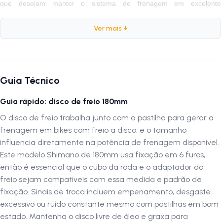
que desejam manter o sistema de frenagem em excelente
funcionamento. Lembre-se sempre de verificar o desgaste do disco e
realizar a substituição quando necessário.
Ver mais ↓
Especificações
Marca:
Shimano
Guia Técnico
Peso:
187 gramas
Guia rápido: disco de freio 180mm
Encaixe:
Parafuso
Tamanho do Disco:
180mm de diâmetro
O disco de freio trabalha junto com a pastilha para gerar a
Aplicação Freios:
Mecânico e Hidráulicos
frenagem em bikes com freio a disco, e o tamanho
Unidade:
Acompanha somente 1 disco de freio
influencia diretamente na potência de frenagem disponível.
Este modelo Shimano de 180mm usa fixação em 6 furos,
então é essencial que o cubo da roda e o adaptador do
Por que escolher o Disco de Freio Shimano 180mm
freio sejam compatíveis com essa medida e padrão de
O
Disco de Freio Shimano 180mm
é a escolha ideal para que
fixação. Sinais de troca incluem empenamento, desgaste
busca alta qualidade, durabilidade e eficiência no sistema de
excessivo ou ruído constante mesmo com pastilhas em bom
frenagem da bicicleta. Seu design de 180mm oferece excelente
estado. Mantenha o disco livre de óleo e graxa para
desempenho tanto para freios mecânicos quanto hidráulicos. Com