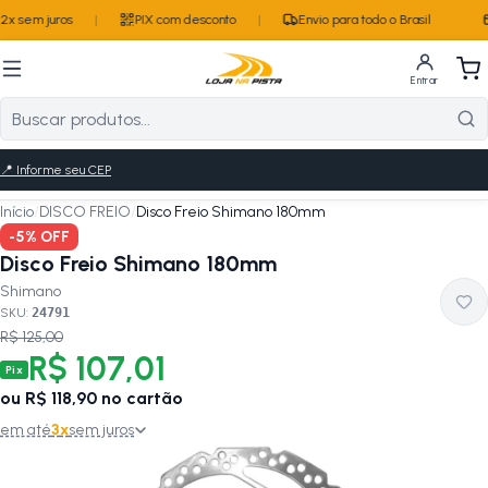
2x sem juros
|
PIX com desconto
|
Envio para todo o Brasil
Entrar
📍
Informe seu CEP
Início
/
DISCO FREIO
/
Disco Freio Shimano 180mm
-
5
% OFF
Disco Freio Shimano 180mm
Shimano
SKU:
24791
R$ 125,00
R$ 107,01
Pix
ou
R$ 118,90
no cartão
em até
3
x
sem juros