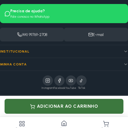
Precisa de ajuda?
Fale conosco no WhatsApp
(44) 99769-2708
E-mail
INSTITUCIONAL
MINHA CONTA
Instagram
Facebook
YouTube
TikTok
elo
ADICIONAR AO CARRINHO
Pagamento processado por Mercado Pago
MSB VOLPATO COMERCIO DE PEÇAS · CNPJ: 08.964.836/0001-18
Av. Massuo Yoshiy, 4750 — Marialva, PR