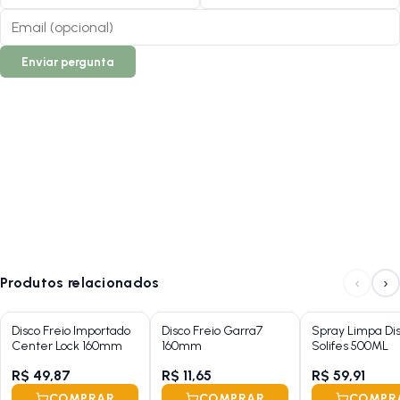
Enviar pergunta
‹
›
Produtos relacionados
Disco Freio Importado
Disco Freio Garra7
Spray Limpa Di
Center Lock 160mm
160mm
Solifes 500ML
R$ 49,87
R$ 11,65
R$ 59,91
COMPRAR
COMPRAR
COMPR