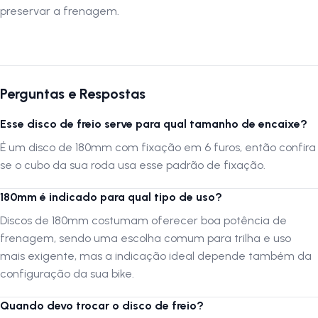
peso leve e fixação segura, ele proporciona uma frenagem suave,
preservar a frenagem.
controlada e precisa. Ideal para reposição ou upgrade, garantindo
mais segurança durante suas pedaladas.
Autenticação de montagem correta
Perguntas e Respostas
Se optar por montar o produto por conta própria ou através de um
serviço não especializado, é crucial que a montagem seja verificada
Esse disco de freio serve para qual tamanho de encaixe?
por uma oficina especializada para confirmar que foi realizada
É um disco de 180mm com fixação em 6 furos, então confira
adequadamente.
se o cubo da sua roda usa esse padrão de fixação.
A
LOJA NA PISTA
não se responsabiliza por montagens, instalações,
subir escadas ou transporte por guinchos para apartamentos.
180mm é indicado para qual tipo de uso?
Verifique as dimensões do produto e certifique-se que o mesmo passa
Discos de 180mm costumam oferecer boa potência de
por portas, corredores e elevadores. Verifique limitações do produto
frenagem, sendo uma escolha comum para trilha e uso
com o fabricante, se seus componentes e funcionalidades atendem à
mais exigente, mas a indicação ideal depende também da
sua necessidade.
configuração da sua bike.
Siga-nos no Instagram:
@lojanapista
Quando devo trocar o disco de freio?
Assista no YouTube:
LojanaPista