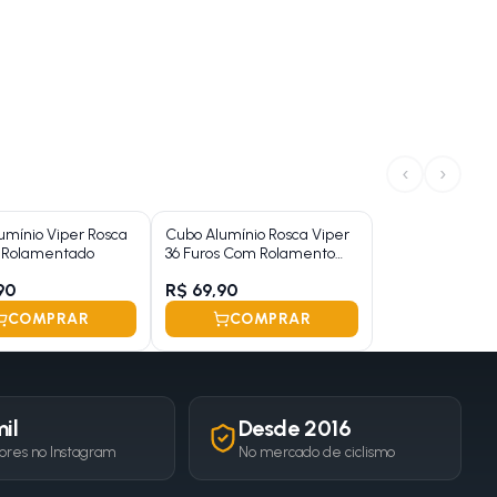
‹
›
umínio Viper Rosca
Cubo Alumínio Rosca Viper
s Rolamentado
36 Furos Com Rolamento
Preto
90
R$ 69,90
COMPRAR
COMPRAR
il
Desde 2016
ores no Instagram
No mercado de ciclismo