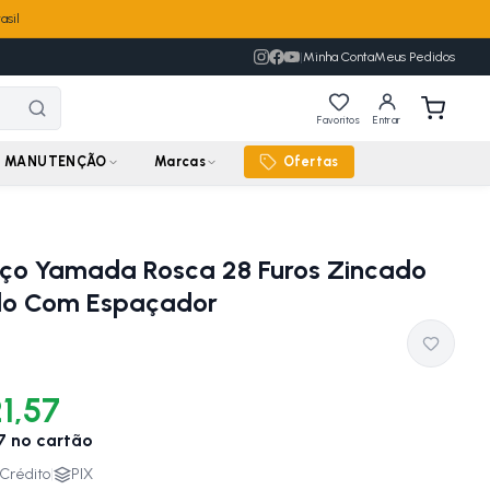
asil
|
Minha Conta
Meus Pedidos
Favoritos
Entrar
MANUTENÇÃO
Marcas
Ofertas
ço Yamada Rosca 28 Furos Zincado
do Com Espaçador
1,57
7
no cartão
Crédito
|
PIX