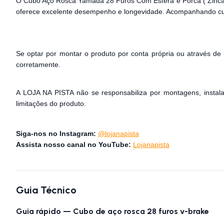
O Cubo Aço Rosca Yamada 28 Furos Com Esfera e Porca ( Zincado
oferece excelente desempenho e longevidade. Acompanhando cubos
Se optar por montar o produto por conta própria ou através de u
corretamente.
A LOJA NA PISTA não se responsabiliza por montagens, instalaç
limitações do produto.
Siga-nos no Instagram:
@lojanapista
Assista nosso canal no YouTube:
Lojanapista
Guia Técnico
Guia rápido — Cubo de aço rosca 28 furos v-brake