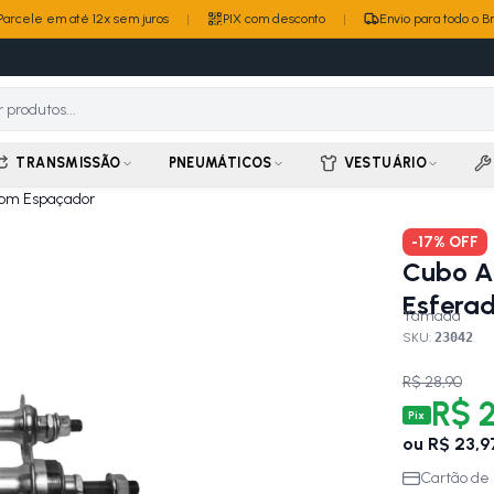
Parcele em até 12x sem juros
|
PIX com desconto
|
Envio para todo o Br
TRANSMISSÃO
PNEUMÁTICOS
VESTUÁRIO
Com Espaçador
-
17
% OFF
Cubo A
Esfera
Yamada
SKU:
23042
R$ 28,90
R$ 2
Pix
ou
R$ 23,9
Cartão de 