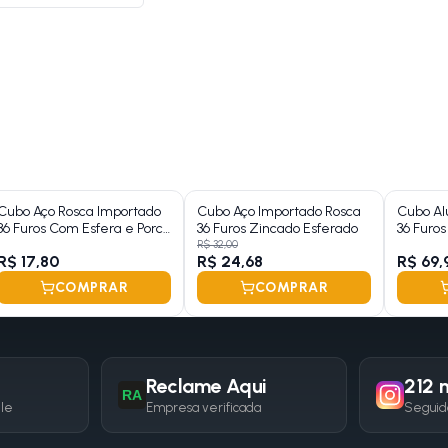
Cubo Aço Rosca Importado
Cubo Aço Importado Rosca
Cubo Al
36 Furos Com Esfera e Porca
36 Furos Zincado Esferado
36 Furo
( Preto )
R$ 32,00
R$ 17,80
R$ 24,68
R$ 69,
COMPRAR
COMPRAR
Reclame Aqui
212 m
RA
gle
Empresa verificada
Seguid