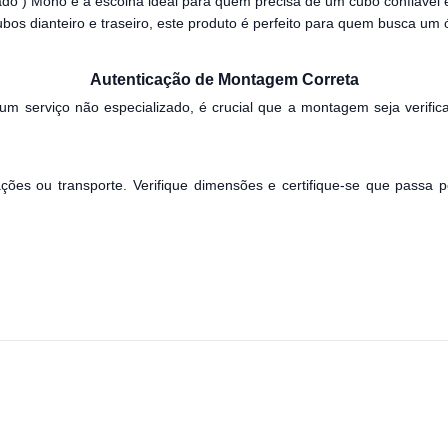
 ) Mono é a escolha ideal para quem precisa de um cubo confiável e 
 dianteiro e traseiro, este produto é perfeito para quem busca um ó
Autenticação de Montagem Correta
m serviço não especializado, é crucial que a montagem seja verifica
ões ou transporte. Verifique dimensões e certifique-se que passa po