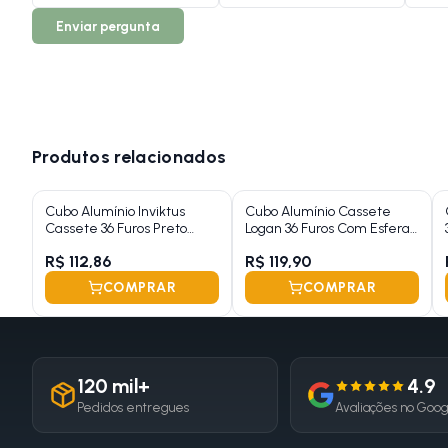
Enviar pergunta
Produtos relacionados
Cubo Alumínio Inviktus
Cubo Alumínio Cassete
Cassete 36 Furos Preto
Logan 36 Furos Com Esfera
Esferado
e Blocagem
R$ 112,86
R$ 119,90
COMPRAR
COMPRAR
120 mil+
4.9
Pedidos entregues
Avaliações no Goo