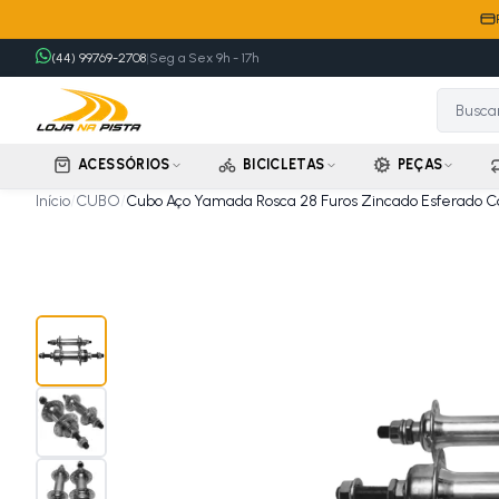
(44) 99769-2708
|
Seg a Sex 9h - 17h
ACESSÓRIOS
BICICLETAS
PEÇAS
Início
/
CUBO
/
Cubo Aço Yamada Rosca 28 Furos Zincado Esferado 