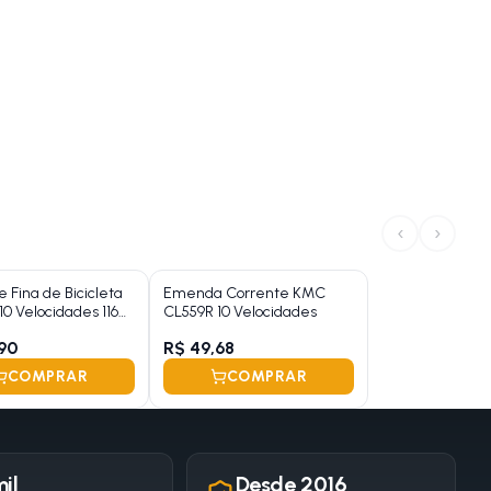
‹
›
 Fina de Bicicleta
Emenda Corrente KMC
10 Velocidades 116
CL559R 10 Velocidades
90
R$ 49,68
COMPRAR
COMPRAR
il
Desde 2016