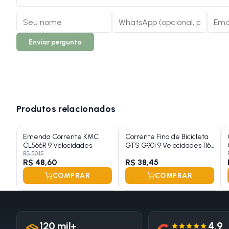
Enviar pergunta
Produtos relacionados
Emenda Corrente KMC
Corrente Fina de Bicicleta
CL566R 9 Velocidades
GTS G90i 9 Velocidades 116
Elos
R$ 50,15
R$ 48,60
R$ 38,45
COMPRAR
COMPRAR
120 mil+
4.9