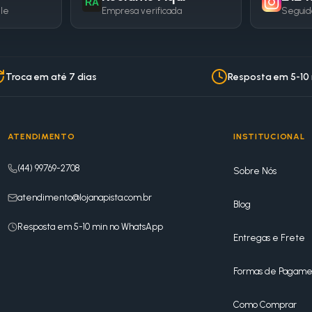
RA
gle
Empresa verificada
Seguid
Troca em até 7 dias
Resposta em 5-10
ATENDIMENTO
INSTITUCIONAL
(44) 99769-2708
Sobre Nós
atendimento@lojanapista.com.br
Blog
Resposta em 5-10 min no WhatsApp
Entregas e Frete
Formas de Pagame
Como Comprar