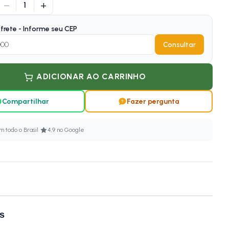
−
+
1
frete - Informe seu CEP
Consultar
ADICIONAR AO CARRINHO
Compartilhar
Fazer pergunta
·
 todo o Brasil
4,9 no Google
os