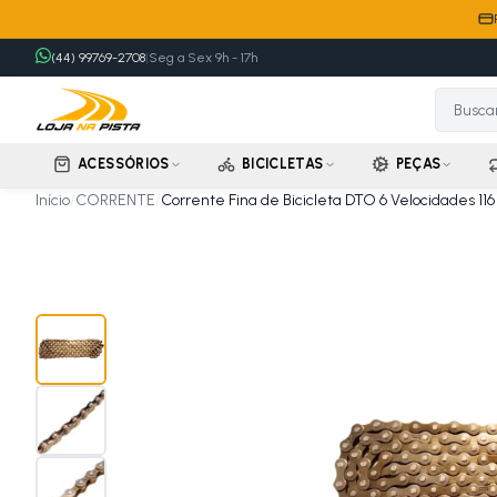
(44) 99769-2708
|
Seg a Sex 9h - 17h
ACESSÓRIOS
BICICLETAS
PEÇAS
Início
/
CORRENTE
/
Corrente Fina de Bicicleta DTO 6 Velocidades 116