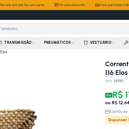
Parcele em até 12x sem juros
|
PIX com desconto
|
Envio para todo o Br
TRANSMISSÃO
PNEUMÁTICOS
VESTUÁRIO
 Elos
Corrent
116 Elos
DTO
SKU:
38765
R$ 1
Pix
ou
R$ 12,6
Cartão de 
Disponível: