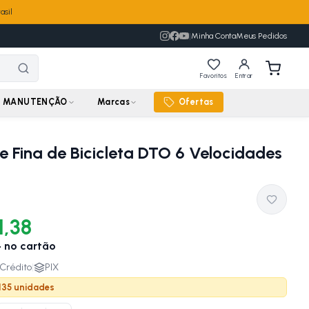
asil
|
Minha Conta
Meus Pedidos
Favoritos
Entrar
MANUTENÇÃO
Marcas
Ofertas
e Fina de Bicicleta DTO 6 Velocidades
1,38
4
no cartão
Crédito
|
PIX
 135 unidades