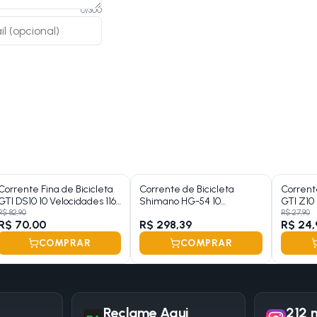
0
/
300
Corrente Fina de Bicicleta
Corrente de Bicicleta
Corrente
GTI DS10 10 Velocidades 116
Shimano HG-54 10
GTI Z10 
Elos
Velocidades 116 Elos
Elos
R$ 82,90
R$ 27,90
R$ 70,00
R$ 298,39
R$ 24,
COMPRAR
COMPRAR
Reclame Aqui
212 m