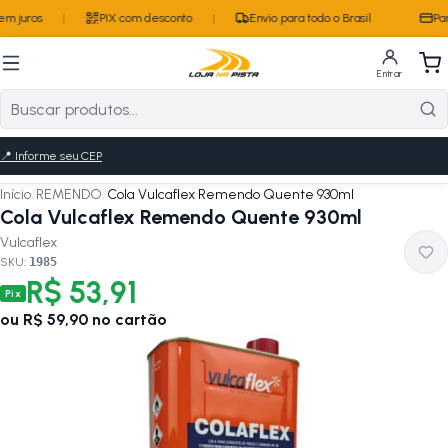
m juros
|
PIX com desconto
|
Envio para todo o Brasil
Par
Entrar
📍
Informe seu CEP
Início
/
REMENDO
/
Cola Vulcaflex Remendo Quente 930ml
Cola Vulcaflex Remendo Quente 930ml
Vulcaflex
SKU:
1985
R$ 53,91
Pix
ou
R$ 59,90
no cartão