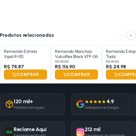
‹
›
Produtos relacionados
Remendo Estrela
Remendo Manchao
Remendo Estojo
Vipal R-00
Vulcaflex Black VFP-06
Toolz
R$ 120,00
R$ 35,00
R$ 74,87
R$ 116,90
R$ 24,98
COMPRAR
COMPRAR
COMPR
120 mil+
4.9
Pedidos entregues
Avaliações no Google
Reclame Aqui
212 mil
RA
Empresa verificada
Seguidores no Instagram