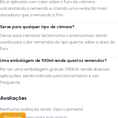
montagens, instalações ou transporte. Sempre verifique se o produto
Ela é aplicada com calor sobre o furo da câmara,
atende às suas necessidades antes do uso.
vulcanizando o remendo e criando uma vedação mais
duradoura que o remendo a frio.
Siga-nos no Instagram:
@lojanapista
Serve para qualquer tipo de câmara?
Assista no YouTube:
LojanaPista
Serve para câmaras de borracha convencionais, sendo
usada para colar remendos do tipo quente sobre a área do
furo.
Uma embalagem de 930ml rende quantos remendos?
Por ser uma embalagem grande (930ml), rende diversas
aplicações, sendo indicada para borracheiros e uso
frequente.
Avaliações
Nenhuma avaliação ainda. Seja o primeiro!
Faça login
para avaliar este produto.