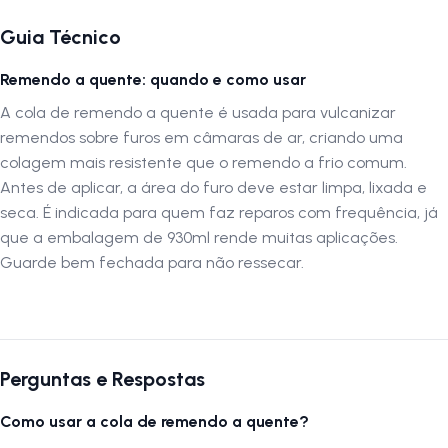
Tipo de Remendo:
Quente
Guia Técnico
Por que escolher a Cola Vulcaflex Remendo Quente
Remendo a quente: quando e como usar
A
Cola Vulcaflex Remendo Quente
proporciona colagens altament
A cola de remendo a quente é usada para vulcanizar
resistentes, suportando as condições extremas do processo de
remendos sobre furos em câmaras de ar, criando uma
vulcanização. Sua fórmula garante excelente fixação entre o remendo
colagem mais resistente que o remendo a frio comum.
e o pneu, mantendo a integridade e o desempenho do material
Antes de aplicar, a área do furo deve estar limpa, lixada e
reparado. É o produto ideal para profissionais que buscam qualidade
seca. É indicada para quem faz reparos com frequência, já
e segurança nos serviços de vulcanização quente.
que a embalagem de 930ml rende muitas aplicações.
Guarde bem fechada para não ressecar.
Autenticação de montagem correta
Para garantir a máxima eficácia, a aplicação deve ser feita conforme
as recomendações técnicas do fabricante, utilizando temperatura e
pressão adequadas para o processo de vulcanização. Caso o
procedimento não seja executado corretamente, o reparo pode perder
Perguntas e Respostas
sua eficiência e durabilidade.
Como usar a cola de remendo a quente?
A
LOJA NA PISTA
não se responsabiliza por aplicações incorretas,