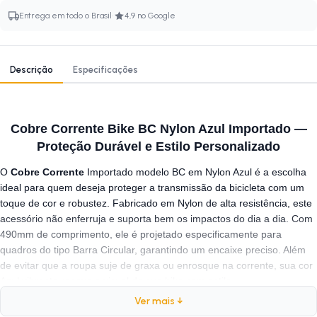
·
Entrega em todo o Brasil
4,9 no Google
Descrição
Especificações
Cobre Corrente Bike BC Nylon Azul Importado —
Proteção Durável e Estilo Personalizado
O
Cobre Corrente
Importado modelo BC em Nylon Azul é a escolha
ideal para quem deseja proteger a transmissão da bicicleta com um
toque de cor e robustez. Fabricado em Nylon de alta resistência, este
acessório não enferruja e suporta bem os impactos do dia a dia. Com
490mm de comprimento, ele é projetado especificamente para
quadros do tipo Barra Circular, garantindo um encaixe preciso. Além
de evitar que a roupa suje de graxa ou enrosque na corrente, sua cor
Azul vibrante renova o visual da sua bike com estilo.
Ver mais ↓