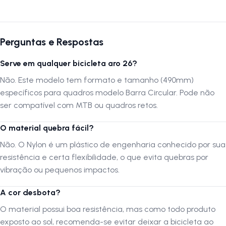
Ficha Técnica
Marca:
Importado
Modelo:
BC
Perguntas e Respostas
Material:
Nylon
Serve em qualquer bicicleta aro 26?
Cor:
Azul
Tamanho:
490mm
Não. Este modelo tem formato e tamanho (490mm)
Peso:
210 gramas
específicos para quadros modelo Barra Circular. Pode não
Função:
ser compatível com MTB ou quadros retos.
Segurança do ciclista e proteção da corrente
O material quebra fácil?
Por que comprar este produto?
Não. O Nylon é um plástico de engenharia conhecido por sua
O Cobre Corrente BC Nylon Azul é uma solução realista para quem
resistência e certa flexibilidade, o que evita quebras por
busca durabilidade e estética. A vantagem do Nylon sobre o metal é
vibração ou pequenos impactos.
que ele não sofre corrosão (ferrugem) e é mais flexível contra batidas
laterais, mantendo a integridade da peça por mais tempo. Com 210g,
A cor desbota?
possui uma estrutura sólida que protege efetivamente a relação da
O material possui boa resistência, mas como todo produto
bicicleta contra poeira e lama, prolongando a vida útil da corrente e
exposto ao sol, recomenda-se evitar deixar a bicicleta ao
garantindo um pedal mais seguro e limpo.