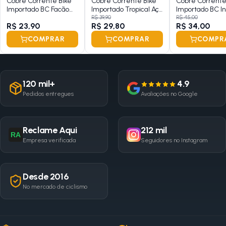
Cobre Corrente Bike
Cobre Corrente Bike
Cobre Corrente
Importado BC Facão
Importado Tropical Aço
Importado BC In
Aço Vermelho
Preto
Prata
R$ 39,90
R$ 45,00
R$ 23,90
R$ 29,80
R$ 34,00
Metálico
COMPRAR
COMPRAR
COMPR
120 mil+
4.9
Pedidos entregues
Avaliações no Google
Reclame Aqui
212 mil
RA
Empresa verificada
Seguidores no Instagram
Desde 2016
No mercado de ciclismo