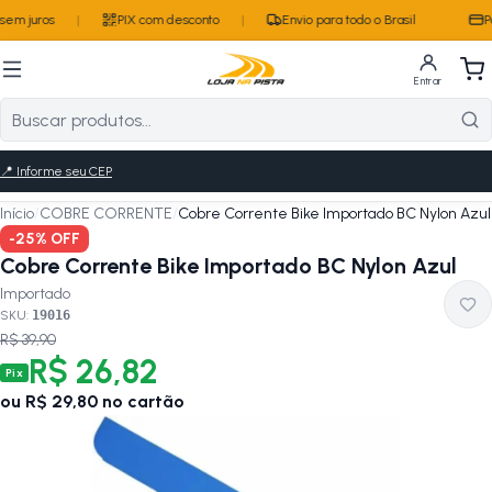
sem juros
|
PIX com desconto
|
Envio para todo o Brasil
Pa
Entrar
📍
Informe seu CEP
Início
/
COBRE CORRENTE
/
Cobre Corrente Bike Importado BC Nylon Azul
-
25
% OFF
Cobre Corrente Bike Importado BC Nylon Azul
Importado
SKU:
19016
R$ 39,90
R$ 26,82
Pix
ou
R$ 29,80
no cartão