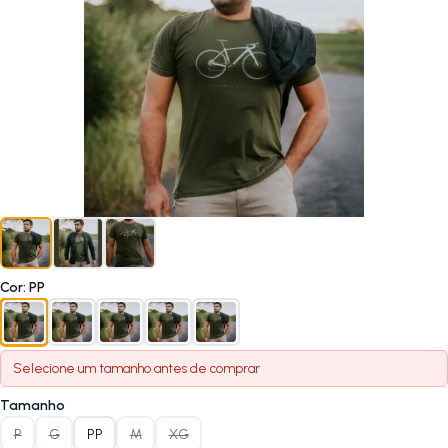
Cor
:
PP
Selecione um
tamanho
antes de comprar
Tamanho
P
G
PP
M
XG