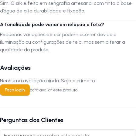
Sim. O silk é feito em serigrafia artesanal com tinta à base
d’água de alta durabilidade e fixação.
Por que usar?
A tonalidade pode variar em relação à foto?
A Sense Gravel Verde Militar é perfeita para quem quer expressar o
amor pelo ciclismo com estilo. Sua cor moderna e acabamento
Pequenas variações de cor podem ocorrer devido à
artesanal garantem um visual sofisticado, enquanto o tecido leve com
iluminação ou configurações de tela, mas sem alterar a
elastano oferece conforto em qualquer ocasião. Uma peça que
qualidade do produto.
combina perfeitamente com o lifestyle de quem vive pedalando — seja
na estrada, na cidade ou no descanso pós-trilha.
Avaliações
FAQ — Perguntas frequentes
Nenhuma avaliação ainda. Seja o primeiro!
Faça login
para avaliar este produto.
1. Essa camiseta é confortável para o uso diário?
R:
Sim! A combinação de algodão e elastano proporciona toque
macio, elasticidade e conforto o dia todo.
Perguntas dos Clientes
2. O processo de estampa é resistente?
R:
Sim. O silk é feito em serigrafia artesanal com tinta à base d’água