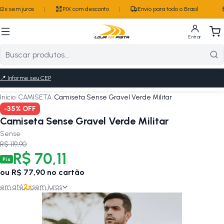
2x sem juros
|
PIX com desconto
|
Envio para todo o Brasil
Entrar
📍
Informe seu CEP
Início
/
CAMISETA
/
Camiseta Sense Gravel Verde Militar
-
35
% OFF
Camiseta Sense Gravel Verde Militar
Sense
R$ 119,90
R$ 70,11
Pix
ou
R$ 77,90
no cartão
em até
2
x
sem juros