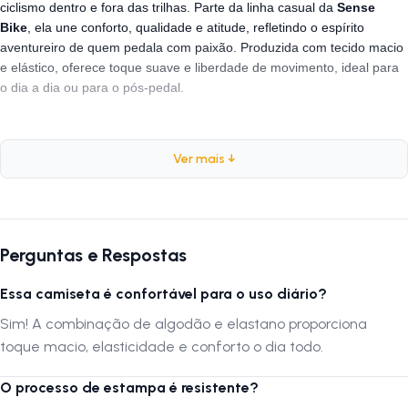
ciclismo dentro e fora das trilhas. Parte da linha casual da
Sense
Bike
, ela une conforto, qualidade e atitude, refletindo o espírito
aventureiro de quem pedala com paixão. Produzida com tecido macio
e elástico, oferece toque suave e liberdade de movimento, ideal para
o dia a dia ou para o pós-pedal.
Ficha técnica
Ver mais ↓
Marca:
Sense Bike
Modelo:
Gravel
Cor:
Verde Militar
Categoria:
Perguntas e Respostas
Casual / Lifestyle Ciclista
Composição:
93% Algodão e 7% Elastano
Essa camiseta é confortável para o uso diário?
Estampa:
Silk frontal aplicado em serigrafia com tinta à base d’água
Modelagem:
Sim! A combinação de algodão e elastano proporciona
Regular Fit — levemente ajustada e confortável
toque macio, elasticidade e conforto o dia todo.
Gola:
Redonda
Tecido:
Toque macio, respirável e de alta durabilidade
O processo de estampa é resistente?
Parceria:
Desenvolvida em colaboração com a marca mineira Vörr