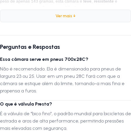
peso de apenas 143 gramas, esta câmara é
leve
,
resistente
e
garante uma rodagem fluida e
confiável
em seus treinos e
competições.
Ver mais ↓
Ficha Técnica
Marca:
Journey
Perguntas e Respostas
Aro:
700c (Speed/Estrada)
Essa câmara serve em pneus 700x28C?
Composição:
Borracha Butílica
Tipo de Válvula:
Presta (Bico Fino)
Não é recomendado. Ela é dimensionada para pneus de
Altura da Válvula:
48mm
largura 23 ou 25. Usar em um pneu 28C fará com que a
Largura Compatível:
700x23C até 700x25C
câmara se estique além do limite, tornando-a mais fina e
Peso:
143 Gramas
propensa a furos.
Conteúdo:
1 Unidade
O que é válvula Presta?
É a válvula de "bico fino", o padrão mundial para bicicletas de
Por que comprar este produto?
estrada e aros de alta performance, permitindo pressões
A câmara Journey 700x23/25C destaca-se por ser uma das opções
mais elevadas com segurança.