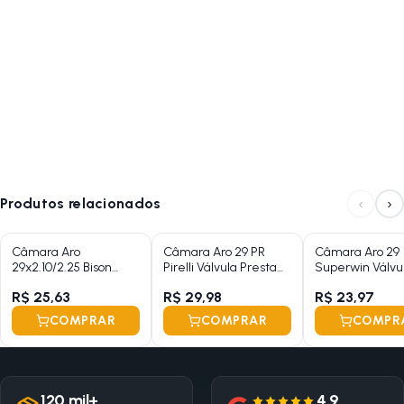
‹
›
Produtos relacionados
Câmara Aro
Câmara Aro 29 PR
Câmara Aro 29
29x2.10/2.25 Bison
Pirelli Válvula Presta
Superwin Válvu
Válvula Presta 48mm
48mm 1.75/2.35
Presta 48mm 2.
R$ 25,63
R$ 29,98
R$ 23,97
COMPRAR
COMPRAR
COMPR
120 mil+
4.9