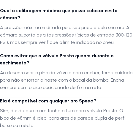
mais equilibradas para quem precisa de
performance
sem gastar
muito. A borracha butílica possui maior elasticidade e resistência a
Qual a calibragem máxima que posso colocar nesta
variações térmicas, o que previne o ressecamento precoce. O bico de
câmara?
48mm é
compatível
com a maioria das rodas de perfil duplo
A pressão máxima é ditada pelo seu pneu e pelo seu aro. A
modernas, garantindo que a válvula apareça o suficiente para um
câmara suporta as altas pressões típicas de estrada (100-120
enchimento fácil. Além de ser
leve
para não comprometer o peso
rotacional da bike, é uma peça de reposição
segura
para quem busca
PSI), mas sempre verifique o limite indicado no pneu.
consistência no asfalto.
Como evitar que a válvula Presta quebre durante o
enchimento?
FAQ — Perguntas frequentes
Ao desenroscar o pino da válvula para encher, tome cuidado
1. Essa câmara serve em pneus 700x28C?
para não entortar a haste com o bocal da bomba. Encha
R:
Não é recomendado. Ela é dimensionada para pneus de largura 23
sempre com o bico posicionado de forma reta.
ou 25. Usar em um pneu 28C fará com que a câmara se estique além
do limite, tornando-a mais fina e propensa a furos.
Ela é compatível com qualquer aro Speed?
2. O que é válvula Presta?
Sim, desde que o aro tenha o furo para válvula Presta. O
bico de 48mm é ideal para aros de parede dupla de perfil
R:
É a válvula de "bico fino", o padrão mundial para bicicletas de
estrada e aros de alta performance, permitindo pressões mais
baixo ou médio.
elevadas com segurança.