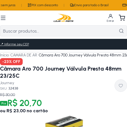
sem juros
|
PIX com desconto
|
Envio para todo o Brasil
P
Entrar
📍
Informe seu CEP
Início
/
CAMARA DE AR
/
Câmara Aro 700 Journey Válvula Presta 48mm 23
-
23
% OFF
Câmara Aro 700 Journey Válvula Presta 48mm
23/25C
Journey
SKU:
32430
R$ 30,00
R$ 20,70
Pix
ou
R$ 23,00
no cartão