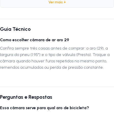
de alta elasticidade, oferece ótima retenção de ar e desempenho
Ver mais ↓
constante, mesmo em trajetos longos. É uma escolha confiável para
quem busca segurança e conforto em trilhas, estradas ou percursos
urbanos. Autenticação de montagem correta A montagem da câmara
deve ser feita por uma oficina especializada para garantir a instalação
Guia Técnico
correta e segura. Antes da montagem, verifique se o pneu e o aro
estão limpos e compatíveis com o tamanho indicado. Evite o uso de
Como escolher câmara de ar aro 29
ferramentas pontiagudas para não perfurar o material e encha o pneu
gradualmente, certificando-se de que a câmara está bem centralizada
Confira sempre três coisas antes de comprar: o aro (29), a
e sem dobras. A LOJA NA PISTA não se responsabiliza por montagens
largura do pneu (1.95") e o tipo de válvula (Presta). Troque a
incorretas, instalações, subir escadas ou transporte por guinchos para
câmara quando houver furos repetidos no mesmo ponto,
apartamentos. Verifique sempre as dimensões e a compatibilidade do
remendos acumulados ou perda de pressão constante.
produto antes da compra. Siga-nos no Instagram: @lojanapista
Assista no YouTube: LojanaPista
Perguntas e Respostas
Essa câmara serve para qual aro de bicicleta?