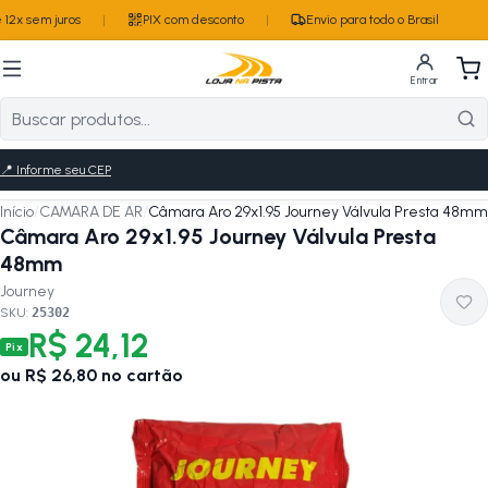
12x sem juros
|
PIX com desconto
|
Envio para todo o Brasil
Entrar
📍
Informe seu CEP
Início
/
CAMARA DE AR
/
Câmara Aro 29x1.95 Journey Válvula Presta 48mm
Câmara Aro 29x1.95 Journey Válvula Presta
48mm
Journey
SKU:
25302
R$ 24,12
Pix
ou
R$ 26,80
no cartão