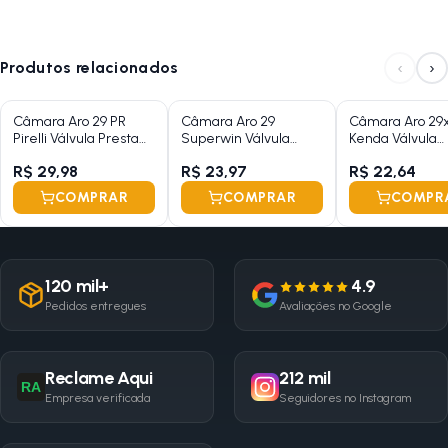
‹
›
Produtos relacionados
Câmara Aro 29 PR
Câmara Aro 29
Câmara Aro 29x1
Pirelli Válvula Presta
Superwin Válvula
Kenda Válvula
48mm 1.75/2.35
Presta 48mm 2.125
Americana 35
R$ 29,98
R$ 23,97
R$ 22,64
COMPRAR
COMPRAR
COMPR
120 mil+
4.9
Pedidos entregues
Avaliações no Google
Reclame Aqui
212 mil
RA
Empresa verificada
Seguidores no Instagram