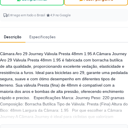
·
Entrega em todo o Brasil
4,9 no Google
Descrição
Especificações
Câmara Aro 29 Journey Válvula Presta 48mm 1.95 A Câmara Journey
Aro 29 Válvula Presta 48mm 1.95 é fabricada com borracha butílica
de alta qualidade, proporcionando excelente vedação, elasticidade e
resistência a furos. Ideal para bicicletas aro 29, garante uma pedalada
segura, suave e com ótimo desempenho em diferentes tipos de
terreno. Sua válvula Presta (fina) de 48mm é compatível com a
maioria dos aros e bombas de alta pressão, oferecendo enchimento
rápido e preciso. Especificações Marca: Journey Peso: 220 gramas
Composição: Borracha Butílica Tipo de Válvula: Presta (Fina) Altura do
Bico: 48mm Largura da Câmara: 1.95 Por que escolher a Câmara
Journey A Câmara Journey é ideal para ciclistas que valorizam
qualidade, leveza e durabilidade. Produzida com material resistente e