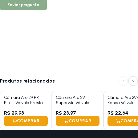
Enviar pergunta
‹
›
Produtos relacionados
Câmara Aro 29 PR
Câmara Aro 29
Câmara Aro 29x1
Pirelli Válvula Presta
Superwin Válvula
Kenda Válvula
48mm 1.75/2.35
Presta 48mm 2.125
Americana 35
R$ 29,98
R$ 23,97
R$ 22,64
COMPRAR
COMPRAR
COMPR