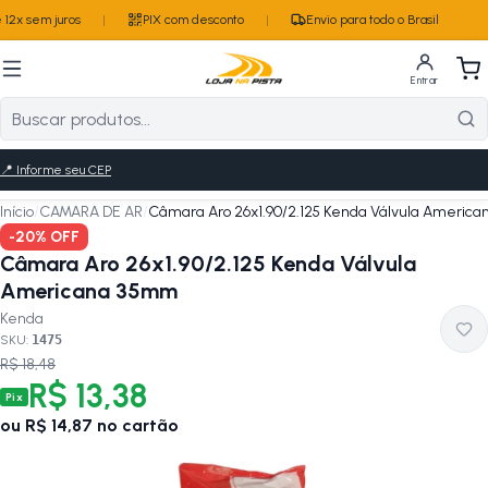
12x sem juros
|
PIX com desconto
|
Envio para todo o Brasil
Entrar
📍
Informe seu CEP
Início
/
CAMARA DE AR
/
Câmara Aro 26x1.90/2.125 Kenda Válvula Americ
-
20
% OFF
Câmara Aro 26x1.90/2.125 Kenda Válvula
Americana 35mm
Kenda
SKU:
1475
R$ 18,48
R$ 13,38
Pix
ou
R$ 14,87
no cartão