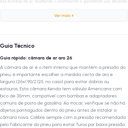
das bombas de ar, facilitando o enchimento e garantindo uso eficiente.
Ver mais ↓
Especificações
Marca:
Kenda
Peso:
240 gramas
Guia Técnico
Composição:
Borracha Butílica
Tipo de Válvula:
Americana (Schrader)
Guia rápido: câmara de ar aro 26
Altura do Bico:
35mm
A câmara de ar é o item interno que mantém a pressão do
Largura da Câmara:
1.90 / 2.125
pneu; é importante escolher a medida certa de aro e
largura (26x1.90/2.125, no caso) para evitar dobras ou
Por que escolher a Câmara Kenda
estouros. Esta câmara Kenda tem válvula Americana com
A
Kenda
é uma marca reconhecida pela sua qualidade e confiança n
bico de 35mm, compatível com bombas e adaptadores
mercado ciclístico. Suas câmaras de ar são projetadas para oferecer
comuns de posto de gasolina. Ao trocar, verifique se não há
alta resistência, vedação eficiente e durabilidade
, garantind
objetos pontiagudos dentro do pneu antes de instalar a
segurança e estabilidade em qualquer tipo de pedal. É a escolha
câmara nova. Calibre sempre com a pressão recomendada
perfeita para ciclistas que valorizam desempenho e longa vida útil do
pelo fabricante do pneu para evitar furos por baixa pressão.
produto.