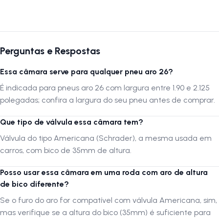
Autenticação de montagem correta
A montagem da câmara deve ser realizada por uma
oficina
especializada
para garantir o encaixe correto e evitar danos durante
Perguntas e Respostas
o processo. Antes da instalação, verifique se o pneu e o aro estão
limpos e compatíveis com o tamanho indicado. Evite o uso de
Essa câmara serve para qualquer pneu aro 26?
ferramentas pontiagudas e encha o pneu gradualmente, garantindo
É indicada para pneus aro 26 com largura entre 1.90 e 2.125
que a câmara esteja bem posicionada e sem dobras.
polegadas; confira a largura do seu pneu antes de comprar.
A
LOJA NA PISTA
não se responsabiliza por montagens incorretas,
instalações, subir escadas ou transporte por guinchos para
Que tipo de válvula essa câmara tem?
apartamentos. Verifique sempre as dimensões e a compatibilidade do
Válvula do tipo Americana (Schrader), a mesma usada em
produto antes da compra.
carros, com bico de 35mm de altura.
Siga-nos no Instagram:
@lojanapista
Posso usar essa câmara em uma roda com aro de altura
Assista no YouTube:
LojanaPista
de bico diferente?
Se o furo do aro for compatível com válvula Americana, sim,
mas verifique se a altura do bico (35mm) é suficiente para