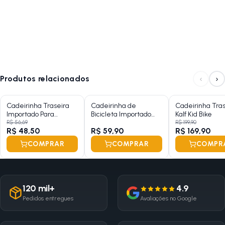
‹
›
Produtos relacionados
Cadeirinha Traseira
Cadeirinha de
Cadeirinha Tras
Importado Para
Bicicleta Importado
Kalf Kid Bike
Boneca
para Boneca
R$ 56,69
R$ 199,90
R$ 48,50
R$ 59,90
R$ 169,90
COMPRAR
COMPRAR
COMPR
120 mil+
4.9
Pedidos entregues
Avaliações no Google