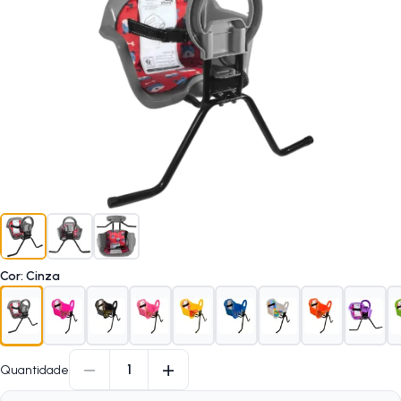
Cor
:
Cinza
−
+
1
Quantidade