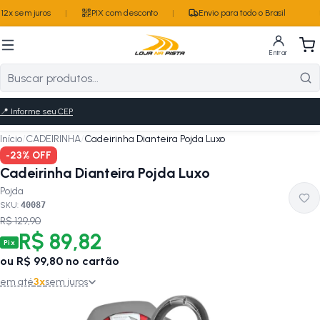
2x sem juros
|
PIX com desconto
|
Envio para todo o Brasil
Entrar
📍
Informe seu CEP
Início
/
CADEIRINHA
/
Cadeirinha Dianteira Pojda Luxo
-
23
% OFF
Cadeirinha Dianteira Pojda Luxo
Pojda
SKU:
40087
R$ 129,90
R$ 89,82
Pix
ou
R$ 99,80
no cartão
em até
3
x
sem juros