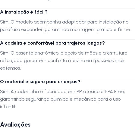
podem necessitar de adaptações ou podem não ser compatíveis. 2.
Qual a idade e peso recomendados? Recomendada para crianças a
A instalação é fácil?
partir de 18 meses, com limite máximo de 17 kg. 3. A instalação é
Sim. O modelo acompanha adaptador para instalação no
fácil? Sim. O modelo acompanha adaptador para instalação no
parafuso expander, garantindo montagem prática e firme. 4. A
parafuso expander, garantindo montagem prática e firme.
cadeira é confortável para trajetos longos? Sim. O assento anatômico,
o apoio de mãos e a estrutura reforçada garantem conforto mesmo
A cadeira é confortável para trajetos longos?
em passeios mais extensos. 5. O material é seguro para crianças?
Sim. O assento anatômico, o apoio de mãos e a estrutura
Sim. A cadeirinha é fabricada em PP atóxico e BPA Free, garantindo
reforçada garantem conforto mesmo em passeios mais
segurança química e mecânica para o uso infantil. Siga-nos no
extensos.
Instagram: @lojanapista Assista no YouTube: Lojanapista
O material é seguro para crianças?
Sim. A cadeirinha é fabricada em PP atóxico e BPA Free,
garantindo segurança química e mecânica para o uso
infantil.
Avaliações