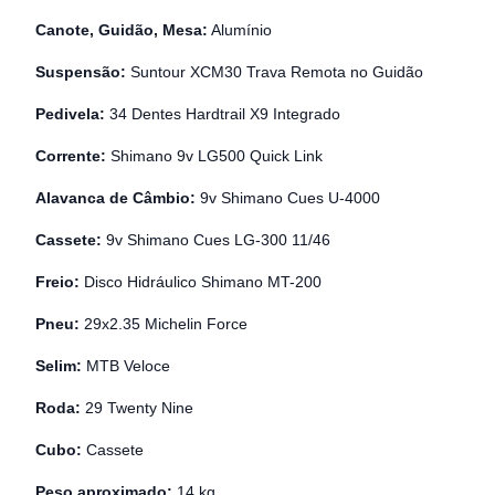
Canote, Guidão, Mesa:
Alumínio
Suspensão:
Suntour XCM30 Trava Remota no Guidão
Pedivela:
34 Dentes Hardtrail X9 Integrado
Corrente:
Shimano 9v LG500 Quick Link
Alavanca de Câmbio:
9v Shimano Cues U-4000
Cassete:
9v Shimano Cues LG-300 11/46
Freio:
Disco Hidráulico Shimano MT-200
Pneu:
29x2.35 Michelin Force
Selim:
MTB Veloce
Roda:
29 Twenty Nine
Cubo:
Cassete
Peso aproximado:
14 kg