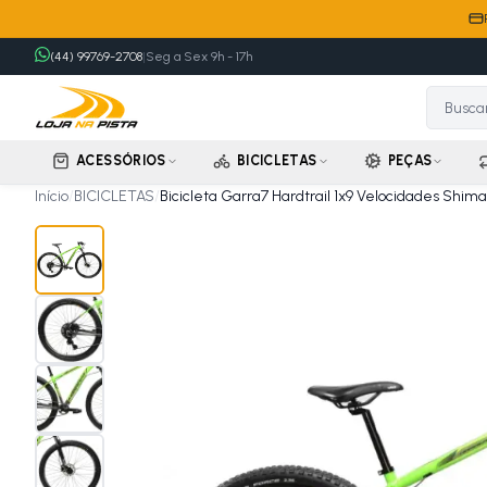
(44) 99769-2708
|
Seg a Sex 9h - 17h
ACESSÓRIOS
BICICLETAS
PEÇAS
Início
/
BICICLETAS
/
Bicicleta Garra7 Hardtrail 1x9 Velocidades Shim