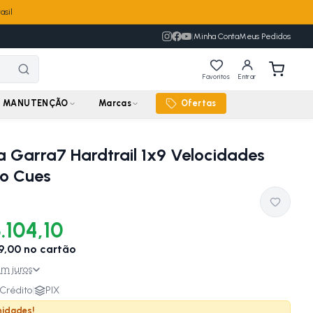
asil
|
Minha Conta
Meus Pedidos
Favoritos
Entrar
MANUTENÇÃO
Marcas
Ofertas
ta Garra7 Hardtrail 1x9 Velocidades
o Cues
.104,10
9,00
no cartão
m juros
Crédito
|
PIX
nidades!