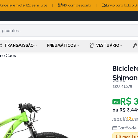
Parcele em até 12x sem juros
|
PIX com desconto
|
Envio para todo o Br
TRANSMISSÃO
PNEUMÁTICOS
VESTUÁRIO
ano Cues
Bicicle
Shiman
Garra7
SKU:
41579
R$ 3
Pix
ou
R$ 3.44
em até
12
x
se
Cartão de 
Últimas 1 u