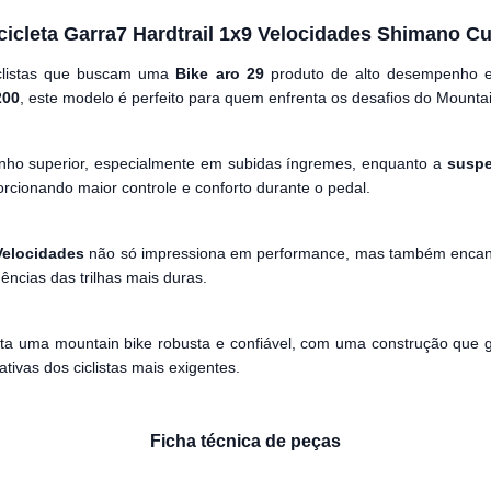
cicleta Garra7 Hardtrail 1x9 Velocidades Shimano C
iclistas que buscam uma
Bike aro 29
produto de alto desempenho e 
200
, este modelo é perfeito para quem enfrenta os desafios do Mounta
o superior, especialmente em subidas íngremes, enquanto a
suspe
rcionando maior controle e conforto durante o pedal.
Velocidades
não só impressiona em performance, mas também encant
ências das trilhas mais duras.
a uma mountain bike robusta e confiável, com uma construção que gar
tivas dos ciclistas mais exigentes.
Ficha técnica de peças