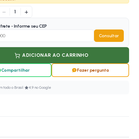
−
+
1
frete - Informe seu CEP
Consultar
ADICIONAR AO CARRINHO
Compartilhar
Fazer pergunta
·
 todo o Brasil
4,9 no Google