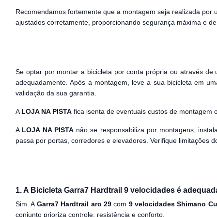
Recomendamos fortemente que a montagem seja realizada por uma
ajustados corretamente, proporcionando segurança máxima e des
Se optar por montar a bicicleta por conta própria ou através de 
adequadamente. Após a montagem, leve a sua bicicleta em uma 
validação da sua garantia.
A
LOJA NA PISTA
fica isenta de eventuais custos de montagem 
A
LOJA NA PISTA
não se responsabiliza por montagens, instal
passa por portas, corredores e elevadores. Verifique limitações
1. A Bicicleta Garra7 Hardtrail 9 velocidades é adequad
Sim. A
Garra7 Hardtrail aro 29
com
9 velocidades Shimano C
conjunto prioriza controle, resistência e conforto.