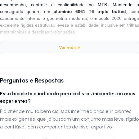
desempenho, controle e confiabilidade no MTB. Mantendo o
consagrado quadro em
alumínio 6061 T6 triplo butted
, com
cabeamento interno e geometria moderna, o modelo 2026 entrega
excelente rigidez estrutural, leveza e estabilidade, inclusive em trilhas
mais técnicas e descidas prolongadas.
Nesta versão, a Big Wheel 7.3 continua equipada com a renomada
Ver mais ↓
suspensão Manitou Markhor
, referência em precisão, sensibilidad
e baixo peso. Com
100 mm de curso
e
trava remota no guidão
, el
permite alternar rapidamente entre eficiência em subidas e conforto
em terrenos irregulares. A transmissão
Shimano Deore 1x12
garante
trocas de marcha rápidas, suaves e uma ampla faixa de relações para
Perguntas e Respostas
encarar qualquer variação de relevo.
Essa bicicleta é indicada para ciclistas iniciantes ou mais
Os
freios a disco hidráulicos Shimano Deore
oferecem frenagens
experientes?
progressivas e seguras em qualquer condição, enquanto o conjunto
de rodas aro 29 com pneus
Maxxis Rekon Race 2.25
assegura
Ela atende muito bem ciclistas intermediários e iniciantes
excelente rolagem, tração e controle. A Oggi 7.3 2026 é a escolha
mais exigentes, que já buscam um conjunto mais leve, rígido
certa para quem deseja evoluir no MTB com uma bike moderna,
e confiável, com componentes de nível esportivo.
robusta e pronta para upgrades futuros.