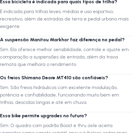
Essa bicicleta é indicada para quais tipos de trilha?
É indicada para trilhas leves, médias e uso esportivo,
Ficha Técnica da Bicicleta
recreativo, além de estradas de terra e pedal urbano mais
Quadro:
29 Oggi em Alumínio 6061 T6 Tratado Triplo Butted
exigente.
Suspensão:
Manitou Markhor 29 com 100mm de curso e Trava
Remota (Boost 110x15mm)
A suspensão Manitou Markhor faz diferença no pedal?
Alavanca de Câmbio:
Shimano Deore SL-M6100 – 12 Velocidades
Sim. Ela oferece melhor sensibilidade, controle e ajuste em
Câmbio Traseiro:
Shimano Deore RD-M6100 SGS – 12 Velocidades
comparação a suspensões de entrada, além da trava
Cassete:
Shimano Deore CS-M6100 – 10–51 Dentes
remota que melhora o rendimento.
Movimento Central:
Shimano BSA
Pedivela:
Shimano Deore FC-MT510-1 – 34 Dentes – 175mm
Os freios Shimano Deore MT410 são confiáveis?
Freios:
Disco Hidráulico Shimano Deore BR-MT410 com Rotor
Sim. São freios hidráulicos com excelente modulação,
160mm
potência e confiabilidade, funcionando muito bem em
Cubo Dianteiro:
Shimano Boost 110x15mm – 32 Furos
trilhas, descidas longas e até em chuva.
Cubo Traseiro:
Shimano Thru Axle 12x148mm – 32 Furos
Aros:
Alex Rim MD25
Essa bike permite upgrades no futuro?
Pneus:
Aro 29 x 2.25 Maxxis Rekon Race
Sim. O quadro com padrão Boost e thru axle aceita
Peso aproximado:
12 kg
upgrades como canote retrátil, pneus tubeless, rodas mais