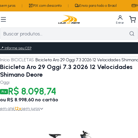
sem juros
|
PIX com desconto
|
Envio para todo o Brasil
Pa
Entrar
📍
Informe seu CEP
Início
/
BICICLETAS
/
Bicicleta Aro 29 Oggi 7.3 2026 12 Velocidades Shiman
Bicicleta Aro 29 Oggi 7.3 2026 12 Velocidades
Shimano Deore
Oggi
R$ 8.098,74
Pix
ou
R$ 8.998,60
no cartão
em até
12
x
sem juros