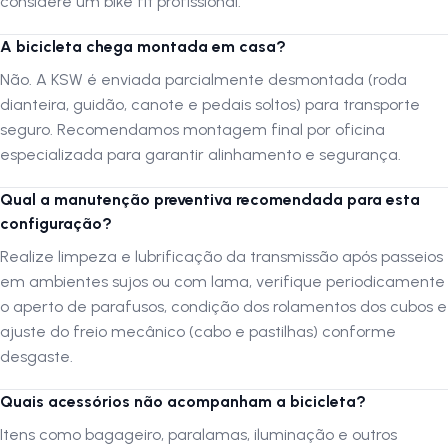
considere um bike fit profissional.
Altura do ciclista de 1,69 a 1,78m
= Quadro Tamanho M | 17" MTB
A bicicleta chega montada em casa?
Altura do ciclista de 1,79 a 1,86m
= Quadro Tamanho L | 19" MTB
Não. A KSW é enviada parcialmente desmontada (roda
Altura do ciclista de 1,87 a 1,98m
= Quadro Tamanho XL | 21" MTB
dianteira, guidão, canote e pedais soltos) para transporte
seguro. Recomendamos montagem final por oficina
As medidas são sugeridas. Para precisão, realize um Bike Fit
especializada para garantir alinhamento e segurança.
profissional.
Qual a manutenção preventiva recomendada para esta
A entrega da Bicicleta
configuração?
Você receberá a
Bicicleta
com embalagem lacrada, a roda dianteira
Realize limpeza e lubrificação da transmissão após passeios
fora do garfo/suspensão, o guidão, canote de selim e pedais
em ambientes sujos ou com lama, verifique periodicamente
desafixados da Bike, para acomodação de todas as partes na
o aperto de parafusos, condição dos rolamentos dos cubos e
caixa/embalagem para transporte.
ajuste do freio mecânico (cabo e pastilhas) conforme
Confira a Bicicleta no ato da entrega. Se houver qualquer situação
desgaste.
fora do normal, faça uma anotação no documento de entrega da
transportadora indicando o ocorrido, se você aceita o recebimento ou
não, e o motivo. A ressalva é essencial para acionamento de Seguro
Quais acessórios não acompanham a bicicleta?
de Transporte.
Itens como bagageiro, paralamas, iluminação e outros