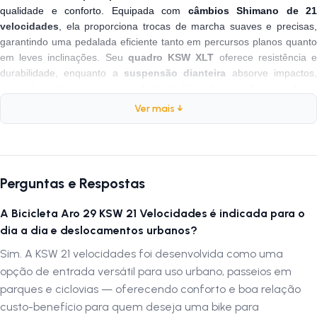
qualidade e conforto. Equipada com
câmbios Shimano de 21
velocidades
, ela proporciona trocas de marcha suaves e precisas,
garantindo uma pedalada eficiente tanto em percursos planos quanto
em leves inclinações. Seu
quadro KSW XLT
oferece resistência 
durabilidade, enquanto a
suspensão dianteira
absorve impactos
tornando cada trajeto mais confortável. Além disso, os
freios a disc
mecânico
proporcionam uma frenagem mais segura e confiável, ideal
Ver mais ↓
para o trânsito urbano e ciclovias. Com um design moderno e
componentes de qualidade, essa
bike para ir trabalhar
ou curtir o fi
de semana no parque é uma excelente opção para quem deseja
iniciar no mundo do ciclismo sem abrir mão do custo-benefício.
Perguntas e Respostas
Desenvolvida especialmente para o
uso urbano
, a
KSW 21
A Bicicleta Aro 29 KSW 21 Velocidades é indicada para o
Velocidades
alia praticidade e desempenho para o ciclista do dia a
dia a dia e deslocamentos urbanos?
dia. Seu
selim ergonômico
e
manoplas confortáveis
garantem uma
Sim. A KSW 21 velocidades foi desenvolvida como uma
experiência agradável, mesmo em longos percursos, enquanto o
opção de entrada versátil para uso urbano, passeios em
conjunto de transmissão
facilita a adaptação ao ritmo da cidade
Seja para
evitar o trânsito
, adotar um estilo de vida mais saudável ou
parques e ciclovias — oferecendo conforto e boa relação
apenas aproveitar um
passeio tranquilo
, essa
bike modelo de
custo-benefício para quem deseja uma bike para