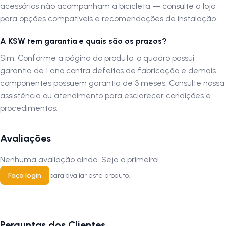
acessórios não acompanham a bicicleta — consulte a loja
A montagem da Bicicleta
para opções compatíveis e recomendações de instalação.
Recomendamos fortemente que a montagem seja realizada por uma
A KSW tem garantia e quais são os prazos?
oficina especializada em bicicletas. A montagem por profissionais
qualificados assegura que todos os componentes estejam ajustados
Sim. Conforme a página do produto, o quadro possui
corretamente, proporcionando segurança máxima e desempenho
garantia de 1 ano contra defeitos de fabricação e demais
ideal da Bicicleta.
componentes possuem garantia de 3 meses. Consulte nossa
assistência ou atendimento para esclarecer condições e
Autenticação de montagem correta
procedimentos.
Se optar por montar a bicicleta por conta própria ou através de um
serviço não especializado, é crucial que a montagem seja verificada
Avaliações
por uma oficina especializada para confirmar que foi realizada
adequadamente.
Nenhuma avaliação ainda. Seja o primeiro!
Após a montagem, leve a sua bicicleta em uma oficina especializada
Faça login
para avaliar este produto.
para uma inspeção de segurança. Esta inspeção pode ser realizada a
um custo nominal e é essencial para a validação da sua garantia.
A
LOJA NA PISTA
fica isenta de eventuais custos de montagem ou
inspeção.
Perguntas dos Clientes