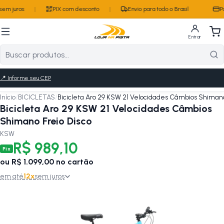
em juros
|
PIX com desconto
|
Envio para todo o Brasil
Pa
Entrar
📍
Informe seu CEP
Início
/
BICICLETAS
/
Bicicleta Aro 29 KSW 21 Velocidades Câmbios Shimano
Bicicleta Aro 29 KSW 21 Velocidades Câmbios
Shimano Freio Disco
KSW
R$ 989,10
Pix
ou
R$ 1.099,00
no cartão
em até
12
x
sem juros