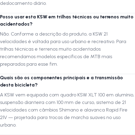
entrada
entrega tudo o que você precisa para pedalar com confiança.
deslocamento diário.
Se você busca uma bicicleta versátil, confiável e acessível, a
Bicicleta
KSW 21 Velocidades
é a escolha ideal para tornar seu
Posso usar esta KSW em trilhas técnicas ou terrenos muito
deslocamentos mais práticos e prazerosos.
acidentados?
Não. Conforme a descrição do produto, a KSW 21
Especificações de peças
velocidades é voltada para uso urbano e recreativo. Para
trilhas técnicas e terrenos muito acidentados
Quadro:
KSW XLT 100 em alumínio
recomendamos modelos específicos de MTB mais
Suspensão:
Ahead Set 100mm de curso em alumínio
preparados para esse fim.
Alavanca de Câmbio:
Rapid Fire 21V
Quais são os componentes principais e a transmissão
desta bicicleta?
Número de Marchas:
21 velocidades
A KSW vem equipada com quadro KSW XLT 100 em alumínio,
Câmbio Dianteiro:
Shimano
suspensão dianteira com 100 mm de curso, sistema de 21
Câmbio Traseiro:
Shimano
velocidades com câmbios Shimano e alavanca Rapid Fire
21V — projetada para trocas de marcha suaves no uso
Catraca:
7 velocidades Index
urbano.
Movimento Central:
Semi integrado