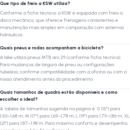
Que tipo de freio a KSW utiliza?
Pedivela:
Triplo em aço
Conforme a ficha técnica, a KSW é equipada com freio a
Corrente:
Fina 7 velocidades
disco mecânico, que oferece frenagens consistentes e
manutenção mais simples em comparação com sistemas
Caixa de Direção:
Semi integrado
hidráulicos.
Freios:
Disco mecânico com discos de 160mm
Quais pneus e rodas acompanham a bicicleta?
Pedal:
Plataforma em nylon
A bike utiliza pneus MTB aro 29 (conforme ficha técnica).
Selim:
Confortável
Para mudanças de largura de pneu ou configurações
tubeless, confirme compatibilidade com a oficina ou com o
Canote do Selim:
27.2mm
nosso atendimento antes do procedimento.
Cubos:
Aço 36 furos
Quais tamanhos de quadro estão disponíveis e como
Pneu:
MTB 29
escolher o ideal?
A tabela de tamanhos sugerida na página é: S (15") para
Escolher o Tamanho da Bicicleta para Altura do Ciclista
1,50–1,68 m; M (17") para 1,69–1,78 m; L (19") para 1,79–1,86 m; XL
(21") para 1,87–1,98 m. Para máximo conforto e desempenho,
Altura do ciclista de 1,50 a 1,68m
= Quadro Tamanho S | 15" MTB