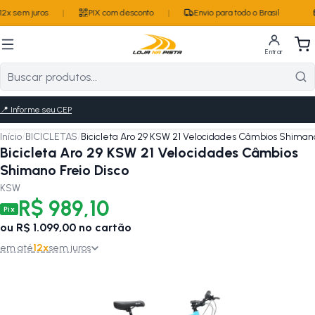
2x sem juros
|
PIX com desconto
|
Envio para todo o Brasil
Entrar
📍
Informe seu CEP
Início
/
BICICLETAS
/
Bicicleta Aro 29 KSW 21 Velocidades Câmbios Shimano
Bicicleta Aro 29 KSW 21 Velocidades Câmbios
Shimano Freio Disco
KSW
R$ 989,10
Pix
ou
R$ 1.099,00
no cartão
em até
12
x
sem juros