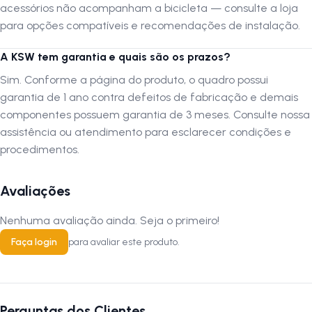
acessórios não acompanham a bicicleta — consulte a loja
A montagem da Bicicleta
para opções compatíveis e recomendações de instalação.
Recomendamos fortemente que a montagem seja realizada por uma
A KSW tem garantia e quais são os prazos?
oficina especializada em bicicletas. A montagem por profissionais
qualificados assegura que todos os componentes estejam ajustados
Sim. Conforme a página do produto, o quadro possui
corretamente, proporcionando segurança máxima e desempenho
garantia de 1 ano contra defeitos de fabricação e demais
ideal da Bicicleta.
componentes possuem garantia de 3 meses. Consulte nossa
assistência ou atendimento para esclarecer condições e
Autenticação de montagem correta
procedimentos.
Se optar por montar a bicicleta por conta própria ou através de um
serviço não especializado, é crucial que a montagem seja verificada
Avaliações
por uma oficina especializada para confirmar que foi realizada
adequadamente.
Nenhuma avaliação ainda. Seja o primeiro!
Após a montagem, leve a sua bicicleta em uma oficina especializada
Faça login
para avaliar este produto.
para uma inspeção de segurança. Esta inspeção pode ser realizada a
um custo nominal e é essencial para a validação da sua garantia.
A
LOJA NA PISTA
fica isenta de eventuais custos de montagem ou
inspeção.
Perguntas dos Clientes