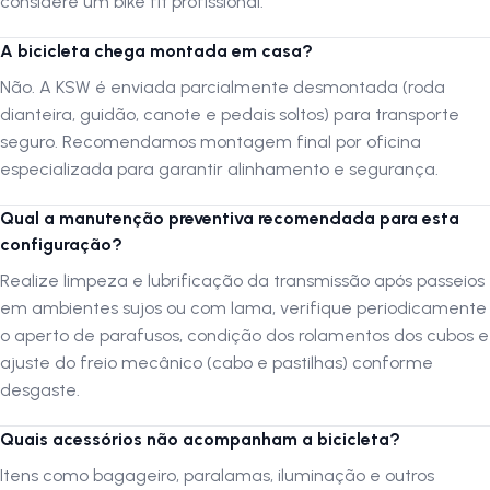
considere um bike fit profissional.
Altura do ciclista de 1,69 a 1,78m
= Quadro Tamanho M | 17" MTB
A bicicleta chega montada em casa?
Altura do ciclista de 1,79 a 1,86m
= Quadro Tamanho L | 19" MTB
Não. A KSW é enviada parcialmente desmontada (roda
Altura do ciclista de 1,87 a 1,98m
= Quadro Tamanho XL | 21" MTB
dianteira, guidão, canote e pedais soltos) para transporte
seguro. Recomendamos montagem final por oficina
As medidas são sugeridas. Para precisão, realize um Bike Fit
especializada para garantir alinhamento e segurança.
profissional.
Qual a manutenção preventiva recomendada para esta
A entrega da Bicicleta
configuração?
Você receberá a
Bicicleta
com embalagem lacrada, a roda dianteira
Realize limpeza e lubrificação da transmissão após passeios
fora do garfo/suspensão, o guidão, canote de selim e pedais
em ambientes sujos ou com lama, verifique periodicamente
desafixados da Bike, para acomodação de todas as partes na
o aperto de parafusos, condição dos rolamentos dos cubos e
caixa/embalagem para transporte.
ajuste do freio mecânico (cabo e pastilhas) conforme
Confira a Bicicleta no ato da entrega. Se houver qualquer situação
desgaste.
fora do normal, faça uma anotação no documento de entrega da
transportadora indicando o ocorrido, se você aceita o recebimento ou
não, e o motivo. A ressalva é essencial para acionamento de Seguro
Quais acessórios não acompanham a bicicleta?
de Transporte.
Itens como bagageiro, paralamas, iluminação e outros