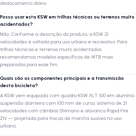
entrada
entrega tudo o que você precisa para pedalar com confiança.
deslocamento diário.
Se você busca uma bicicleta versátil, confiável e acessível, a
Bicicleta
KSW 21 Velocidades
é a escolha ideal para tornar seu
Posso usar esta KSW em trilhas técnicas ou terrenos muito
deslocamentos mais práticos e prazerosos.
acidentados?
Não. Conforme a descrição do produto, a KSW 21
Especificações de peças
velocidades é voltada para uso urbano e recreativo. Para
trilhas técnicas e terrenos muito acidentados
Quadro:
KSW XLT 100 em alumínio
recomendamos modelos específicos de MTB mais
Suspensão:
Ahead Set 100mm de curso em alumínio
preparados para esse fim.
Alavanca de Câmbio:
Rapid Fire 21V
Quais são os componentes principais e a transmissão
desta bicicleta?
Número de Marchas:
21 velocidades
A KSW vem equipada com quadro KSW XLT 100 em alumínio,
Câmbio Dianteiro:
Shimano
suspensão dianteira com 100 mm de curso, sistema de 21
Câmbio Traseiro:
Shimano
velocidades com câmbios Shimano e alavanca Rapid Fire
21V — projetada para trocas de marcha suaves no uso
Catraca:
7 velocidades Index
urbano.
Movimento Central:
Semi integrado