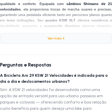
qualidade e conforto. Equipada com
câmbios Shimano de 21
velocidades
, ela proporciona trocas de marcha suaves e precisas,
garantindo uma pedalada eficiente tanto em percursos planos quanto
em leves inclinações. Seu
quadro KSW XLT
oferece resistência 
durabilidade, enquanto a
suspensão dianteira
absorve impactos
tornando cada trajeto mais confortável. Além disso, os
freios a disc
mecânico
proporcionam uma frenagem mais segura e confiável, ideal
Ver mais ↓
para o trânsito urbano e ciclovias. Com um design moderno e
componentes de qualidade, essa
bike para ir trabalhar
ou curtir o fi
de semana no parque é uma excelente opção para quem deseja
iniciar no mundo do ciclismo sem abrir mão do custo-benefício.
Perguntas e Respostas
Desenvolvida especialmente para o
uso urbano
, a
KSW 21
A Bicicleta Aro 29 KSW 21 Velocidades é indicada para o
Velocidades
alia praticidade e desempenho para o ciclista do dia a
dia a dia e deslocamentos urbanos?
dia. Seu
selim ergonômico
e
manoplas confortáveis
garantem uma
Sim. A KSW 21 velocidades foi desenvolvida como uma
experiência agradável, mesmo em longos percursos, enquanto o
opção de entrada versátil para uso urbano, passeios em
conjunto de transmissão
facilita a adaptação ao ritmo da cidade
Seja para
evitar o trânsito
, adotar um estilo de vida mais saudável ou
parques e ciclovias — oferecendo conforto e boa relação
apenas aproveitar um
passeio tranquilo
, essa
bike modelo de
custo-benefício para quem deseja uma bike para