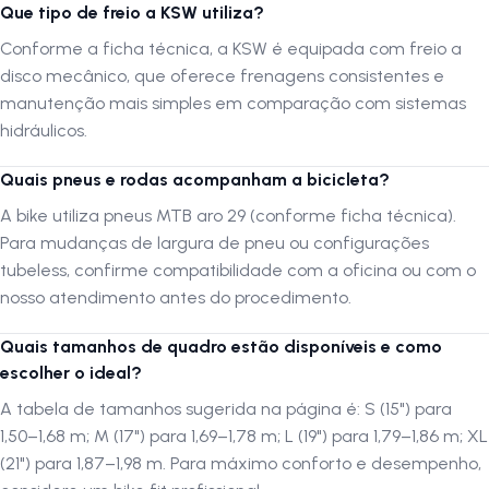
Que tipo de freio a KSW utiliza?
Pedivela:
Triplo em aço
Conforme a ficha técnica, a KSW é equipada com freio a
Corrente:
Fina 7 velocidades
disco mecânico, que oferece frenagens consistentes e
manutenção mais simples em comparação com sistemas
Caixa de Direção:
Semi integrado
hidráulicos.
Freios:
Disco mecânico com discos de 160mm
Quais pneus e rodas acompanham a bicicleta?
Pedal:
Plataforma em nylon
A bike utiliza pneus MTB aro 29 (conforme ficha técnica).
Selim:
Confortável
Para mudanças de largura de pneu ou configurações
tubeless, confirme compatibilidade com a oficina ou com o
Canote do Selim:
27.2mm
nosso atendimento antes do procedimento.
Cubos:
Aço 36 furos
Quais tamanhos de quadro estão disponíveis e como
Pneu:
MTB 29
escolher o ideal?
A tabela de tamanhos sugerida na página é: S (15") para
Escolher o Tamanho da Bicicleta para Altura do Ciclista
1,50–1,68 m; M (17") para 1,69–1,78 m; L (19") para 1,79–1,86 m; XL
(21") para 1,87–1,98 m. Para máximo conforto e desempenho,
Altura do ciclista de 1,50 a 1,68m
= Quadro Tamanho S | 15" MTB