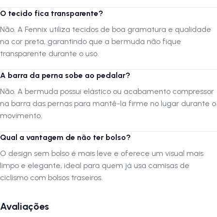
Material:
Tecido sintético de secagem rápida
O tecido fica transparente?
Não. A Fennix utiliza tecidos de boa gramatura e qualidade
Por que comprar este produto?
na cor preta, garantindo que a bermuda não fique
A Bermuda Fennix Attack Feminina é uma opção realista para quem
transparente durante o uso.
valoriza simplicidade e eficiência. A ausência de bolsos reduz o peso
da peça e elimina costuras extras, proporcionando um toque mais
A barra da perna sobe ao pedalar?
suave na pele. O forro de espuma é confiável para absorver as
Não. A bermuda possui elástico ou acabamento compressor
irregularidades do solo, tornando o passeio muito mais agradável.
na barra das pernas para mantê-la firme no lugar durante o
Além disso, o tecido de qualidade não fica transparente e oferece
excelente ajuste ao corpo. É o investimento certo para treinos diários
movimento.
ou lazer com conforto e estilo.
Qual a vantagem de não ter bolso?
O design sem bolso é mais leve e oferece um visual mais
FAQ — Perguntas frequentes
limpo e elegante, ideal para quem já usa camisas de
1. O forro é de gel ou espuma?
ciclismo com bolsos traseiros.
R:
Este modelo utiliza forro de Espuma com densidade projetada para
oferecer conforto e proteção em pedais de curta e média duração.
Avaliações
2. O tecido fica transparente?