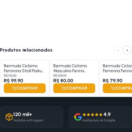
‹
›
Produtos relacionados
Bermuda Ciclismo
Bermuda Ciclismo
Bermuda Cicli
Feminina Stroll Podium
Masculino Fennix
Feminina Fennix
Sem Bolso
Attack Preto Sem
Com Bolso
R$ 115,00
R$ 100,00
R$ 99,90
R$ 80,00
R$ 79,90
Bolso - XG
COMPRAR
COMPRAR
COMPR
120 mil+
4.9
Pedidos entregues
Avaliações no Google