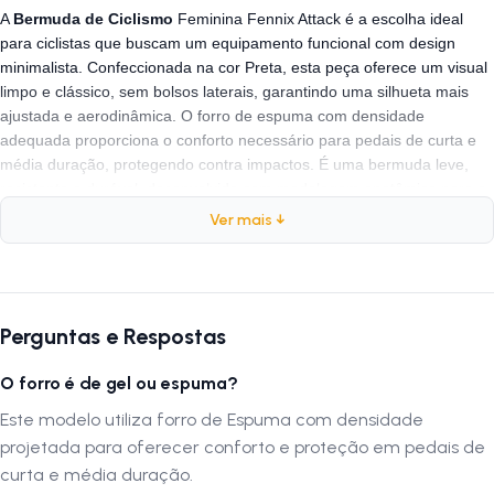
A
Bermuda de Ciclismo
Feminina Fennix Attack é a escolha ideal
para ciclistas que buscam um equipamento funcional com design
minimalista. Confeccionada na cor Preta, esta peça oferece um visual
limpo e clássico, sem bolsos laterais, garantindo uma silhueta mais
ajustada e aerodinâmica. O forro de espuma com densidade
adequada proporciona o conforto necessário para pedais de curta e
média duração, protegendo contra impactos. É uma bermuda leve,
resistente e durável, desenvolvida com modelagem anatômica para o
corpo feminino.
Ver mais ↓
Ficha Técnica
Marca:
Fennix
Perguntas e Respostas
Modelo:
Attack (Sem Bolso)
O forro é de gel ou espuma?
Gênero:
Feminino
Cor:
Preto
Este modelo utiliza forro de Espuma com densidade
Forro:
Espuma (Conforto e proteção)
projetada para oferecer conforto e proteção em pedais de
Característica:
Design Clean (Sem bolsos)
curta e média duração.