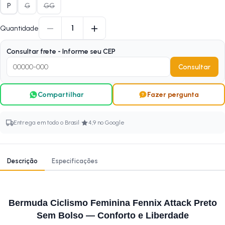
P
G
GG
−
+
1
Quantidade
Consultar frete - Informe seu CEP
Consultar
Compartilhar
Fazer pergunta
·
Entrega em todo o Brasil
4,9 no Google
Descrição
Especificações
Bermuda Ciclismo Feminina Fennix Attack Preto
Sem Bolso — Conforto e Liberdade