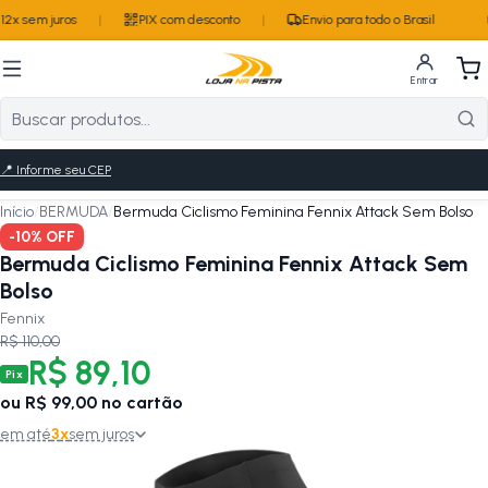
2x sem juros
|
PIX com desconto
|
Envio para todo o Brasil
Entrar
📍
Informe seu CEP
Início
/
BERMUDA
/
Bermuda Ciclismo Feminina Fennix Attack Sem Bolso
-
10
% OFF
Bermuda Ciclismo Feminina Fennix Attack Sem
Bolso
Fennix
R$ 110,00
R$ 89,10
Pix
ou
R$ 99,00
no cartão
em até
3
x
sem juros