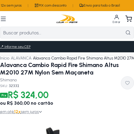
12x sem juros
|
PIX com desconto
|
Envio para todo o Brasil
Entrar
📍
Informe seu CEP
Início
/
ALAVANCA
/
Alavanca Cambio Rapid Fire Shimano Altus M2010 2
Alavanca Cambio Rapid Fire Shimano Altus
M2010 27M Nylon Sem Maçaneta
Shimano
SKU:
32331
R$ 324,00
Pix
ou
R$ 360,00
no cartão
em até
12
x
sem juros