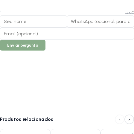
0
/
300
Enviar pergunta
‹
›
Produtos relacionados