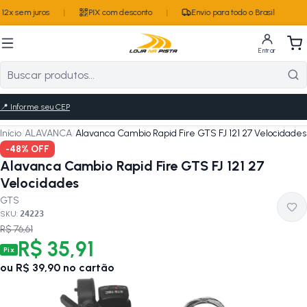
12x sem juros
|
PIX com desconto
|
Envio para todo o Brasil
Entrar
📍
Informe seu CEP
Início
/
ALAVANCA
/
Alavanca Cambio Rapid Fire GTS FJ 121 27 Velocidades
-
48
% OFF
Alavanca Cambio Rapid Fire GTS FJ 121 27
Velocidades
GTS
SKU:
24223
R$ 76,61
R$ 35,91
Pix
ou
R$ 39,90
no cartão