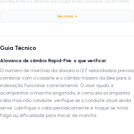
escolha prática e eficiente para quem busca reposição em bicicletas
de 27 marchas.
Ver mais ↓
Especificações Técnicas
Marca:
GTS
Modelo:
FJ-121
Guia Técnico
Tipo:
Rapid Fire
Alavanca de câmbio Rapid-Fire: o que verificar
Peso:
270 g
Marchas:
27 marchas
O número de marchas da alavanca (27 velocidades) precisa
Acompanha Cabo:
Sim
combinar com o cassete e o câmbio traseiro da bike para a
Acompanha Conduíte:
indexação funcionar corretamente. O visor ajuda a
Não
acompanhar a marcha engatada, e como ela acompanha
Composição:
Nylon
cabo mas não conduíte, verifique se o conduíte atual ainda
Visor:
Sim
serve. Lubrifique o cabo periodicamente e troque se notar
folga ou dificuldade para trocar de marcha.
Por que comprar a Alavanca de Câmbio GTS FJ-121?
Porque é a escolha certa para quem utiliza bicicletas com freio
hidráulico e precisa de uma alavanca de 27 marchas leve, funcional e