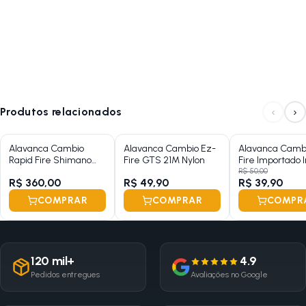
‹
›
Produtos relacionados
Alavanca Cambio
Alavanca Cambio Ez-
Alavanca Camb
Rapid Fire Shimano
Fire GTS 21M Nylon
Fire Importado 
Altus M2010 27M Nylon
24 Marchas Alu
R$ 50,00
R$ 360,00
R$ 49,90
R$ 39,90
Sem Maçaneta
COMPRAR
COMPRAR
COMPR
120 mil+
4.9
Pedidos entregues
Avaliações no Google