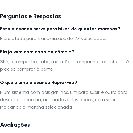
prática. O sistema Rapid Fire garante trocas rápidas, enquanto o visor
integrado ajuda a visualizar a marcha em uso com mais facilidade.
Perguntas e Respostas
Ideal para manter sua bike sempre pronta e ajustada.
Essa alavanca serve para bikes de quantas marchas?
Siga-nos no instagram:
@lojanapista
É projetada para transmissões de 27 velocidades.
Assista nosso canal no Youtube:
Lojanapista
Ela já vem com cabo de câmbio?
Sim, acompanha cabo, mas não acompanha conduíte — é
preciso comprar à parte.
O que é uma alavanca Rapid-Fire?
É um sistema com dois gatilhos, um para subir e outro para
descer de marcha, acionados pelos dedos, com visor
indicando a marcha selecionada.
Avaliações