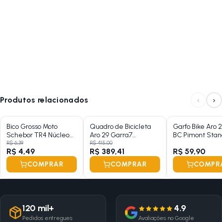
‹
›
Produtos relacionados
Bico Grosso Moto
Quadro de Bicicleta
Garfo Bike Aro 2
Schebor TR4 Núcleo
Aro 29 Garra7
BC Pimont Stan
Curto
Hardtrail
Aço (Modelo Ant
R$ 6,39
R$ 415,00
R$ 4,49
R$ 389,41
R$ 59,90
COMPRAR
COMPRAR
COMPR
120 mil+
4.9
Pedidos entregues
Avaliações no Google