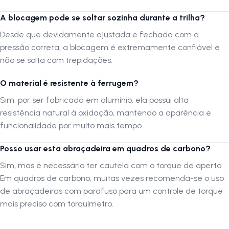
em alumínio garante alta
durabilidade
contra corrosão e fadiga do
metal. O design ergonômico da alavanca de blocagem permite aplicar
A blocagem pode se soltar sozinha durante a trilha?
a pressão de aperto necessária com facilidade, garantindo que o
selim não desça ou mude de posição durante o uso. É um upgrade
Desde que devidamente ajustada e fechada com a
eficiente
,
resistente
e
confiável
para quem busca melhorar a
pressão correta, a blocagem é extremamente confiável e
funcionalidade da bicicleta com um acessório leve e de excelente
não se solta com trepidações.
acabamento.
O material é resistente à ferrugem?
Sim, por ser fabricada em alumínio, ela possui alta
FAQ — Perguntas frequentes
resistência natural à oxidação, mantendo a aparência e
1. Como sei se a medida 31,8mm serve na minha bike?
funcionalidade por muito mais tempo.
R:
A medida de 31,8mm refere-se ao diâmetro externo do tubo do
quadro (onde a abraçadeira encaixa). Geralmente, quadros que usam
Posso usar esta abraçadeira em quadros de carbono?
canotes de selim de 27,2mm utilizam esta abraçadeira.
Sim, mas é necessário ter cautela com o torque de aperto.
2. Preciso de ferramentas para ajustar o banco com esta
Em quadros de carbono, muitas vezes recomenda-se o uso
abraçadeira?
de abraçadeiras com parafuso para um controle de torque
R:
Não! O sistema de blocagem permite abrir, ajustar e fechar o
mais preciso com torquímetro.
aperto apenas com as mãos, de forma rápida e
segura
.
3. A blocagem pode se soltar sozinha durante a trilha?