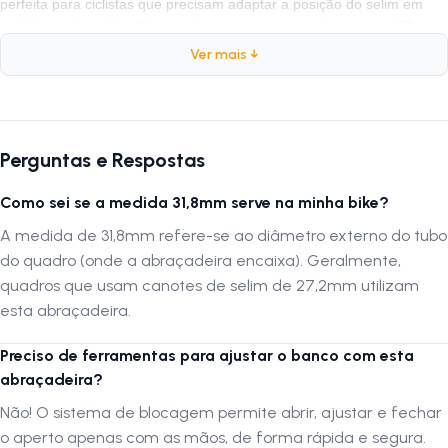
perfeita para ciclistas que precisam adaptar a posição do selim em
subidas ou descidas. Com acabamento na cor preta e apenas 50
gramas, é uma peça
durável
,
segura
e com o padrão de qualidade
Ver mais ↓
Absolute
.
Ficha Técnica
Perguntas e Respostas
Marca:
Absolute
Diâmetro Interno:
31,8mm
Como sei se a medida 31,8mm serve na minha bike?
Material:
Alumínio (Braçadeira e Alavanca)
A medida de 31,8mm refere-se ao diâmetro externo do tubo
Sistema de Aperto:
Blocagem Rápida (Quick Release)
do quadro (onde a abraçadeira encaixa). Geralmente,
Peso:
50 Gramas
quadros que usam canotes de selim de 27,2mm utilizam
Cor:
Preto Anodizado
esta abraçadeira.
Preciso de ferramentas para ajustar o banco com esta
Por que comprar este produto?
abraçadeira?
A abraçadeira Absolute de 31,8mm é
compatível
com a maioria dos
Não! O sistema de blocagem permite abrir, ajustar e fechar
quadros de alumínio que utilizam canotes de 27,2mm. Sua construção
o aperto apenas com as mãos, de forma rápida e segura.