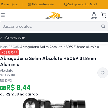
12x sem juros
|
PIX com desconto
|
Envio para todo o Brasil
Entrar
📍
Informe seu CEP
Início
/
PEÇAS
/
Abraçadeira Selim Absolute HS069 31,8mm Alumínio
-
53
% OFF
Abraçadeira Selim Absolute HS069 31,8mm
Alumínio
Absolute
SKU:
22181
R$ 19,90
R$ 8,44
Pix
ou
R$ 9,38
no cartão