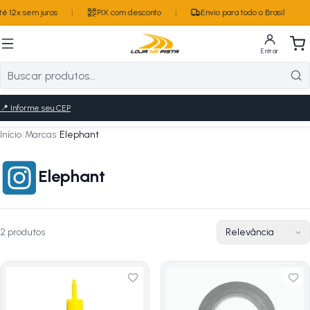
é 12x sem juros
|
PIX com desconto
|
Envio para todo o Brasil
Entrar
📍
Informe seu CEP
Início
/
Marcas
/
Elephant
Elephant
2
produto
s