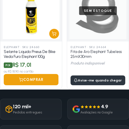
SEM ESTOQUE
ELEPHANT
·
SKU 24660
ELEPHANT
·
SKU 24664
Selante Liquido Pneus De Bike
Fita de Aro Elephant Tubeless
Veda Furo Elephant 100g
25mX30mm
Produto indisponivel
R$ 17,01
PIX
ou
R$ 18,90
no cartão
COMPRAR
Avise-me quando chegar
120 mil+
4.9
Pedidos entregues
Avaliações no Google