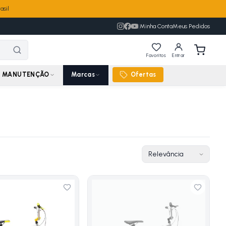
asil
|
Minha Conta
Meus Pedidos
Favoritos
Entrar
MANUTENÇÃO
Marcas
Ofertas