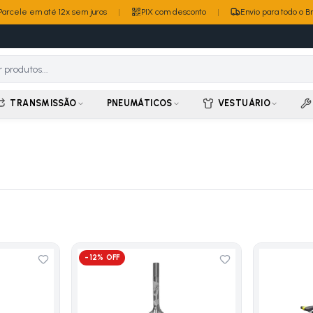
Parcele em até 12x sem juros
|
PIX com desconto
|
Envio para todo o Br
TRANSMISSÃO
PNEUMÁTICOS
VESTUÁRIO
-
12
% OFF