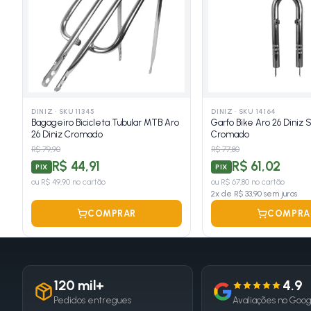
DINIZ
·
SKU 11345
DINIZ
·
SKU 14164
Bagageiro Bicicleta Tubular MTB Aro
Garfo Bike Aro 26 Diniz
26 Diniz Cromado
Cromado
R$ 79,90
R$ 77,80
R$ 44,91
R$ 61,02
PIX
PIX
ou
R$ 49,90
no cartão
ou
R$ 67,80
no cartão
2
x de
R$ 33,90
sem juros
COMPRAR
COMPRA
120 mil+
4.9
Pedidos entregues
Avaliações no Goo