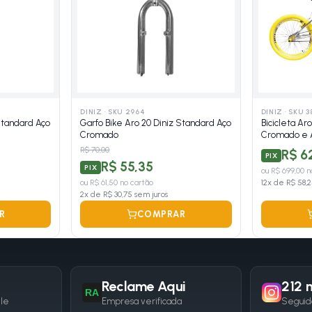
DINIZ
·
SKU 2964
DINIZ
·
SKU 3
 Standard Aço
Garfo Bike Aro 20 Diniz Standard Aço
Bicicleta Ar
Cromado
Cromado e 
R$ 70,00
R$ 6
PIX
R$ 55,35
PIX
ou
R$ 699,00
no
ou
R$ 61,50
no cartão
12
x de
R$ 58,
2
x de
R$ 30,75
sem juros
R
COMPRAR
Reclame Aqui
212 m
RA
gle
Empresa verificada
Seguid