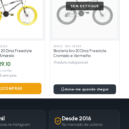
SEM ESTOQUE
8220
DINIZ
·
SKU 38205
o 20 Diniz Freestyle
Bicicleta Aro 20 Diniz Freestyle
Amarelo
Cromado e Vermelho
Produto indisponivel
29,10
 cartão
25
sem juros
COMPRAR
Avise-me quando chegar
il
Desde 2016
ores no Instagram
No mercado de ciclismo