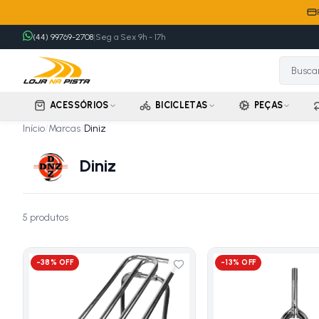
(44) 99769-2708
|
Seg a Sex 9h - 17h
ACESSÓRIOS
BICICLETAS
PEÇAS
Início
/
Marcas
/
Diniz
Diniz
5
produto
s
-
38
% OFF
-
13
% OFF