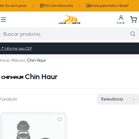
é 12x sem juros
|
PIX com desconto
|
Envio para todo o Brasil
Entrar
📍
Informe seu CEP
Início
/
Marcas
/
Chin Haur
Chin Haur
1
produto