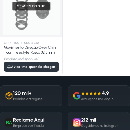
SEM ESTOQUE
CHIN HAUR
·
SKU 5032
Movimento Direção Over Chin
Haur Freestyle Rosca 32,5mm
Produto indisponivel
Avise-me quando chegar
120 mil+
4.9
Pedidos entregues
Avaliações no Google
Reclame Aqui
212 mil
RA
Empresa verificada
Seguidores no Instagram