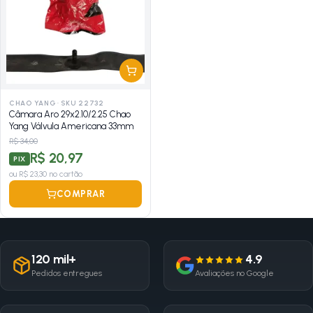
CHAO YANG
·
SKU 22732
Câmara Aro 29x2.10/2.25 Chao
Yang Válvula Americana 33mm
R$ 34,00
R$ 20,97
PIX
ou
R$ 23,30
no cartão
COMPRAR
120 mil+
4.9
Pedidos entregues
Avaliações no Google