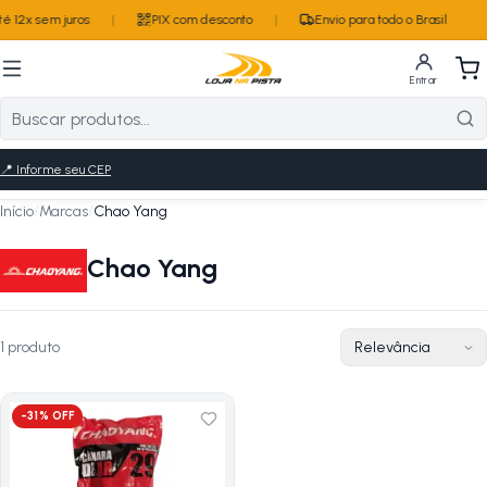
é 12x sem juros
|
PIX com desconto
|
Envio para todo o Brasil
Entrar
📍
Informe seu CEP
Início
/
Marcas
/
Chao Yang
Chao Yang
1
produto
-
31
% OFF