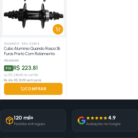
QUANDO
·
SKU 23354
Cubo Alumínio Quando Rosca 36
Furos Preto Com Rolamento
R$ 260,00
R$ 223,81
PIX
ou
R$ 248,68
no cartão
8
x de
R$ 31,09
sem juros
COMPRAR
120 mil+
4.9
Pedidos entregues
Avaliações no Google