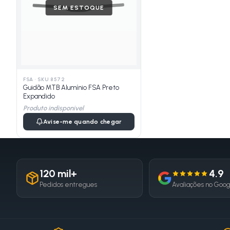
SEM ESTOQUE
FSA
·
SKU 8572
Guidão MTB Alumínio FSA Preto
Expandido
Produto indisponivel
Avise-me quando chegar
120 mil+
4.9
Pedidos entregues
Avaliações no Goo