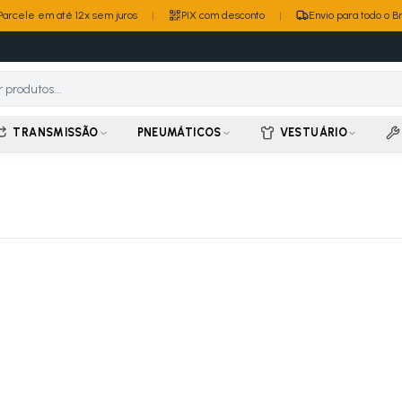
Parcele em até 12x sem juros
|
PIX com desconto
|
Envio para todo o Br
TRANSMISSÃO
PNEUMÁTICOS
VESTUÁRIO