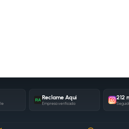
Reclame Aqui
212 m
RA
gle
Empresa verificada
Seguid