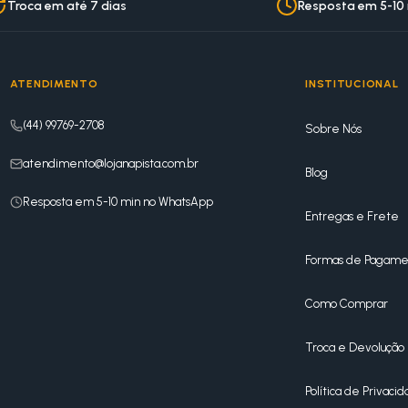
Troca em até 7 dias
Resposta em 5-10
ATENDIMENTO
INSTITUCIONAL
(44) 99769-2708
Sobre Nós
atendimento@lojanapista.com.br
Blog
Resposta em 5-10 min no WhatsApp
Entregas e Frete
Formas de Pagame
Como Comprar
Troca e Devolução
Política de Privaci