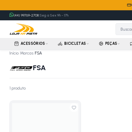
(44) 99769-2708
|
Seg a Sex 9h - 17h
ACESSÓRIOS
BICICLETAS
PEÇAS
Início
/
Marcas
/
FSA
FSA
1
produto