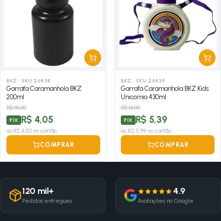
BKZ
·
SKU 26438
BKZ
·
SKU 26439
Garrafa Caramanhola BKZ
Garrafa Caramanhola BKZ Kids
200ml
Unicornio 430ml
R$ 15,00
R$ 16,00
R$ 4,05
R$ 5,39
PIX
PIX
ou
R$ 4,50
no cartão
ou
R$ 5,99
no cartão
COMPRAR
COMPRAR
120 mil+
4.9
Pedidos entregues
Avaliações no Google