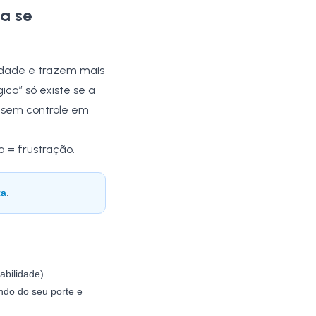
ia se
idade e trazem mais
ca” só existe se a
 sem controle em
 = frustração.
ta
.
abilidade).
do do seu porte e