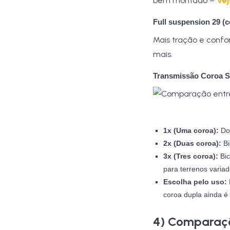
bem montado –
Vej
Full suspension 29 (
Mais tração e confo
mais.
Transmissão Coroa Si
1x (Uma coroa):
Dom
2x (Duas coroa):
Bi
3x (Tres coroa):
Bic
para terrenos variad
Escolha pelo uso:
coroa dupla ainda é 
4) Comparaçõ