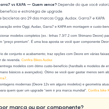
Garra7 vs KAPA — Quem vence?
Depende do que você valor
enefício e estratégia de upgrade.
aração entre Oggi, Audax, Garra7 e KAPA em montagem e custo-bene
ionar modelos completos (ex.: linhas 7.3/7.2 com Shimano Deore) p
em “preço premium”. É uma boa aposta se você quer componente Deore
rio de conjunto e acabamento; traz opções com Deore em várias faix
or de revenda.
Confira Bikes Audax
entrega modelos com ótimo custo-benefício (hardtails e modelos de e
mano básicos a avançados). Ótimo se você quer gastar menos sem ab
rra7
.
ntagens modernas (Deore 12v em alguns modelos) e geometria atual
l para quem quer um upgrade “sem ir pra marca mundial”.
Confira bike 
por marca ou por componente?