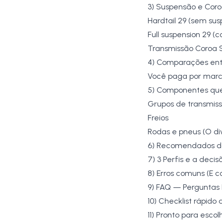
3) Suspensão e Coro
Hardtail 29 (sem sus
Full suspension 29 (
Transmissão Coroa S
4) Comparações ent
Você paga por mar
5) Componentes que
Grupos de transmi
Freios
Rodas e pneus (O di
6) Recomendados da
7) 3 Perfis e a decis
8) Erros comuns (E 
9) FAQ — Perguntas 
10) Checklist rápido
11) Pronto para escol