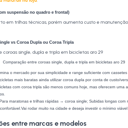
a Hardtail na loja
.
com suspensão no quadro e frontal)
rto em trilhas técnicas, porém aumenta custo e manutenção
ngle vs Coroa Dupla ou Coroa Tripla
Comparação entre coroas single, dupla e tripla em bicicletas aro 29
ina o mercado por sua simplicidade e range suficiente com cassetes
cicletas mais baratas ainda utilizar coroa dupla por conta de custo/vers
icletas com coroa tripla são menos comuns hoje, mas oferecem uma
os.
Para maratonas e trilhas rápidas → coroa single; Subidas longas com
confortável.Vai rodar muito na cidade e deseja investir o mínimo viável
es entre marcas e modelos