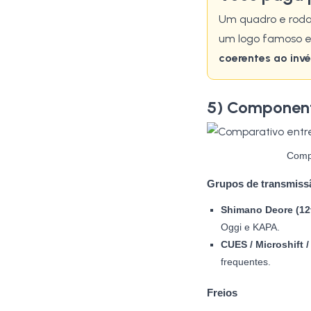
Um quadro e roda
um logo famoso 
coerentes ao inv
5) Component
Compa
Grupos de transmis
Shimano Deore (12
Oggi e KAPA.
CUES / Microshift 
frequentes.
Freios