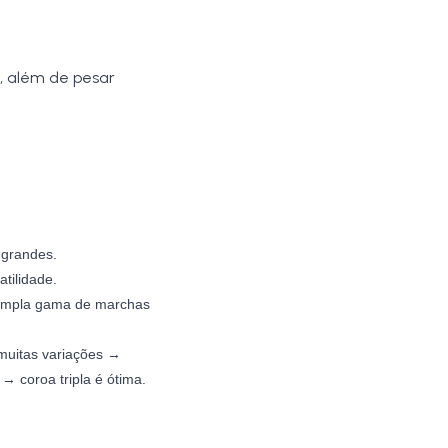
, além de pesar
 grandes.
atilidade.
 ampla gama de marchas
 muitas variações →
 → coroa tripla é ótima.