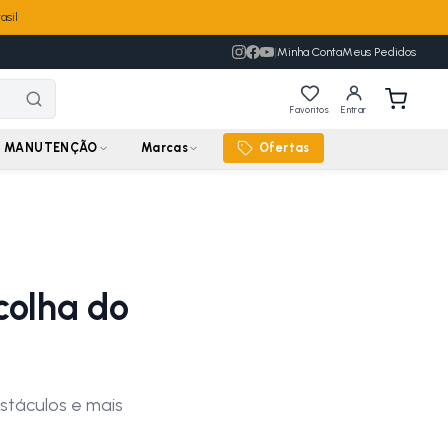
asil
|
Minha Conta
Meus Pedidos
Favoritos
Entrar
MANUTENÇÃO
Marcas
Ofertas
colha do
stáculos e mais