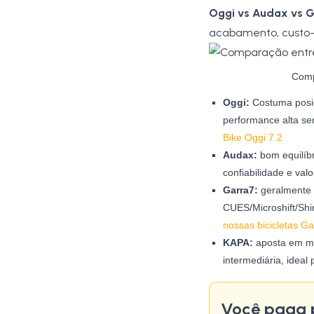
Oggi vs Audax vs 
acabamento, custo-b
Comp
Oggi:
Costuma posic
performance alta s
Bike Oggi 7.2
Audax:
bom equilíb
confiabilidade e val
Garra7:
geralmente 
CUES/Microshift/Shi
nossas bicicletas Ga
KAPA:
aposta em mo
intermediária, idea
Você paga 