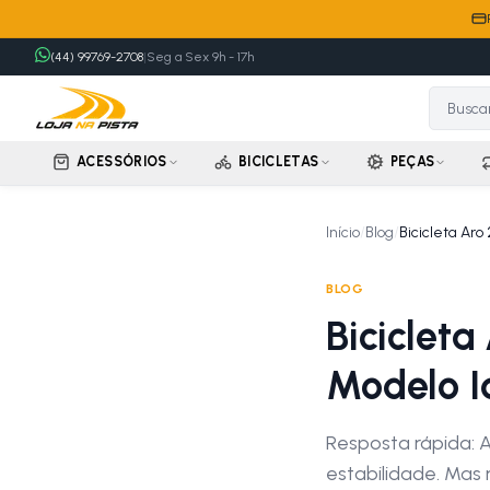
(44) 99769-2708
|
Seg a Sex 9h - 17h
ACESSÓRIOS
BICICLETAS
PEÇAS
Início
/
Blog
/
Bicicleta Aro
BLOG
Bicicleta
Modelo I
Resposta rápida: 
estabilidade. Mas