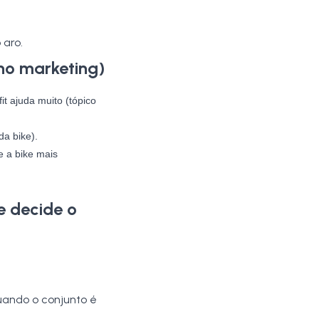
 aro.
no marketing)
it ajuda muito (tópico
da bike).
e a bike mais
e decide o
quando o conjunto é