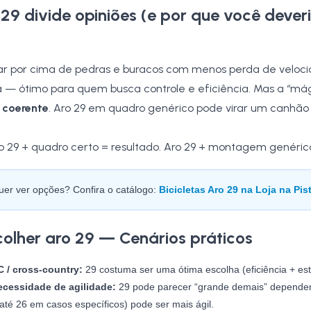
 29 divide opiniões (e por que você dever
lar por cima de pedras e buracos com menos perda de veloc
a — ótimo para quem busca controle e eficiência. Mas a “mági
 coerente
. Aro 29 em quadro genérico pode virar um canhão
o 29 + quadro certo = resultado. Aro 29 + montagem genérica
uer ver opções? Confira o catálogo:
Bicicletas Aro 29 na Loja na Pis
olher aro 29 — Cenários práticos
C / cross-country:
29 costuma ser uma ótima escolha (eficiência + est
cessidade de agilidade:
29 pode parecer “grande demais” dependen
 até 26 em casos específicos) pode ser mais ágil.