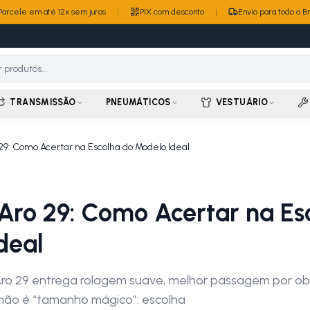
Parcele em até 12x sem juros
|
PIX com desconto
|
Envio para todo o Br
TRANSMISSÃO
PNEUMÁTICOS
VESTUÁRIO
 29: Como Acertar na Escolha do Modelo Ideal
 Aro 29: Como Acertar na Es
deal
Aro 29 entrega rolagem suave, melhor passagem por ob
 não é “tamanho mágico”: escolha