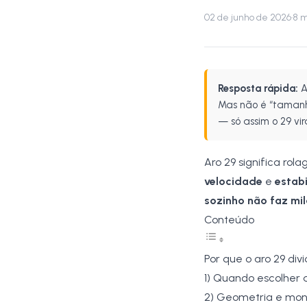
02 de junho de 2026
·
8
mi
Resposta rápida:
A
Mas não é “tamanh
— só assim o 29 v
Aro 29 significa ro
velocidade
e
estab
sozinho não faz mi
Conteúdo
Por que o aro 29 div
1) Quando escolher 
2) Geometria e mon