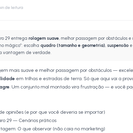
n de leitura
ro 29 entrega
rolagem suave
, melhor passagem por obstáculos e
o mágico”: escolha
quadro (tamanho e geometria)
,
suspensão
ira vantagem de verdade.
lagem mais suave e melhor passagem por obstáculos — excel
ilidade
em trilhas e estradas de terra. Só que aqui vai a pro
lagre
. Um conjunto mal montado vira frustração — e você pag
ide opiniões (e por que você deveria se importar)
aro 29 — Cenários práticos
tagem: O que observar (não caia no marketing)