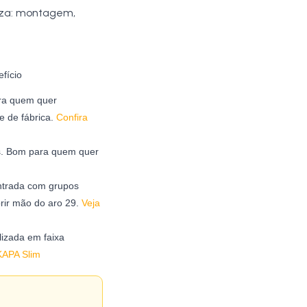
iza: montagem,
fício
ara quem quer
 de fábrica.
Confira
as. Bom para quem quer
ntrada com grupos
rir mão do aro 29.
Veja
izada em faixa
KAPA Slim