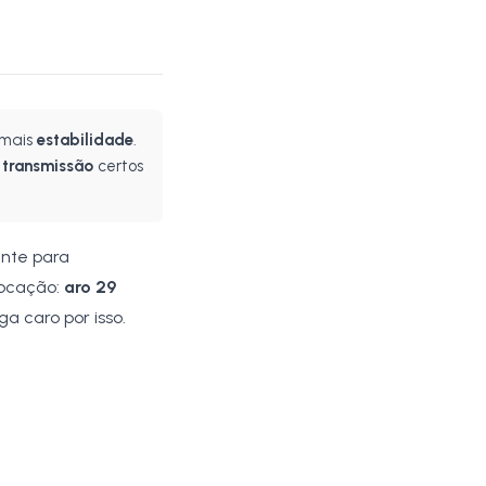
 mais
estabilidade
.
e
transmissão
certos
ente para
vocação:
aro 29
a caro por isso.