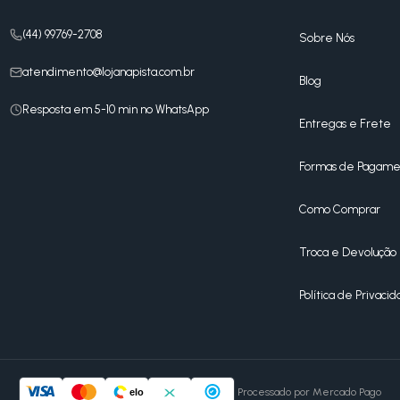
(44) 99769-2708
Sobre Nós
atendimento@lojanapista.com.br
Blog
Resposta em 5-10 min no WhatsApp
Entregas e Frete
Formas de Pagame
Como Comprar
Troca e Devolução
Política de Privaci
Processado por Mercado Pago
elo