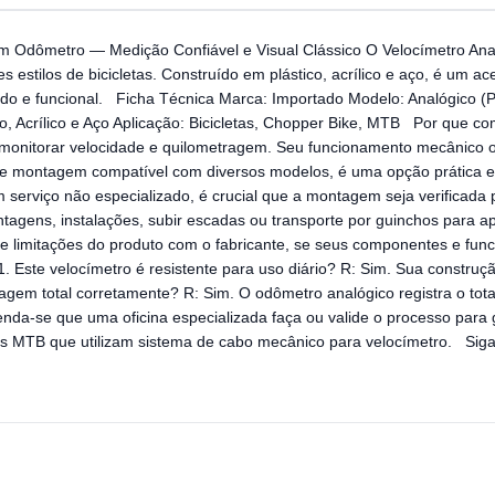
m Odômetro — Medição Confiável e Visual Clássico O Velocímetro Ana
s estilos de bicicletas. Construído em plástico, acrílico e aço, é um a
ado e funcional. Ficha Técnica Marca: Importado Modelo: Analógico (
, Acrílico e Aço Aplicação: Bicicletas, Chopper Bike, MTB Por que co
 monitorar velocidade e quilometragem. Seu funcionamento mecânico of
is e montagem compatível com diversos modelos, é uma opção prática e
 serviço não especializado, é crucial que a montagem seja verificada p
gens, instalações, subir escadas ou transporte por guinchos para apa
que limitações do produto com o fabricante, se seus componentes e 
ste velocímetro é resistente para uso diário? R: Sim. Sua construção 
agem total corretamente? R: Sim. O odômetro analógico registra o total
enda-se que uma oficina especializada faça ou valide o processo para 
los MTB que utilizam sistema de cabo mecânico para velocímetro. Siga