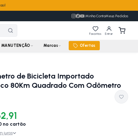
asil
|
Minha Conta
Meus Pedidos
Favoritos
Entrar
MANUTENÇÃO
Marcas
Ofertas
etro de Bicicleta Importado
ico 80Km Quadrado Com Odômetro
2,91
0
no cartão
m juros