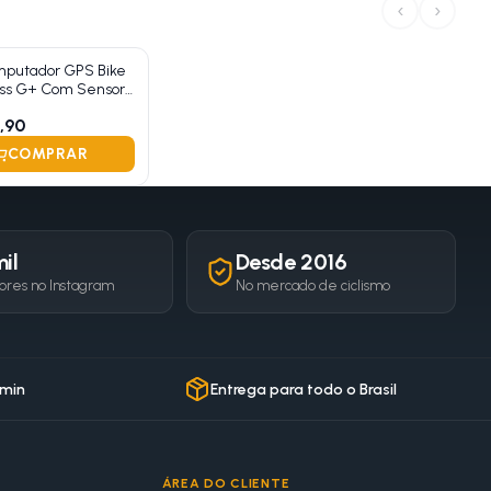
‹
›
mputador GPS Bike
ss G+ Com Sensor
ia
,90
COMPRAR
il
Desde 2016
ores no Instagram
No mercado de ciclismo
 min
Entrega para todo o Brasil
ÁREA DO CLIENTE