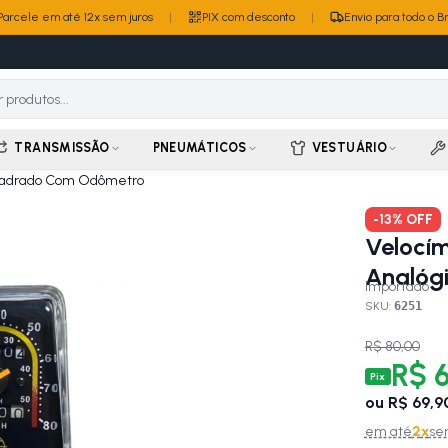
Parcele em até 12x sem juros
|
PIX com desconto
|
Envio para todo o Br
TRANSMISSÃO
PNEUMÁTICOS
VESTUÁRIO
Quadrado Com Odômetro
-
13
% OFF
Velocím
Analóg
Importado
SKU:
6251
R$ 80,00
R$ 6
Pix
ou
R$ 69,9
em até
2
x
se