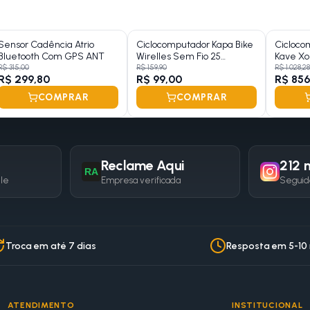
Sensor Cadência Atrio
Ciclocomputador Kapa Bike
Cicloco
Bluetooth Com GPS ANT
Wirelles Sem Fio 25
Kave Xo
Funções
Cadênc
R$ 315,00
R$ 159,90
R$ 1.028,28
R$ 299,80
R$ 99,00
R$ 856
COMPRAR
COMPRAR
Reclame Aqui
212 m
RA
gle
Empresa verificada
Seguid
Troca em até 7 dias
Resposta em 5-10
ATENDIMENTO
INSTITUCIONAL