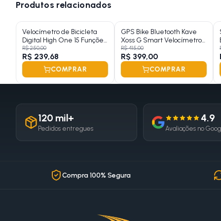
Produtos relacionados
Velocímetro de Bicicleta
GPS Bike Bluetooth Kave
Digital High One 15 Funções
Xoss G Smart Velocímetro
Wirelles
Wirelles Strava
R$ 250,00
R$ 415,00
R$ 239,68
R$ 399,00
COMPRAR
COMPRAR
120 mil+
4.9
Pedidos entregues
Avaliações no Goo
Compra 100% Segura