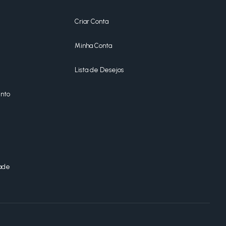
Criar Conta
Minha Conta
Lista de Desejos
nto
dade