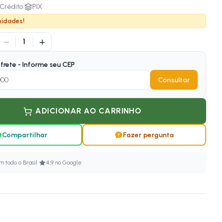
Crédito
|
PIX
nidades!
−
+
1
frete - Informe seu CEP
Consultar
ADICIONAR AO CARRINHO
Compartilhar
Fazer pergunta
·
 todo o Brasil
4,9 no Google