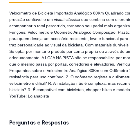
Velocímetro de Bicicleta Importado Analógico 80Km Quadrado co
precisão confiável e um visual clássico que combina com diferente
acompanhar o total percorrido, tornando seu pedal mais organiz
Funções: Velocímetro e Odômetro Analógico Composição: Plástico
para quem deseja um acessório resistente, leve e funcional para
traz personalidade ao visual da bicicleta. Com materiais duráve
Se optar por montar o produto por conta própria ou através de um
adequadamente. A LOJA NA PISTA não se responsabiliza por monta
que o mesmo passa por portas, corredores e elevadores. Verifi
Frequentes sobre o Velocímetro Analógico 80Km com Odômetro 1. E
resistência para uso contínuo. 2. O odômetro registra a quilometr
velocímetro é difícil? R: A instalação não é complexa, mas recom
bicicleta? R: É compatível com bicicletas, chopper bikes e mode
YouTube: Lojanapista
Perguntas e Respostas