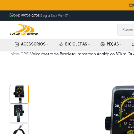
(44) 99769-2708
|
Seg a Sex 9h - 17h
ACESSÓRIOS
BICICLETAS
PEÇAS
Início
/
GPS
/
Velocímetro de Bicicleta Importado Analógico 80Km 