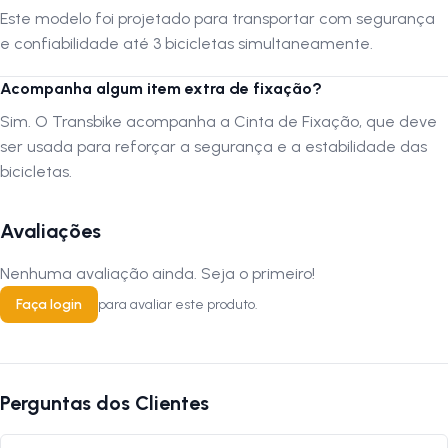
deve ser usada para reforçar a segurança e a estabilidade das
Este modelo foi projetado para transportar com segurança
bicicletas. Siga-nos no Instagram: @lojanapista Assista nosso canal
e confiabilidade até 3 bicicletas simultaneamente.
no YouTube: Lojanapista
Acompanha algum item extra de fixação?
Sim. O Transbike acompanha a Cinta de Fixação, que deve
ser usada para reforçar a segurança e a estabilidade das
bicicletas.
Avaliações
Nenhuma avaliação ainda. Seja o primeiro!
Faça login
para avaliar este produto.
Perguntas dos Clientes