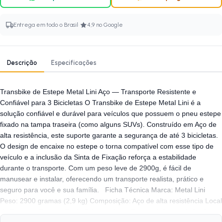
·
Entrega em todo o Brasil
4,9 no Google
Descrição
Especificações
Transbike de Estepe Metal Lini Aço — Transporte Resistente e
Confiável para 3 Bicicletas O Transbike de Estepe Metal Lini é a
solução confiável e durável para veículos que possuem o pneu estepe
fixado na tampa traseira (como alguns SUVs). Construído em Aço de
alta resistência, este suporte garante a segurança de até 3 bicicletas.
O design de encaixe no estepe o torna compatível com esse tipo de
veículo e a inclusão da Sinta de Fixação reforça a estabilidade
durante o transporte. Com um peso leve de 2900g, é fácil de
manusear e instalar, oferecendo um transporte realista, prático e
seguro para você e sua família. Ficha Técnica Marca: Metal Lini
Peso: 2900 gramas (2,9 kg) Composição: Aço de alta resistência Local
de Encaixe: Estepe (Roda Sobressalente Traseira) Capacidade: 3