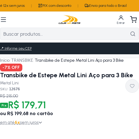
 12x sem juros
|
PIX com desconto
|
Envio para todo o Brasil
Entrar
📍
Informe seu CEP
Início
/
TRANSBIKE
/
Transbike de Estepe Metal Lini Aço para 3 Bike
-
7
% OFF
Transbike de Estepe Metal Lini Aço para 3 Bike
Metal Lini
SKU:
12676
R$ 215,00
R$ 179,71
Pix
ou
R$ 199,68
no cartão
em até
6
x
sem juros