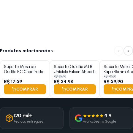
‹
›
Produtos relacionados
Suporte Mesa de
Suporte Guidão MTB
Suporte Mesa 
Gudão BC Chanfrado
Uniciclo Falcon Ahead
Kapa 45mm Ah
Pimont Aço Standard
Set 35mm x 31,8mm
31,8mm
R$ 35,40
R$ 70,00
R$ 17,59
R$ 34,98
R$ 59,90
21mm
COMPRAR
COMPRAR
COMPR
120 mil+
4.9
Pedidos entregues
Avaliações no Google