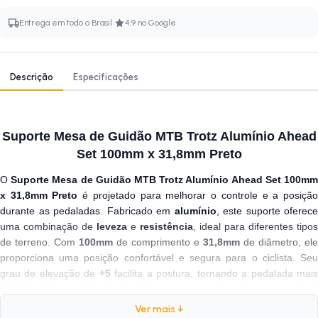
·
Entrega em todo o Brasil
4,9 no Google
Descrição
Especificações
Suporte Mesa de Guidão MTB Trotz Alumínio Ahead
Set 100mm x 31,8mm Preto
O
Suporte Mesa de Guidão MTB Trotz Alumínio Ahead Set 100m
x 31,8mm Preto
é projetado para melhorar o controle e a posiçã
durante as pedaladas. Fabricado em
alumínio
, este suporte oferece
uma combinação de
leveza
e
resistência
, ideal para diferentes tipos
de terreno. Com
100mm
de comprimento e
31,8mm
de diâmetro, ele
proporciona uma posição confortável e segura para o ciclista. Seu
grau de elevação de
+5
facilita a postura, tornando a pedalada mai
eficiente. Sua instalação é rápida e a cor preta oferece um visual
moderno e discreto para sua bicicleta.
Ver mais ↓