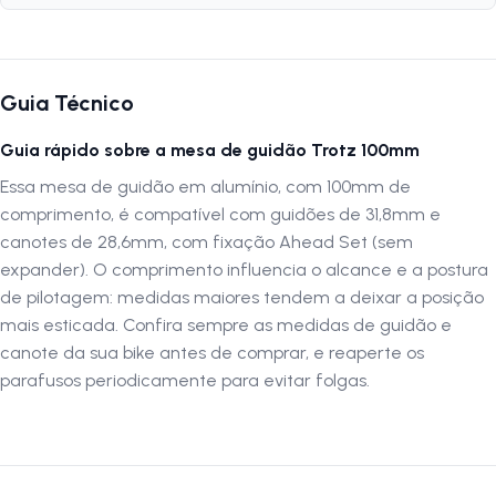
Especificações
Marca:
Trotz
Guia Técnico
Peso:
150 gramas
Guia rápido sobre a mesa de guidão Trotz 100mm
Medida:
100mm
Diâmetro:
31,8mm
Essa mesa de guidão em alumínio, com 100mm de
Diâmetro da Espiga:
28,6mm
comprimento, é compatível com guidões de 31,8mm e
Composição:
Alumínio
canotes de 28,6mm, com fixação Ahead Set (sem
Cor:
Preto
expander). O comprimento influencia o alcance e a postura
Grau:
+5
de pilotagem: medidas maiores tendem a deixar a posição
Unidade:
Acompanha somente 1 suporte mesa
mais esticada. Confira sempre as medidas de guidão e
canote da sua bike antes de comprar, e reaperte os
parafusos periodicamente para evitar folgas.
Por que escolher o Suporte Mesa de Guidão MTB Trotz
Alumínio Ahead Set 100mm
O
Suporte Mesa MTB Trotz Alumínio Ahead Set 100mm
é idea
para quem busca uma instalação simples, eficiente e confortável.
Fabricado em
alumínio
, ele é leve, mas extremamente resistente.