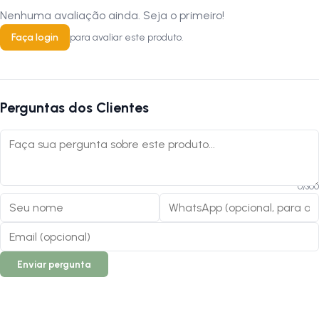
Nenhuma avaliação ainda. Seja o primeiro!
Siga-nos no Instagram:
@lojanapista
Assista no YouTube:
LojanaPista
Faça login
para avaliar este produto.
Perguntas dos Clientes
0
/
300
Enviar pergunta