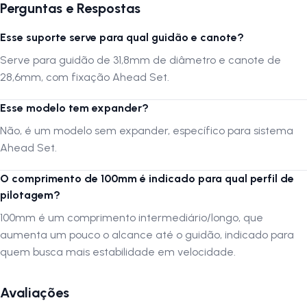
Perguntas e Respostas
Seu grau de elevação de
+5
proporciona uma melhor posição para o
ciclista, aumentando o conforto e o controle da bicicleta. Seu design
Esse suporte serve para qual guidão e canote?
moderno e a cor preta se encaixam perfeitamente em diversas
Serve para guidão de 31,8mm de diâmetro e canote de
bicicletas, tornando este suporte uma escolha ideal para os mais
exigentes.
28,6mm, com fixação Ahead Set.
Esse modelo tem expander?
Autenticação de montagem correta
Não, é um modelo sem expander, específico para sistema
Se optar por montar o produto por conta própria ou através de um
Ahead Set.
serviço não especializado, é crucial que a montagem seja verificada
por uma oficina especializada para confirmar que foi realizada
O comprimento de 100mm é indicado para qual perfil de
adequadamente.
pilotagem?
A
LOJA NA PISTA
não se responsabiliza por montagens, instalações,
100mm é um comprimento intermediário/longo, que
subir escadas ou transporte por guinchos para apartamentos.
aumenta um pouco o alcance até o guidão, indicado para
Verifique as dimensões do produto e certifique-se que o mesmo passa
quem busca mais estabilidade em velocidade.
por portas, corredores e elevadores. Verifique limitações do produto
com o fabricante, se seus componentes e funcionalidades atendem à
sua necessidade.
Avaliações