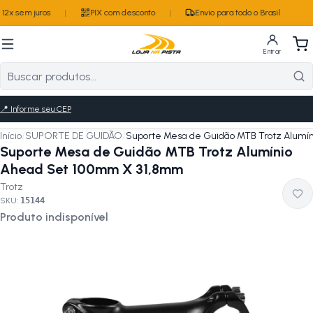
12x sem juros
|
PIX com desconto
|
Envio para todo o Brasil
Entrar
📍
Informe seu CEP
Início
/
SUPORTE DE GUIDÃO
/
Suporte Mesa de Guidão MTB Trotz Alumí
Suporte Mesa de Guidão MTB Trotz Alumínio
Ahead Set 100mm X 31,8mm
Trotz
SKU:
15144
Produto indisponível