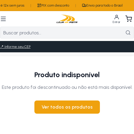
 12x sem juros
|
PIX com desconto
|
Envio para todo o Brasil
Entrar
📍
Informe seu CEP
Produto indisponível
Este produto foi descontinuado ou não está mais disponível.
Ver todos os produtos