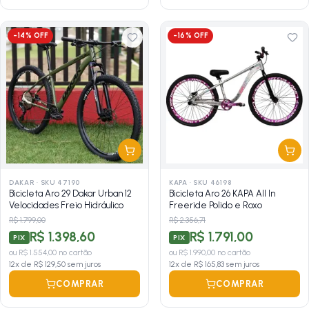
-
14
% OFF
-
16
% OFF
DAKAR
·
SKU 47190
KAPA
·
SKU 46198
Bicicleta Aro 29 Dakar Urban 12
Bicicleta Aro 26 KAPA All In
Velocidades Freio Hidráulico
Freeride Polido e Roxo
R$ 1.799,00
R$ 2.356,71
R$ 1.398,60
R$ 1.791,00
PIX
PIX
ou
R$ 1.554,00
no cartão
ou
R$ 1.990,00
no cartão
12
x de
R$ 129,50
sem juros
12
x de
R$ 165,83
sem juros
COMPRAR
COMPRAR