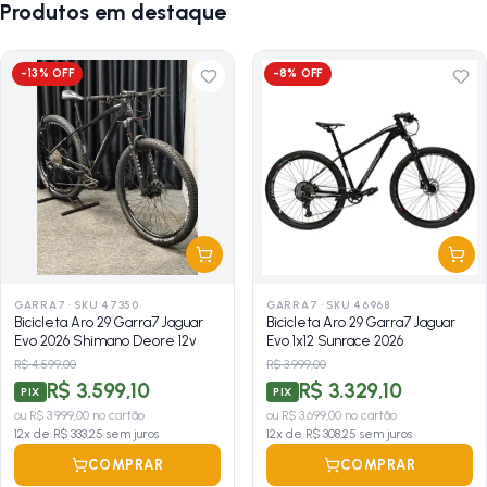
Produtos em destaque
-
13
% OFF
-
8
% OFF
GARRA7
·
SKU 47350
GARRA7
·
SKU 46968
Bicicleta Aro 29 Garra7 Jaguar
Bicicleta Aro 29 Garra7 Jaguar
Evo 2026 Shimano Deore 12v
Evo 1x12 Sunrace 2026
R$ 4.599,00
R$ 3.999,00
R$ 3.599,10
R$ 3.329,10
PIX
PIX
ou
R$ 3.999,00
no cartão
ou
R$ 3.699,00
no cartão
12
x de
R$ 333,25
sem juros
12
x de
R$ 308,25
sem juros
COMPRAR
COMPRAR