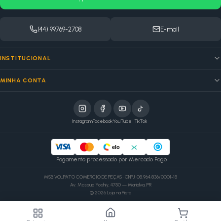
(44) 99769-2708
E-mail
INSTITUCIONAL
MINHA CONTA
Instagram
Facebook
YouTube
TikTok
elo
Pagamento processado por Mercado Pago
MSB VOLPATO COMERCIO DE PEÇAS · CNPJ: 08.964.836/0001-18
Av. Massuo Yoshiy, 4750 — Marialva, PR
©
2026
Loja na Pista