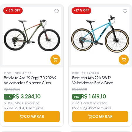
-
15
% OFF
-
17
% OFF
OGGI
·
SKU 46138
KSW
·
SKU 43920
Bicicleta Aro 29 Oggi 7.0 2026 9
Bicicleta Aro 29 KSW 12
Velocidades Shimano Cues
Velocidades Freio Disco
R$ 4.299,00
R$ 2.177,10
R$ 3.284,10
R$ 1.619,10
PIX
PIX
ou
R$ 3.649,00
no cartão
ou
R$ 1.799,00
no cartão
12
x de
R$ 304,08
sem juros
12
x de
R$ 149,92
sem juros
COMPRAR
COMPRAR