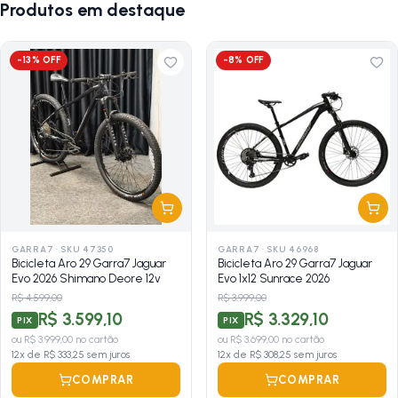
Produtos em destaque
-
13
% OFF
-
8
% OFF
GARRA7
·
SKU 47350
GARRA7
·
SKU 46968
Bicicleta Aro 29 Garra7 Jaguar
Bicicleta Aro 29 Garra7 Jaguar
Evo 2026 Shimano Deore 12v
Evo 1x12 Sunrace 2026
R$ 4.599,00
R$ 3.999,00
R$ 3.599,10
R$ 3.329,10
PIX
PIX
ou
R$ 3.999,00
no cartão
ou
R$ 3.699,00
no cartão
12
x de
R$ 333,25
sem juros
12
x de
R$ 308,25
sem juros
COMPRAR
COMPRAR