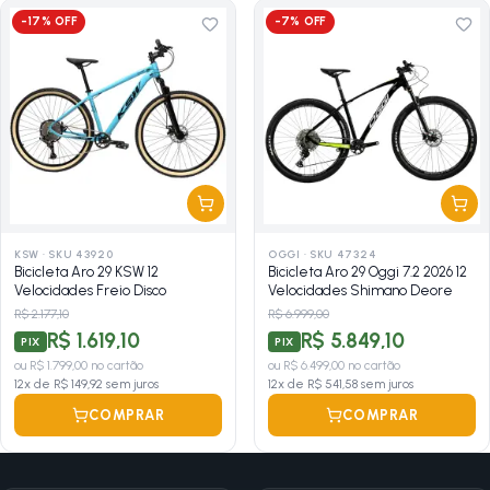
-
17
% OFF
-
7
% OFF
KSW
·
SKU 43920
OGGI
·
SKU 47324
Bicicleta Aro 29 KSW 12
Bicicleta Aro 29 Oggi 7.2 2026 12
Velocidades Freio Disco
Velocidades Shimano Deore
R$ 2.177,10
R$ 6.999,00
R$ 1.619,10
R$ 5.849,10
PIX
PIX
ou
R$ 1.799,00
no cartão
ou
R$ 6.499,00
no cartão
12
x de
R$ 149,92
sem juros
12
x de
R$ 541,58
sem juros
COMPRAR
COMPRAR