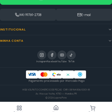
(44) 99769-2708
E-mail
INSTITUCIONAL
MINHA CONTA
Instagram
Facebook
YouTube
TikTok
elo
Pagamento processado por Mercado Pago
MSB VOLPATO COMERCIO DE PEÇAS · CNPJ: 08.964.836/0001-18
Av. Massuo Yoshiy, 4750 — Marialva, PR
©
2026
Loja na Pista