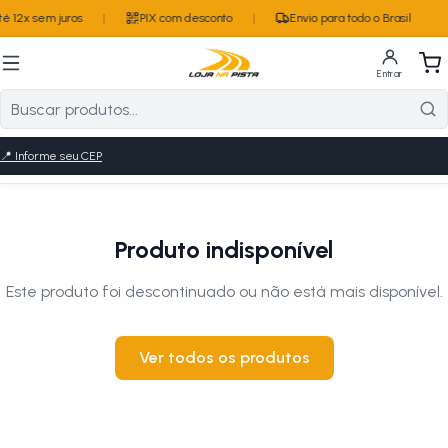
 12x sem juros
|
PIX com desconto
|
Envio para todo o Brasil
Entrar
📍
Informe seu CEP
Produto indisponível
Este produto foi descontinuado ou não está mais disponível.
Ver todos os produtos