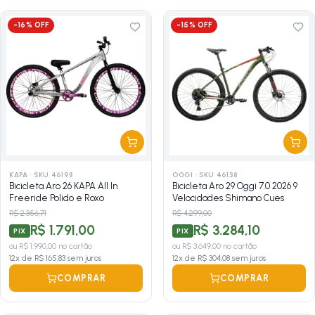
-
16
% OFF
-
15
% OFF
KAPA
·
SKU 46198
OGGI
·
SKU 46138
Bicicleta Aro 26 KAPA All In
Bicicleta Aro 29 Oggi 7.0 2026 9
Freeride Polido e Roxo
Velocidades Shimano Cues
R$ 2.356,71
R$ 4.299,00
R$ 1.791,00
R$ 3.284,10
PIX
PIX
ou
R$ 1.990,00
no cartão
ou
R$ 3.649,00
no cartão
12
x de
R$ 165,83
sem juros
12
x de
R$ 304,08
sem juros
COMPRAR
COMPRAR