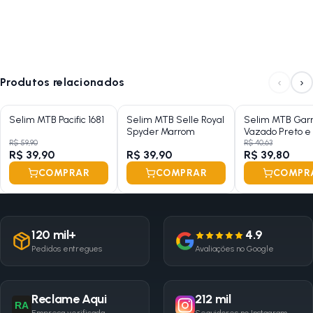
‹
›
Produtos relacionados
Selim MTB Pacific 1681
Selim MTB Selle Royal
Selim MTB Gar
Spyder Marrom
Vazado Preto e
Gel
R$ 59,90
R$ 40,63
R$ 39,90
R$ 39,90
R$ 39,80
COMPRAR
COMPRAR
COMPR
120 mil+
4.9
Pedidos entregues
Avaliações no Google
Reclame Aqui
212 mil
RA