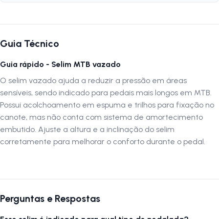
Marca:
GTS
Modelo:
132HG
Peso:
435 gramas
Comprimento:
280mm
Guia Técnico
Largura:
180mm
Altura Aproximada:
60mm
Guia rápido - Selim MTB vazado
Cor:
Preto
O selim vazado ajuda a reduzir a pressão em áreas
Material do Banco:
Espuma de alta densidade
Amortecedor:
Elastômero
sensíveis, sendo indicado para pedais mais longos em MTB.
Vazado:
Sim
Possui acolchoamento em espuma e trilhos para fixação no
Com Carrinho:
Sim
canote, mas não conta com sistema de amortecimento
embutido. Ajuste a altura e a inclinação do selim
corretamente para melhorar o conforto durante o pedal.
Siga-nos no Instagram:
@lojanapista
Assista nosso canal no YouTube:
Lojanapista
Perguntas e Respostas