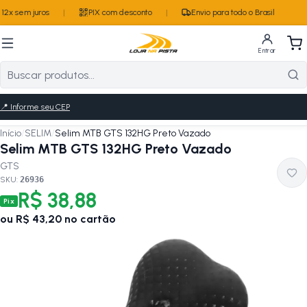
2x sem juros
|
PIX com desconto
|
Envio para todo o Brasil
Entrar
📍
Informe seu CEP
Início
/
SELIM
/
Selim MTB GTS 132HG Preto Vazado
Selim MTB GTS 132HG Preto Vazado
GTS
SKU:
26936
R$ 38,88
Pix
ou
R$ 43,20
no cartão