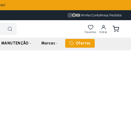
asil
|
Minha Conta
Meus Pedidos
Favoritos
Entrar
MANUTENÇÃO
Marcas
Ofertas