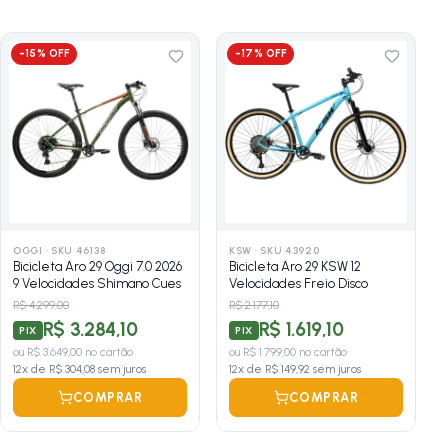
-
15
% OFF
-
17
% OFF
OGGI
·
SKU 46138
KSW
·
SKU 43920
Bicicleta Aro 29 Oggi 7.0 2026
Bicicleta Aro 29 KSW 12
9 Velocidades Shimano Cues
Velocidades Freio Disco
R$ 4.299,00
R$ 2.177,10
R$ 3.284,10
R$ 1.619,10
PIX
PIX
ou
R$ 3.649,00
no cartão
ou
R$ 1.799,00
no cartão
12
x de
R$ 304,08
sem juros
12
x de
R$ 149,92
sem juros
COMPRAR
COMPRAR