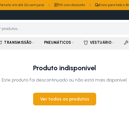
Parcele em até 12x sem juros
|
PIX com desconto
|
Envio para todo o Br
TRANSMISSÃO
PNEUMÁTICOS
VESTUÁRIO
Produto indisponível
Este produto foi descontinuado ou não está mais disponível.
Ver todos os produtos