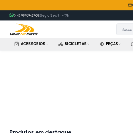
(44) 99769-2708
|
Seg a Sex 9h - 17h
ACESSÓRIOS
BICICLETAS
PEÇAS
Produtos em destaque