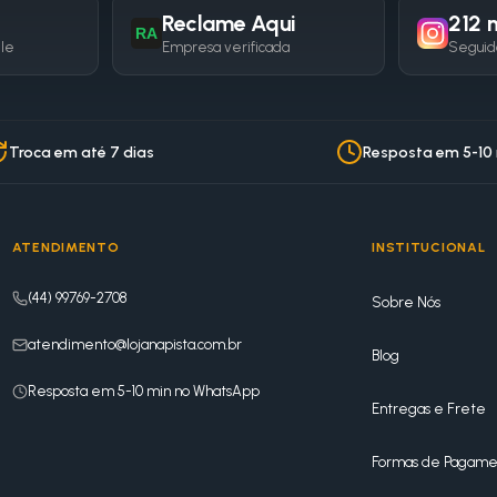
Reclame Aqui
212 m
RA
gle
Empresa verificada
Seguid
Troca em até 7 dias
Resposta em 5-10
ATENDIMENTO
INSTITUCIONAL
(44) 99769-2708
Sobre Nós
atendimento@lojanapista.com.br
Blog
Resposta em 5-10 min no WhatsApp
Entregas e Frete
Formas de Pagame