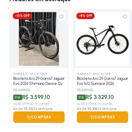
-
13
% OFF
-
8
% OFF
GARRA7
·
SKU 47350
GARRA7
·
SKU 46968
Bicicleta Aro 29 Garra7 Jaguar
Bicicleta Aro 29 Garra7 Jaguar
Evo 2026 Shimano Deore 12v
Evo 1x12 Sunrace 2026
R$ 4.599,00
R$ 3.999,00
R$ 3.599,10
R$ 3.329,10
PIX
PIX
ou
R$ 3.999,00
no cartão
ou
R$ 3.699,00
no cartão
12
x de
R$ 333,25
sem juros
12
x de
R$ 308,25
sem juros
COMPRAR
COMPRAR