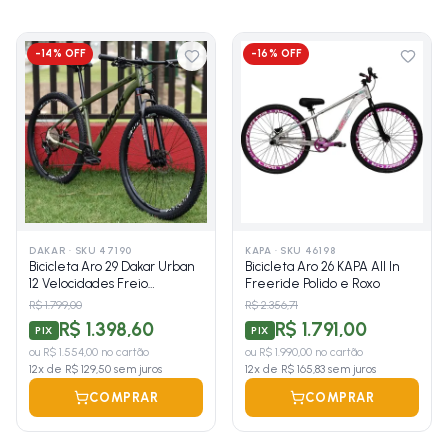
-
14
% OFF
-
16
% OFF
DAKAR
·
SKU 47190
KAPA
·
SKU 46198
Bicicleta Aro 29 Dakar Urban
Bicicleta Aro 26 KAPA All In
12 Velocidades Freio
Freeride Polido e Roxo
Hidráulico
R$ 1.799,00
R$ 2.356,71
R$ 1.398,60
R$ 1.791,00
PIX
PIX
ou
R$ 1.554,00
no cartão
ou
R$ 1.990,00
no cartão
12
x de
R$ 129,50
sem juros
12
x de
R$ 165,83
sem juros
COMPRAR
COMPRAR