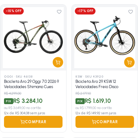
-
15
% OFF
-
17
% OFF
OGGI
·
SKU 46138
KSW
·
SKU 43920
Bicicleta Aro 29 Oggi 7.0 2026 9
Bicicleta Aro 29 KSW 12
Velocidades Shimano Cues
Velocidades Freio Disco
R$ 4.299,00
R$ 2.177,10
R$ 3.284,10
R$ 1.619,10
PIX
PIX
ou
R$ 3.649,00
no cartão
ou
R$ 1.799,00
no cartão
12
x de
R$ 304,08
sem juros
12
x de
R$ 149,92
sem juros
COMPRAR
COMPRAR