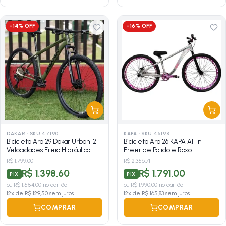
-
14
% OFF
-
16
% OFF
DAKAR
·
SKU 47190
KAPA
·
SKU 46198
Bicicleta Aro 29 Dakar Urban 12
Bicicleta Aro 26 KAPA All In
Velocidades Freio Hidráulico
Freeride Polido e Roxo
R$ 1.799,00
R$ 2.356,71
R$ 1.398,60
R$ 1.791,00
PIX
PIX
ou
R$ 1.554,00
no cartão
ou
R$ 1.990,00
no cartão
12
x de
R$ 129,50
sem juros
12
x de
R$ 165,83
sem juros
COMPRAR
COMPRAR