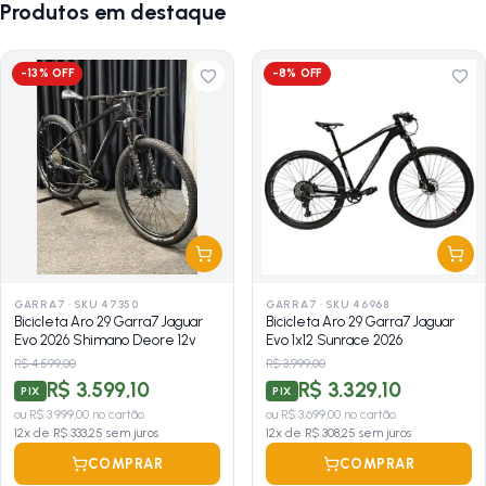
Produtos em destaque
-
13
% OFF
-
8
% OFF
GARRA7
·
SKU 47350
GARRA7
·
SKU 46968
Bicicleta Aro 29 Garra7 Jaguar
Bicicleta Aro 29 Garra7 Jaguar
Evo 2026 Shimano Deore 12v
Evo 1x12 Sunrace 2026
R$ 4.599,00
R$ 3.999,00
R$ 3.599,10
R$ 3.329,10
PIX
PIX
ou
R$ 3.999,00
no cartão
ou
R$ 3.699,00
no cartão
12
x de
R$ 333,25
sem juros
12
x de
R$ 308,25
sem juros
COMPRAR
COMPRAR