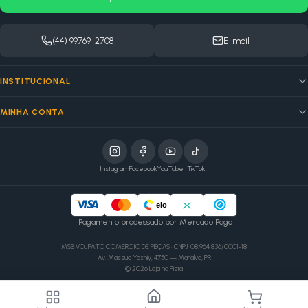
(44) 99769-2708
E-mail
INSTITUCIONAL
MINHA CONTA
Instagram
Facebook
YouTube
TikTok
elo
Pagamento processado por Mercado Pago
MSB VOLPATO COMERCIO DE PEÇAS · CNPJ: 08.964.836/0001-18
Av. Massuo Yoshiy, 4750 — Marialva, PR
©
2026
Loja na Pista