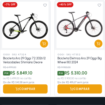
-
7
% OFF
-
40
% OFF
OGGI
·
SKU 47324
OGGI
·
SKU 47352
Bicicleta Aro 29 Oggi 7.2 2026 12
Bicicleta Elétrica Aro 29 Oggi Big
Velocidades Shimano Deore
Wheel 8.0 2024
R$ 6.999,00
R$ 9.900,00
R$ 5.849,10
R$ 5.310,00
PIX
PIX
ou
R$ 6.499,00
no cartão
ou
R$ 5.900,00
no cartão
12
x de
R$ 541,58
sem juros
12
x de
R$ 491,67
sem juros
COMPRAR
COMPRAR