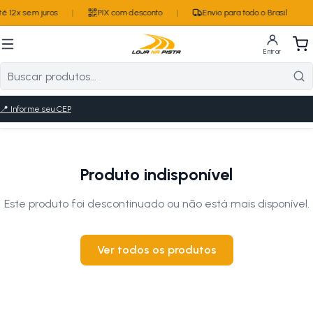
 12x sem juros
|
PIX com desconto
|
Envio para todo o Brasil
Entrar
📍
Informe seu CEP
Produto indisponível
Este produto foi descontinuado ou não está mais disponível.
Ver todos os produtos