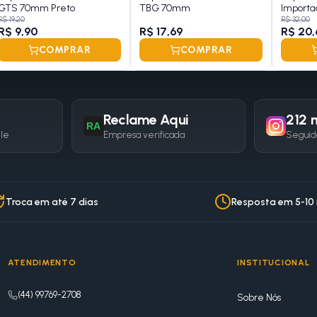
GTS 70mm Preto
TBG 70mm
Importa
R$ 19,20
R$ 32,00
R$ 9,90
R$ 17,69
R$ 20,
COMPRAR
COMPRAR
Reclame Aqui
212 m
RA
gle
Empresa verificada
Seguid
Troca em até 7 dias
Resposta em 5-10
ATENDIMENTO
INSTITUCIONAL
(44) 99769-2708
Sobre Nós