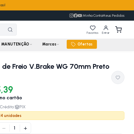
asil
|
Minha Conta
Meus Pedidos
Favoritos
Entrar
MANUTENÇÃO
Marcas
Ofertas
 de Freio V.Brake WG 70mm Preto
5,39
no cartão
Crédito
|
PIX
 14 unidades
−
+
1