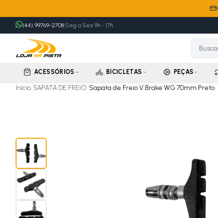
(44) 99769-2708
|
Seg a Sex 9h - 17h
ACESSÓRIOS
BICICLETAS
PEÇAS
Início
/
SAPATA DE FREIO
/
Sapata de Freio V.Brake WG 70mm Preto