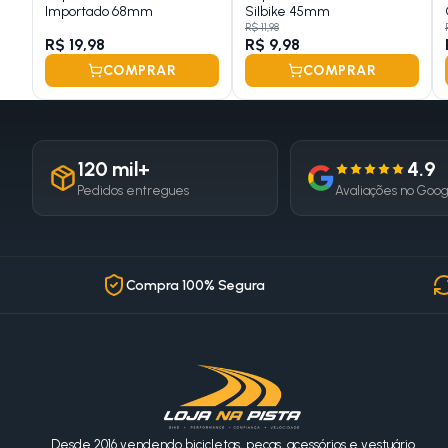
Importado 68mm
Silbike 45mm
R$ 11,98
R$ 19,98
R$ 9,98
COMPRAR
COMPRAR
120 mil+
4.9
Pedidos entregues
Avaliações no Goo
Compra 100% Segura
Desde 2016 vendendo bicicletas, peças, acessórios e vestuário