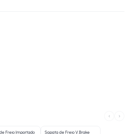
‹
›
de Freio Importado
Sapata de Freio V.Brake