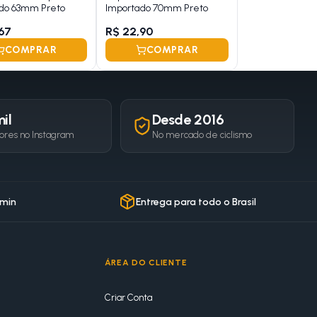
do 63mm Preto
Importado 70mm Preto
67
R$ 22,90
COMPRAR
COMPRAR
il
Desde 2016
ores no Instagram
No mercado de ciclismo
 min
Entrega para todo o Brasil
ÁREA DO CLIENTE
Criar Conta