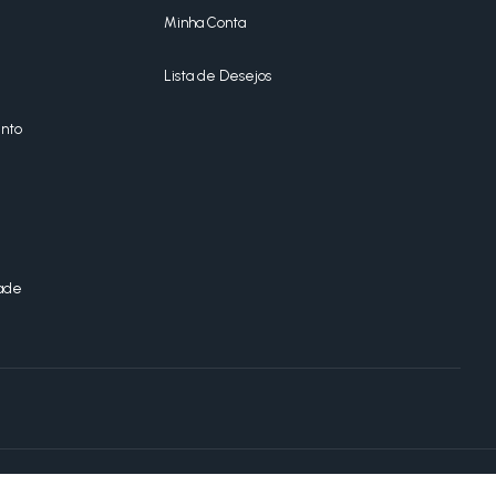
Minha Conta
Lista de Desejos
nto
dade