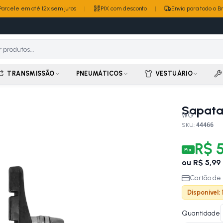
Parcele em até 12x sem juros
|
PIX com desconto
|
Envio para todo o Br
TRANSMISSÃO
PNEUMÁTICOS
VESTUÁRIO
Sapata
WG
SKU:
44466
R$ 
Pix
ou
R$ 5,99
Cartão de 
Disponível:
Quantidade