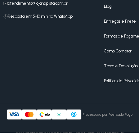
atendimento@lojanapista.com.br
Blog
Resposta em 5-10 min no WhatsApp
Entregas e Frete
Formas de Pagame
Como Comprar
Troca e Devolução
Política de Privaci
Processado por Mercado Pago
elo
MSB VOLPATO COMERCIO DE PEÇAS - EIRELI · CNPJ: 08.964.836/0001-18
Av. Massuo Yoshiy, 4750 — Marialva, PR — 86990-000