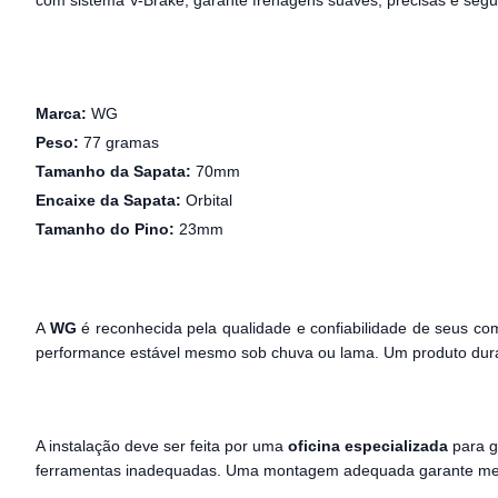
com sistema V-Brake, garante frenagens suaves, precisas e segura
Marca:
WG
Peso:
77 gramas
Tamanho da Sapata:
70mm
Encaixe da Sapata:
Orbital
Tamanho do Pino:
23mm
A
WG
é reconhecida pela qualidade e confiabilidade de seus c
performance estável mesmo sob chuva ou lama. Um produto dur
A instalação deve ser feita por uma
oficina especializada
para g
ferramentas inadequadas. Uma montagem adequada garante melh