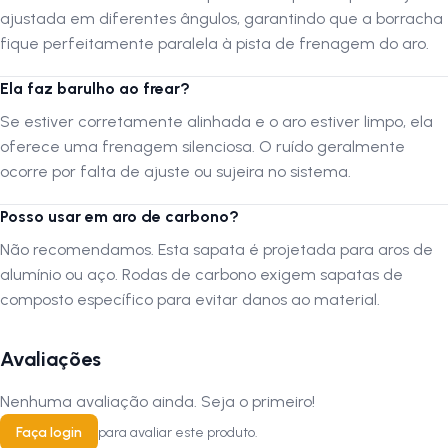
para encostar por igual no aro, o que previne o desgaste irregular e
ajustada em diferentes ângulos, garantindo que a borracha
aumenta a vida útil da peça. Sendo
leve
e produzida com material
fique perfeitamente paralela à pista de frenagem do aro.
resistente
, ela mantém sua performance mesmo em condições de
uso diário, oferecendo uma frenagem
confiável
e silenciosa para
Ela faz barulho ao frear?
maior tranquilidade do ciclista.
Se estiver corretamente alinhada e o aro estiver limpo, ela
oferece uma frenagem silenciosa. O ruído geralmente
FAQ — Perguntas frequentes
ocorre por falta de ajuste ou sujeira no sistema.
1. Esta sapata serve em freio Cantilever?
Posso usar em aro de carbono?
R:
Não. Este modelo é específico para sistemas
V-Brake
que utilizam
encaixe por pino roscado e arruelas orbitais.
Não recomendamos. Esta sapata é projetada para aros de
alumínio ou aço. Rodas de carbono exigem sapatas de
2. O par de sapatas serve para as duas rodas?
composto específico para evitar danos ao material.
R:
Não, cada embalagem contém 01 par, que é o suficiente para
apenas uma roda (dianteira ou traseira). Para trocar das duas rodas,
é necessário adquirir 02 unidades.
Avaliações
3. Qual a função do sistema orbital?
Nenhuma avaliação ainda. Seja o primeiro!
R:
As arruelas curvas (orbitais) permitem que a sapata seja ajustada
em diferentes ângulos, garantindo que a borracha fique perfeitamente
Faça login
para avaliar este produto.