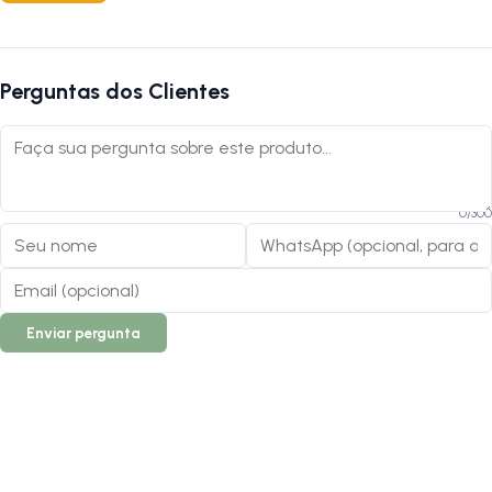
paralela à pista de frenagem do aro.
4. Ela faz barulho ao frear?
R:
Se estiver corretamente alinhada e o aro estiver limpo, ela oferece
Perguntas dos Clientes
uma frenagem silenciosa. O ruído geralmente ocorre por falta de
ajuste ou sujeira no sistema.
5. Posso usar em aro de carbono?
R:
Não recomendamos. Esta sapata é projetada para aros de
0
/
300
alumínio ou aço. Rodas de carbono exigem sapatas de composto
específico para evitar danos ao material.
Siga-nos no Instagram:
@lojanapista
Assista nosso canal no YouTube:
Lojanapista
Enviar pergunta