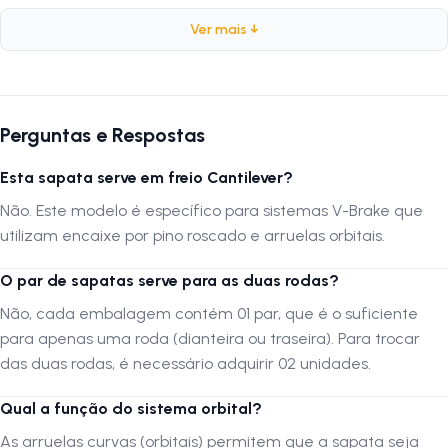
durável
,
resistente
e totalmente
compatível
com os principais
sistemas de freio V-Brake do mercado.
Ver mais ↓
Ficha Técnica
Marca:
GTI
Perguntas e Respostas
Peso:
75 Gramas
Esta sapata serve em freio Cantilever?
Tamanho da Sapata:
70mm
Encaixe da Sapata:
Orbital (com arruelas de ajuste)
Não. Este modelo é específico para sistemas V-Brake que
Tamanho do Pino:
22mm
utilizam encaixe por pino roscado e arruelas orbitais.
Cor:
Preto
O par de sapatas serve para as duas rodas?
Conteúdo:
1 Par de Sapatas (para uma roda)
Não, cada embalagem contém 01 par, que é o suficiente
para apenas uma roda (dianteira ou traseira). Para trocar
Por que comprar este produto?
das duas rodas, é necessário adquirir 02 unidades.
Optar pela Sapata GTI de 70mm é garantir um excelente custo-
benefício para a manutenção da sua bicicleta. O sistema orbital facilita
Qual a função do sistema orbital?
a instalação, permitindo que a sapata seja angulada corretamente
As arruelas curvas (orbitais) permitem que a sapata seja