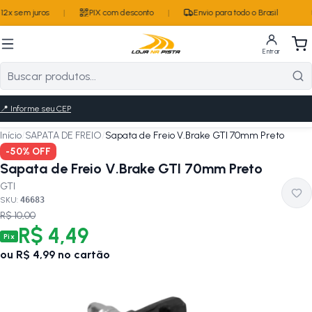
2x sem juros
|
PIX com desconto
|
Envio para todo o Brasil
Entrar
📍
Informe seu CEP
Início
/
SAPATA DE FREIO
/
Sapata de Freio V.Brake GTI 70mm Preto
-
50
% OFF
Sapata de Freio V.Brake GTI 70mm Preto
GTI
SKU:
46683
R$ 10,00
R$ 4,49
Pix
ou
R$ 4,99
no cartão