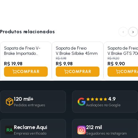
‹
›
Produtos relacionados
Sapata de Freio V-
Sapata de Freio
Sapata de Frei
Brake Importado
V.Brake Silbike 45mm
V.Brake GTS 
68mm
Preto
R$ 11,98
R$ 19,20
R$ 19,98
R$ 9,98
R$ 9,90
COMPRAR
COMPRAR
COMPR
120 mil+
4.9
Pedidos entregues
Avaliações no Google
Reclame Aqui
212 mil
RA
Empresa verificada
Seguidores no Instagram