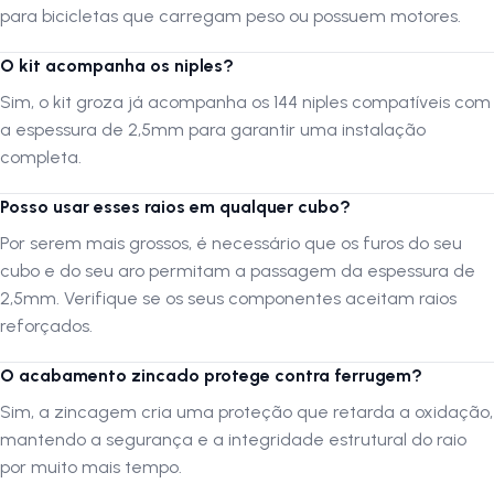
para bicicletas que carregam peso ou possuem motores.
2,5mm é muito mais robusto, oferecendo maior resistência contra
quebras e deformações, sendo essencial para bicicletas que
O kit acompanha os niples?
carregam peso ou possuem motores. 3. O kit acompanha os niples?
R: Sim, o kit groza já acompanha os 144 niples compatíveis com a
Sim, o kit groza já acompanha os 144 niples compatíveis com
espessura de 2,5mm para garantir uma instalação completa. 4. Posso
a espessura de 2,5mm para garantir uma instalação
usar esses raios em qualquer cubo? R: Por serem mais grossos, é
completa.
necessário que os furos do seu cubo e do seu aro permitam a
passagem da espessura de 2,5mm. Verifique se os seus
Posso usar esses raios em qualquer cubo?
componentes aceitam raios reforçados. 5. O acabamento zincado
protege contra ferrugem? R: Sim, a zincagem cria uma proteção que
Por serem mais grossos, é necessário que os furos do seu
retarda a oxidação, mantendo a segurança e a integridade estrutural
cubo e do seu aro permitam a passagem da espessura de
do raio por muito mais tempo. Siga-nos no Instagram: @lojanapista
2,5mm. Verifique se os seus componentes aceitam raios
Assista nosso canal no YouTube: Lojanapista
reforçados.
O acabamento zincado protege contra ferrugem?
Sim, a zincagem cria uma proteção que retarda a oxidação,
mantendo a segurança e a integridade estrutural do raio
por muito mais tempo.