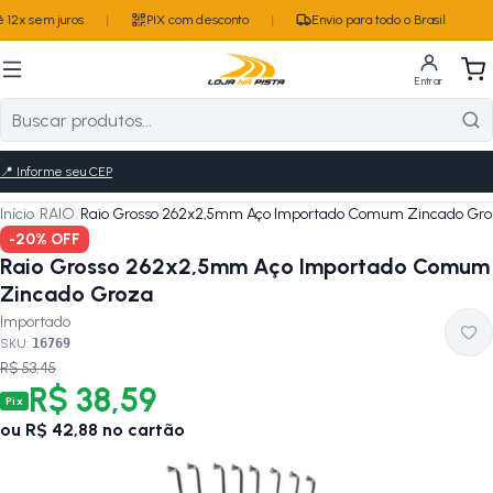
12x sem juros
|
PIX com desconto
|
Envio para todo o Brasil
Entrar
📍
Informe seu CEP
Início
/
RAIO
/
Raio Grosso 262x2,5mm Aço Importado Comum Zincado Gr
-
20
% OFF
Raio Grosso 262x2,5mm Aço Importado Comum
Zincado Groza
Importado
SKU:
16769
R$ 53,45
R$ 38,59
Pix
ou
R$ 42,88
no cartão