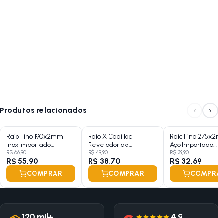
‹
›
Produtos relacionados
Raio Fino 190x2mm
Raio X Cadillac
Raio Fino 275x
Inox Importado
Revelador de
Aço Importado
Zincado 36 Raios
Hologramas 650ML
Zincado Groza
R$ 66,90
R$ 49,90
R$ 39,90
R$ 55,90
R$ 38,70
R$ 32,69
COMPRAR
COMPRAR
COMPR
120 mil+
4.9