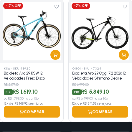
-
17
% OFF
-
7
% OFF
KSW
·
SKU 43920
OGGI
·
SKU 47324
Bicicleta Aro 29 KSW 12
Bicicleta Aro 29 Oggi 7.2 2026 12
Velocidades Freio Disco
Velocidades Shimano Deore
R$ 2.177,10
R$ 6.999,00
R$ 1.619,10
R$ 5.849,10
PIX
PIX
ou
R$ 1.799,00
no cartão
ou
R$ 6.499,00
no cartão
12
x de
R$ 149,92
sem juros
12
x de
R$ 541,58
sem juros
COMPRAR
COMPRAR