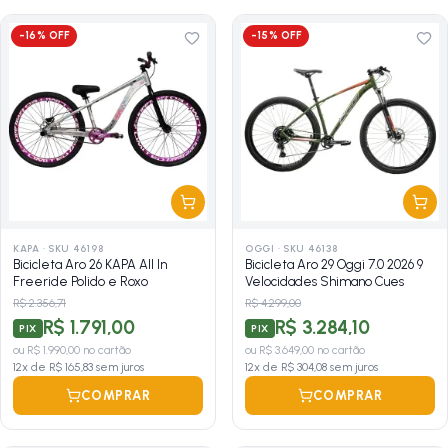
-
16
% OFF
-
15
% OFF
KAPA
·
SKU 46198
OGGI
·
SKU 46138
Bicicleta Aro 26 KAPA All In
Bicicleta Aro 29 Oggi 7.0 2026 9
Freeride Polido e Roxo
Velocidades Shimano Cues
R$ 2.356,71
R$ 4.299,00
R$ 1.791,00
R$ 3.284,10
PIX
PIX
ou
R$ 1.990,00
no cartão
ou
R$ 3.649,00
no cartão
12
x de
R$ 165,83
sem juros
12
x de
R$ 304,08
sem juros
COMPRAR
COMPRAR