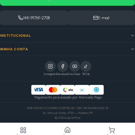
(44) 99769-2708
E-mail
INSTITUCIONAL
MINHA CONTA
Instagram
Facebook
YouTube
TikTok
elo
Pagamento processado por Mercado Pago
MSB VOLPATO COMERCIO DE PEÇAS · CNPJ: 08.964.836/0001-18
Av. Massuo Yoshiy, 4750 — Marialva, PR
©
2026
Loja na Pista