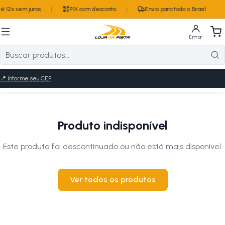
 12x sem juros
|
PIX com desconto
|
Envio para todo o Brasil
Entrar
📍
Informe seu CEP
Produto indisponível
Este produto foi descontinuado ou não está mais disponível.
Ver todos os produtos