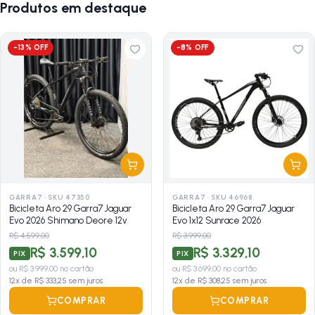
Produtos em destaque
-
13
% OFF
-
8
% OFF
GARRA7
·
SKU 47350
GARRA7
·
SKU 46968
Bicicleta Aro 29 Garra7 Jaguar
Bicicleta Aro 29 Garra7 Jaguar
Evo 2026 Shimano Deore 12v
Evo 1x12 Sunrace 2026
R$ 4.599,00
R$ 3.999,00
R$ 3.599,10
R$ 3.329,10
PIX
PIX
ou
R$ 3.999,00
no cartão
ou
R$ 3.699,00
no cartão
12
x de
R$ 333,25
sem juros
12
x de
R$ 308,25
sem juros
COMPRAR
COMPRAR