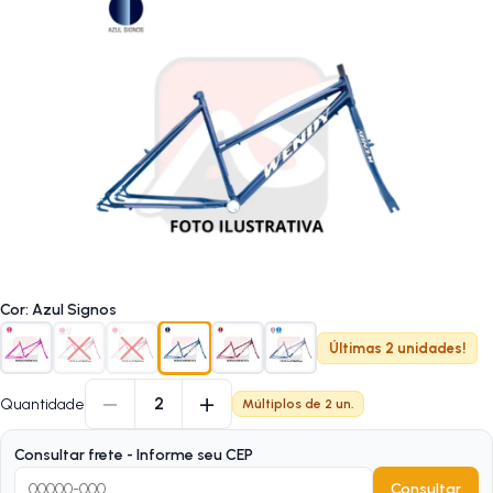
Cor
:
Azul Signos
Últimas 2 unidades!
−
+
2
Quantidade
Múltiplos de
2
un.
Consultar frete - Informe seu CEP
Consultar