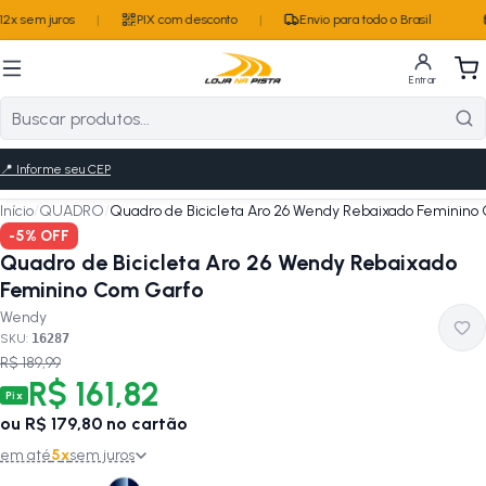
2x sem juros
|
PIX com desconto
|
Envio para todo o Brasil
Entrar
📍
Informe seu CEP
Início
/
QUADRO
/
Quadro de Bicicleta Aro 26 Wendy Rebaixado Feminino
-
5
% OFF
Quadro de Bicicleta Aro 26 Wendy Rebaixado
Feminino Com Garfo
Wendy
SKU:
16287
R$ 189,99
R$ 161,82
Pix
ou
R$ 179,80
no cartão
em até
5
x
sem juros