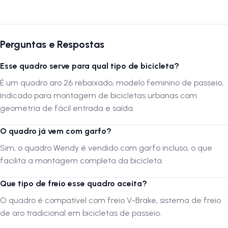
Autenticação de montagem correta
Para garantir o melhor desempenho e segurança, recomenda-se a
montagem em oficina especializada.
Perguntas e Respostas
A
LOJA NA PISTA
não se responsabiliza por instalação inadequada
Esse quadro serve para qual tipo de bicicleta?
ou ajustes incorretos. Verifique sempre a compatibilidade antes da
compra.
É um quadro aro 26 rebaixado, modelo feminino de passeio,
indicado para montagem de bicicletas urbanas com
Siga-nos no Instagram:
@lojanapista
geometria de fácil entrada e saída.
Assista no YouTube:
LojanaPista
O quadro já vem com garfo?
Sim, o quadro Wendy é vendido com garfo incluso, o que
facilita a montagem completa da bicicleta.
Que tipo de freio esse quadro aceita?
O quadro é compatível com freio V-Brake, sistema de freio
de aro tradicional em bicicletas de passeio.