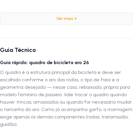
Especificações
Ver mais ↓
Marca:
Wendy
Modelo:
Rebaixado Feminino
Composição:
Aço
Peso:
3 Kg
Guia Técnico
Aro:
26
Tipo de Freio:
Cantilever
Guia rápido: quadro de bicicleta aro 26
Cores:
Variadas
O quadro é a estrutura principal da bicicleta e deve ser
escolhido conforme o aro das rodas, o tipo de freio e a
Por que escolher o Quadro de Bicicleta Aro 26 Wendy
geometria desejada — nesse caso, rebaixada, própria para
Rebaixado Feminino
modelo feminino de passeio. Vale trocar o quadro quando
O
Quadro de Bicicleta Aro 26 Wendy Rebaixado Feminino
houver trincas, amassados ou quando for necessário mudar
combina resistência e design funcional, oferecendo maior segurança e
o tamanho do aro. Como já acompanha garfo, a montagem
conforto para ciclistas. Seu material em aço proporciona durabilidade
exige apenas os demais componentes (rodas, transmissão,
e estabilidade, ideal para uso urbano, recreativo ou passeios diários.
guidão).