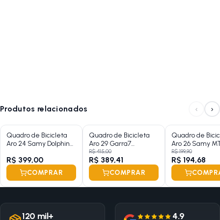
‹
›
Produtos relacionados
Quadro de Bicicleta
Quadro de Bicicleta
Quadro de Bicic
Aro 24 Samy Dolphin
Aro 29 Garra7
Aro 26 Samy M
Com Kit
Hardtrail
Masculino Expor
R$ 415,00
R$ 199,90
R$ 399,00
R$ 389,41
R$ 194,68
COMPRAR
COMPRAR
COMPR
120 mil+
4.9