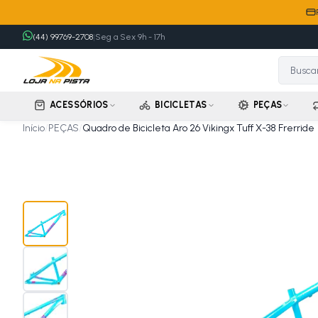
(44) 99769-2708
|
Seg a Sex 9h - 17h
ACESSÓRIOS
BICICLETAS
PEÇAS
Início
/
PEÇAS
/
Quadro de Bicicleta Aro 26 Vikingx Tuff X-38 Frerride