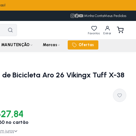
asil
|
Minha Conta
Meus Pedidos
Favoritos
Entrar
MANUTENÇÃO
Marcas
Ofertas
de Bicicleta Aro 26 Vikingx Tuff X-38
627,84
60
no cartão
m juros