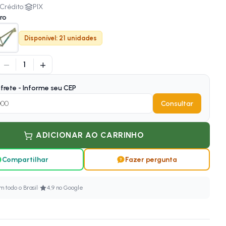
Crédito
|
PIX
ro
Disponível: 21 unidades
−
+
1
frete - Informe seu CEP
Consultar
ADICIONAR AO CARRINHO
Compartilhar
Fazer pergunta
·
 todo o Brasil
4,9 no Google