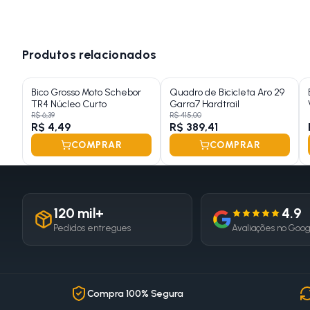
Produtos relacionados
Bico Grosso Moto Schebor
Quadro de Bicicleta Aro 29
TR4 Núcleo Curto
Garra7 Hardtrail
R$ 6,39
R$ 415,00
R$ 4,49
R$ 389,41
COMPRAR
COMPRAR
120 mil+
4.9
Pedidos entregues
Avaliações no Goo
Compra 100% Segura