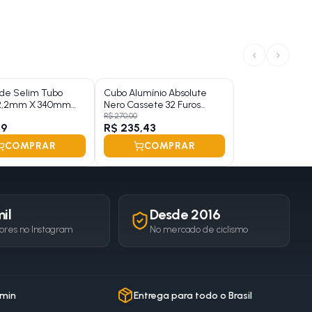
‹
›
de Selim Tubo
Cubo Alumínio Absolute
22,2mm X 340mm
Nero Cassete 32 Furos
omado
Preto Rolamentado
R$ 270,00
89
R$ 235,43
COMPRAR
COMPRAR
il
Desde 2016
ores no Instagram
No mercado de ciclismo
 min
Entrega para todo o Brasil