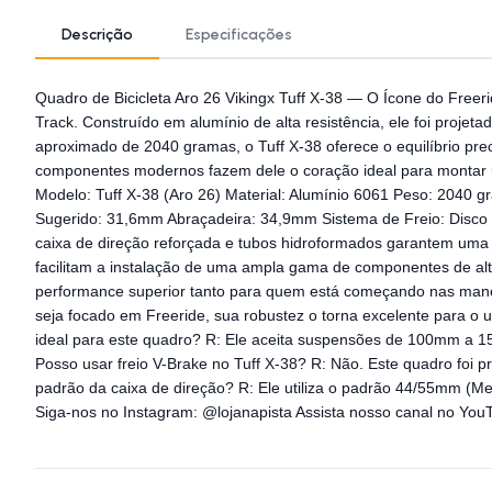
Descrição
Especificações
Quadro de Bicicleta Aro 26 Vikingx Tuff X-38 — O Ícone do Freer
Track. Construído em alumínio de alta resistência, ele foi proj
aproximado de 2040 gramas, o Tuff X-38 oferece o equilíbrio prec
componentes modernos fazem dele o coração ideal para montar u
Modelo: Tuff X-38 (Aro 26) Material: Alumínio 6061 Peso: 204
Sugerido: 31,6mm Abraçadeira: 34,9mm Sistema de Freio: Disco (
caixa de direção reforçada e tubos hidroformados garantem uma vi
facilitam a instalação de uma ampla gama de componentes de alt
performance superior tanto para quem está começando nas mano
seja focado em Freeride, sua robustez o torna excelente para 
ideal para este quadro? R: Ele aceita suspensões de 100mm a 1
Posso usar freio V-Brake no Tuff X-38? R: Não. Este quadro foi 
padrão da caixa de direção? R: Ele utiliza o padrão 44/55mm (Me
Siga-nos no Instagram: @lojanapista Assista nosso canal no You