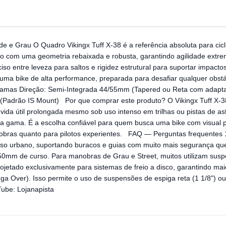
ide e Grau O Quadro Vikingx Tuff X-38 é a referência absoluta para c
etado com uma geometria rebaixada e robusta, garantindo agilidade ext
iso entre leveza para saltos e rigidez estrutural para suportar impact
ma bike de alta performance, preparada para desafiar qualquer obstá
0 gramas Direção: Semi-Integrada 44/55mm (Tapered ou Reta com ada
Padrão IS Mount) Por que comprar este produto? O Vikingx Tuff X-38 d
da útil prolongada mesmo sob uso intenso em trilhas ou pistas de asfa
a gama. É a escolha confiável para quem busca uma bike com visual p
bras quanto para pilotos experientes. FAQ — Perguntas frequentes 1
o uso urbano, suportando buracos e guias com muito mais segurança 
50mm de curso. Para manobras de Grau e Street, muitos utilizam susp
projetado exclusivamente para sistemas de freio a disco, garantindo m
ga Over). Isso permite o uso de suspensões de espiga reta (1 1/8") o
Tube: Lojanapista