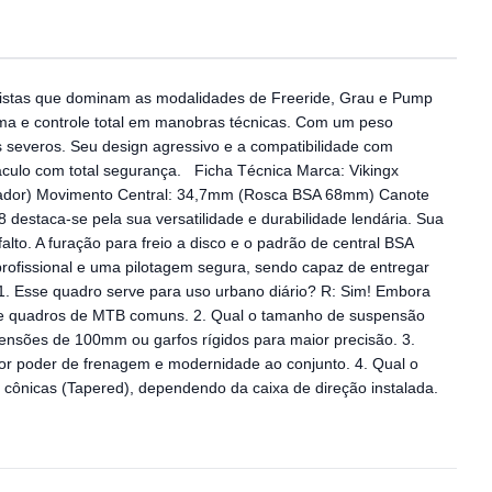
iclistas que dominam as modalidades de Freeride, Grau e Pump
rema e controle total em manobras técnicas. Com um peso
os severos. Seu design agressivo e a compatibilidade com
culo com total segurança. Ficha Técnica Marca: Vikingx
ptador) Movimento Central: 34,7mm (Rosca BSA 68mm) Canote
estaca-se pela sua versatilidade e durabilidade lendária. Sua
lto. A furação para freio a disco e o padrão de central BSA
rofissional e uma pilotagem segura, sendo capaz de entregar
. Esse quadro serve para uso urbano diário? R: Sim! Embora
que quadros de MTB comuns. 2. Qual o tamanho de suspensão
ensões de 100mm ou garfos rígidos para maior precisão. 3.
aior poder de frenagem e modernidade ao conjunto. 4. Qual o
u cônicas (Tapered), dependendo da caixa de direção instalada.