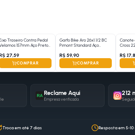
Eixo Traseiro Contra Pedal
Garfo Bike Aro 26x1.1/2 BC
Canote 
Velamos 157mm Aço Preto
Pimont Standard Aço
Cross 
Grosso 3/8
(Modelo Antigo)
Aço Cr
R$ 27,59
R$ 59,90
R$ 17,
COMPRAR
COMPRAR
Reclame Aqui
212 m
RA
gle
Empresa verificada
Seguid
Troca em até 7 dias
Resposta em 5-10