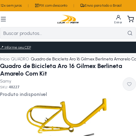
2x sem juros
|
PIX com desconto
|
Envio para todo o Brasil
Entrar
📍
Informe seu CEP
Início
/
QUADRO
/
Quadro de Bicicleta Aro 16 Gilmex Berlineta Amarelo C
Quadro de Bicicleta Aro 16 Gilmex Berlineta
Amarelo Com Kit
Samy
SKU:
40227
Produto indisponível