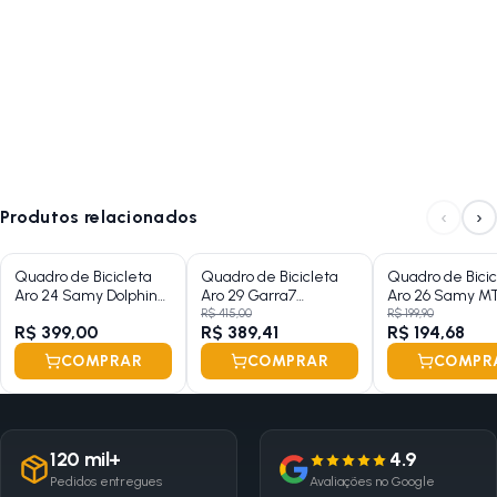
‹
›
Produtos relacionados
Quadro de Bicicleta
Quadro de Bicicleta
Quadro de Bicic
Aro 24 Samy Dolphin
Aro 29 Garra7
Aro 26 Samy M
Com Kit
Hardtrail
Masculino Expor
R$ 415,00
R$ 199,90
R$ 399,00
R$ 389,41
R$ 194,68
COMPRAR
COMPRAR
COMPR
120 mil+
4.9
Pedidos entregues
Avaliações no Google