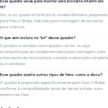
Esse quadro serve para montar uma bicicleta infantil aro
Autenticação de Montagem Correta
16?
Se optar por montar o produto por conta própria ou através de um
Sim, é um quadro infantil aro 16, modelo Berlineta, preparado
serviço não especializado, é crucial que a montagem seja verificada
por uma oficina especializada para confirmar que foi realizada
para freio V-Brake, indicado para montagem de bicicletas
adequadamente.
para crianças.
O que vem incluso no "kit" desse quadro?
A LOJA NA PISTA não se responsabiliza por montagens, instalações,
subir escadas ou transporte por guinchos para apartamentos.
O produto é vendido como quadro com kit, ou seja,
Verifique as dimensões do produto e certifique-se que o mesmo passa
acompanha peças complementares para montagem; para
por portas, corredores e elevadores.
a lista exata de itens inclusos, consulte a descrição completa
ou o vendedor.
Siga-nos no Instagram:
@lojanapista
Esse quadro aceita outros tipos de freio, como a disco?
Assista nosso canal no YouTube:
Lojanapista
O quadro é preparado especificamente para freio V-Brake;
confirme a compatibilidade antes de tentar instalar outro
sistema de freio.