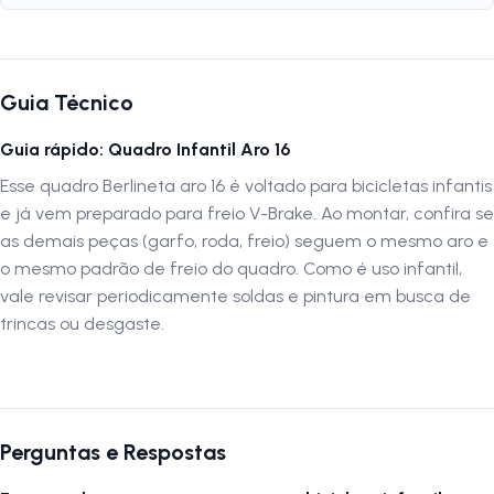
Modelo:
Berlineta
Composição:
Aço
Cor:
Amarelo
Guia Técnico
Peso:
2300g
Aro:
16
Guia rápido: Quadro Infantil Aro 16
Tipo de Freio:
V.Brake
Esse quadro Berlineta aro 16 é voltado para bicicletas infantis
Movimento de Direção:
Standard
e já vem preparado para freio V-Brake. Ao montar, confira se
Movimento de Centro:
45mm
as demais peças (garfo, roda, freio) seguem o mesmo aro e
Canote:
25,4mm
o mesmo padrão de freio do quadro. Como é uso infantil,
vale revisar periodicamente soldas e pintura em busca de
Por que comprar este produto?
trincas ou desgaste.
O Quadro Gilmex Berlineta Aro 16 é ideal para ciclistas que buscam
um quadro resistente, seguro e durável. Sua construção em aço
garante estabilidade e conforto, proporcionando pedaladas confiáveis
e seguras. Perfeito para montar bicicletas completas e duráveis, com
design que alia resistência e funcionalidade.
Perguntas e Respostas