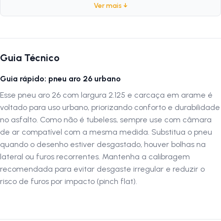
Especificações:
Ver mais ↓
Marca:
Paco
Modelo:
Flame
Peso:
1130 gramas
PSI:
40 PSI
Guia Técnico
TPI:
24
Aro:
26
Guia rápido: pneu aro 26 urbano
Medida:
2.125
Esse pneu aro 26 com largura 2.125 e carcaça em arame é
ETRTO:
54-559
Composição:
Arame
voltado para uso urbano, priorizando conforto e durabilidade
no asfalto. Como não é tubeless, sempre use com câmara
de ar compatível com a mesma medida. Substitua o pneu
Siga-nos no Instagram:
@lojanapista
quando o desenho estiver desgastado, houver bolhas na
Assista nosso canal no YouTube:
Lojanapista
lateral ou furos recorrentes. Mantenha a calibragem
recomendada para evitar desgaste irregular e reduzir o
risco de furos por impacto (pinch flat).