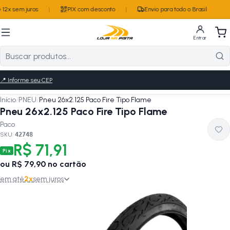
12x sem juros
|
PIX com desconto
|
Envio para todo o Brasil
Entrar
📍
Informe seu CEP
Início
/
PNEU
/
Pneu 26x2.125 Paco Fire Tipo Flame
Pneu 26x2.125 Paco Fire Tipo Flame
Paco
SKU:
42748
R$ 71,91
Pix
ou
R$ 79,90
no cartão
em até
2
x
sem juros