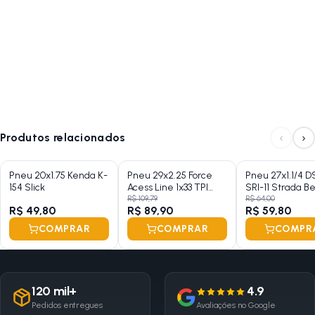
‹
›
Produtos relacionados
Pneu 20x1.75 Kenda K-
Pneu 29x2.25 Force
Pneu 27x1.1/4 D
154 Slick
Acess Line 1x33 TPI
SRI-11 Strada B
Michelin Talão Rigido
R$ 109,79
R$ 64,00
R$ 49,80
R$ 89,90
R$ 59,80
Preto
COMPRAR
COMPRAR
COMPR
120 mil+
4.9
Pedidos entregues
Avaliações no Google