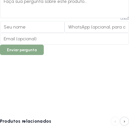
3. Esse pneu pode ser usado com câmara de ar?
R:
Sim, este modelo deve ser obrigatoriamente utilizado com câmara
0
/
300
de ar compatível com a medida 26x1.1/2.
4. Qual a vantagem da estrutura em arame?
R:
O talão de arame confere maior
rigidez
e facilita o assentamento
do pneu no aro, além de oferecer um excelente custo-benefício e alta
Enviar pergunta
resistência para o uso severo.
Siga-nos no Instagram:
@lojanapista
Assista nosso canal no YouTube:
Lojanapista
‹
›
Produtos relacionados