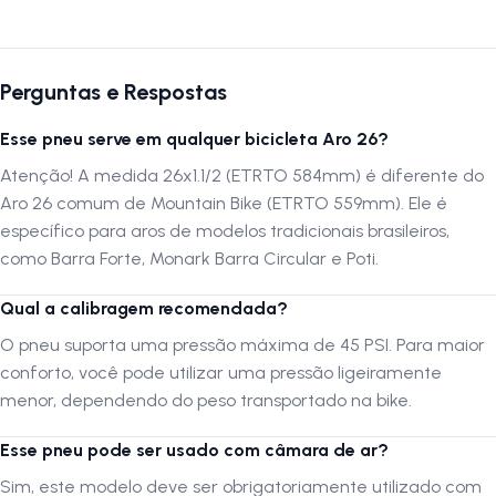
Ficha Técnica
Perguntas e Respostas
Marca:
Paco
Modelo:
Passeio
Esse pneu serve em qualquer bicicleta Aro 26?
Medida:
26 x 1.1/2 x 2 (54-584 ETRTO)
Atenção! A medida 26x1.1/2 (ETRTO 584mm) é diferente do
Pressão Máxima:
45 PSI
Aro 26 comum de Mountain Bike (ETRTO 559mm). Ele é
Composição:
Borracha com estrutura em Arame
específico para aros de modelos tradicionais brasileiros,
TPI:
24 TPI
como Barra Forte, Monark Barra Circular e Poti.
Peso Unitário:
920 Gramas
Cor:
Qual a calibragem recomendada?
Preto
O pneu suporta uma pressão máxima de 45 PSI. Para maior
conforto, você pode utilizar uma pressão ligeiramente
Por que comprar este produto?
menor, dependendo do peso transportado na bike.
Este pneu destaca-se pela sua excelente
capacidade de carga
e
durabilidade. Projetado para bicicletas que enfrentam o dia a dia, sua
Esse pneu pode ser usado com câmara de ar?
estrutura reforçada com arame garante que o pneu mantenha o
Sim, este modelo deve ser obrigatoriamente utilizado com
formato
preciso
mesmo sob pressão, evitando deformações laterais.