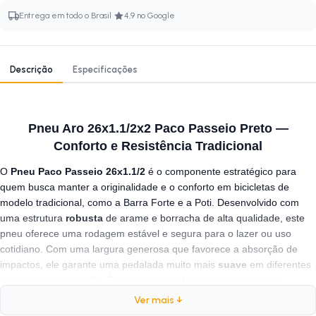
·
Entrega em todo o Brasil
4,9 no Google
Descrição
Especificações
Pneu Aro 26x1.1/2x2 Paco Passeio Preto —
Conforto e Resistência Tradicional
O
Pneu Paco Passeio 26x1.1/2
é o componente estratégico para
quem busca manter a originalidade e o conforto em bicicletas de
modelo tradicional, como a Barra Forte e a Poti. Desenvolvido com
uma estrutura
robusta
de arame e borracha de alta qualidade, este
pneu oferece uma rodagem estável e segura para o lazer ou uso
cotidiano. Com uma largura generosa que favorece a absorção de
impactos, ele garante uma pedalada muito mais
suave
em diferentes
tipos de pavimentação. É a escolha
ideal
para quem valoriza a
durabilidade
mecânica e busca um produto
confiável
para garantir a
Ver mais ↓
manutenção da bike com total eficiência.