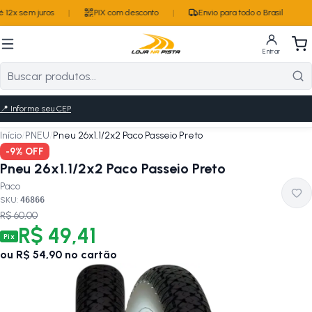
 12x sem juros
|
PIX com desconto
|
Envio para todo o Brasil
Entrar
📍
Informe seu CEP
Início
/
PNEU
/
Pneu 26x1.1/2x2 Paco Passeio Preto
-
9
% OFF
Pneu 26x1.1/2x2 Paco Passeio Preto
Paco
SKU:
46866
R$ 60,00
R$ 49,41
Pix
ou
R$ 54,90
no cartão