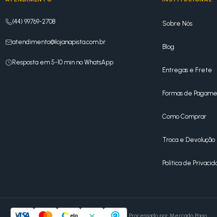
(44) 99769-2708
Sobre Nós
atendimento@lojanapista.com.br
Blog
Resposta em 5-10 min no WhatsApp
Entregas e Frete
Formas de Pagame
Como Comprar
Troca e Devolução
Política de Privaci
Processado por Mercado Pago
elo