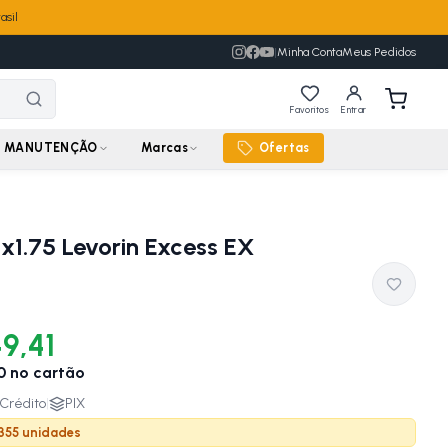
asil
|
Minha Conta
Meus Pedidos
Favoritos
Entrar
MANUTENÇÃO
Marcas
Ofertas
x1.75 Levorin Excess EX
9,41
0
no cartão
Crédito
|
PIX
 355 unidades