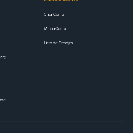
Criar Conta
Minha Conta
Lista de Desejos
nto
dade