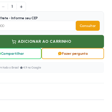
−
+
1
frete - Informe seu CEP
Consultar
ADICIONAR AO CARRINHO
Compartilhar
Fazer pergunta
·
 todo o Brasil
4,9 no Google