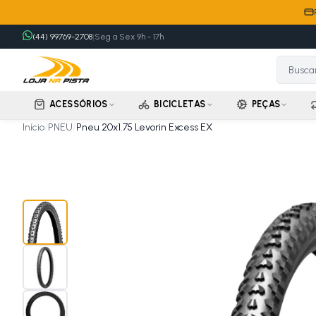
(44) 99769-2708
|
Seg a Sex 9h - 17h
ACESSÓRIOS
BICICLETAS
PEÇAS
Início
/
PNEU
/
Pneu 20x1.75 Levorin Excess EX