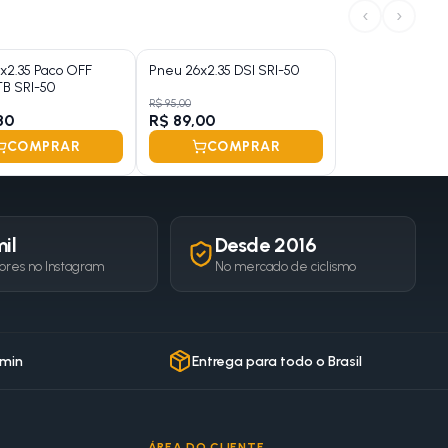
‹
›
x2.35 Paco OFF
Pneu 26x2.35 DSI SRI-50
B SRI-50
R$ 95,00
80
R$ 89,00
COMPRAR
COMPRAR
il
Desde 2016
ores no Instagram
No mercado de ciclismo
 min
Entrega para todo o Brasil
ÁREA DO CLIENTE