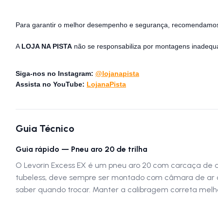
Para garantir o melhor desempenho e segurança, recomendamos 
A
LOJA NA PISTA
não se responsabiliza por montagens inadequa
Siga-nos no Instagram:
@lojanapista
Assista no YouTube:
LojanaPista
Guia Técnico
Guia rápido — Pneu aro 20 de trilha
O Levorin Excess EX é um pneu aro 20 com carcaça de ar
tubeless, deve sempre ser montado com câmara de ar co
saber quando trocar. Manter a calibragem correta melho