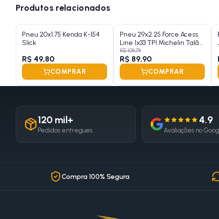
Produtos relacionados
Pneu 20x1.75 Kenda K-154
Pneu 29x2.25 Force Acess
Slick
Line 1x33 TPI Michelin Talão
Rigido Preto
R$ 109,79
R$ 49,80
R$ 89,90
COMPRAR
COMPRAR
120 mil+
4.9
Pedidos entregues
Avaliações no Goo
Compra 100% Segura