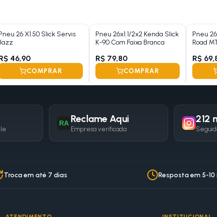
Pneu 26 X1.50 Slick Servis
Pneu 26x1.1/2x2 Kenda Slick
Pneu 26
Jazz
K-90 Com Faixa Branca
Road MT
R$ 46,90
R$ 79,80
R$ 69,
COMPRAR
COMPRAR
Reclame Aqui
212 m
RA
gle
Empresa verificada
Seguid
Troca em até 7 dias
Resposta em 5-10
ATENDIMENTO
INSTITUCIONAL