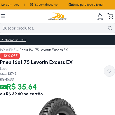
12x sem juros
|
PIX com desconto
|
Envio para todo o Brasil
Entrar
📍
Informe seu CEP
Início
/
PNEU
/
Pneu 16x1.75 Levorin Excess EX
-
12
% OFF
Pneu 16x1.75 Levorin Excess EX
Levorin
SKU:
12742
R$ 45,00
R$ 35,64
Pix
ou
R$ 39,60
no cartão