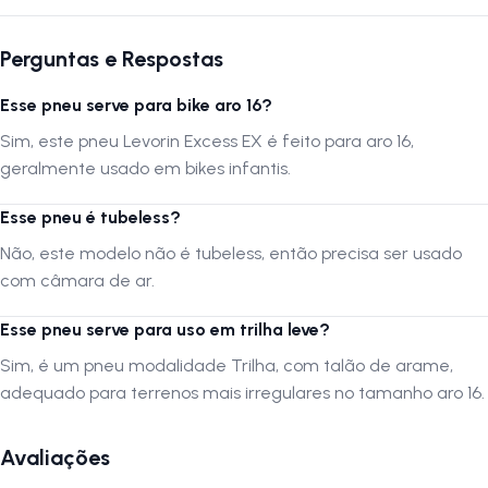
Autenticação de montagem correta
Se optar por montar por conta própria, certifique-se de validar a
Perguntas e Respostas
montagem em uma oficina especializada.
Esse pneu serve para bike aro 16?
A
LOJA NA PISTA
não se responsabiliza por montagens incorretas,
transporte inadequado ou ajustes não realizados por profissionais.
Sim, este pneu Levorin Excess EX é feito para aro 16,
Verifique sempre as dimensões e compatibilidade antes da compra.
geralmente usado em bikes infantis.
Esse pneu é tubeless?
Siga-nos no Instagram:
@lojanapista
Assista no YouTube:
LojanaPista
Não, este modelo não é tubeless, então precisa ser usado
com câmara de ar.
Esse pneu serve para uso em trilha leve?
Sim, é um pneu modalidade Trilha, com talão de arame,
adequado para terrenos mais irregulares no tamanho aro 16.
Avaliações