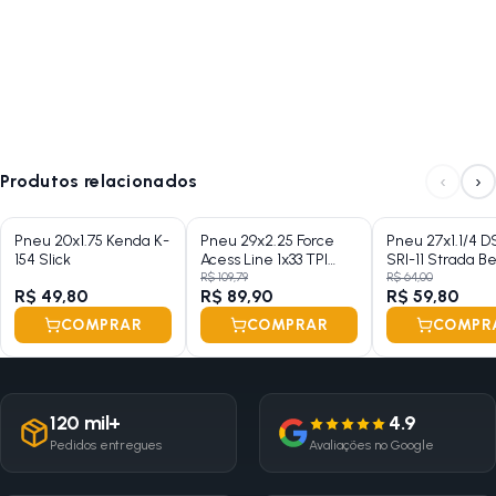
‹
›
Produtos relacionados
Pneu 20x1.75 Kenda K-
Pneu 29x2.25 Force
Pneu 27x1.1/4 D
154 Slick
Acess Line 1x33 TPI
SRI-11 Strada B
Michelin Talão Rigido
R$ 109,79
R$ 64,00
R$ 49,80
R$ 89,90
R$ 59,80
Preto
COMPRAR
COMPRAR
COMPR
120 mil+
4.9
Pedidos entregues
Avaliações no Google