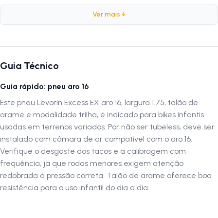
Marca:
Levorin
Ver mais ↓
Modelo:
Excess Ex
Peso:
390 gramas
PSI:
36
TPI:
33
Guia Técnico
Aro:
16
Medida:
1.75
Guia rápido: pneu aro 16
ETRTO:
44-305
Este pneu Levorin Excess EX aro 16, largura 1.75, talão de
Construção:
Arame
arame e modalidade trilha, é indicado para bikes infantis
usadas em terrenos variados. Por não ser tubeless, deve ser
Por que escolher o Pneu Levorin Excess Ex 16x1.75
instalado com câmara de ar compatível com o aro 16.
O
Pneu Levorin Excess Ex 16x1.75
oferece resistência e
Verifique o desgaste dos tacos e a calibragem com
estabilidade, garantindo segurança e desempenho confiável para
frequência, já que rodas menores exigem atenção
bicicletas com aro 16. Sua construção em arame proporciona
redobrada à pressão correta. Talão de arame oferece boa
durabilidade e confiabilidade em diferentes tipos de terreno, tornando-
resistência para o uso infantil do dia a dia.
o ideal para uso diário e recreativo.