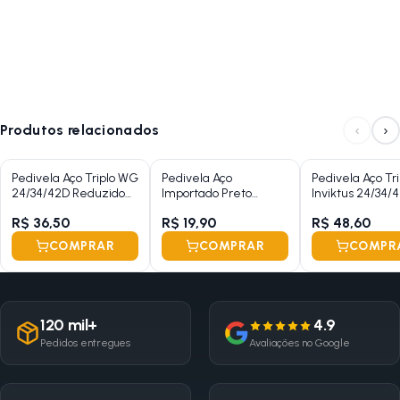
‹
›
Produtos relacionados
Pedivela Aço Triplo WG
Pedivela Aço
Pedivela Aço Tri
24/34/42D Reduzido
Importado Preto
Inviktus 24/34/
Preto 175mm Ponta
115mm
Preto Cinza 1
R$ 36,50
R$ 19,90
R$ 48,60
Quadrada Com
Protetor
Protetor
COMPRAR
COMPRAR
COMPR
120 mil+
4.9
Pedidos entregues
Avaliações no Google