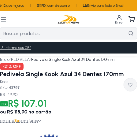
 12x sem juros
|
PIX com desconto
|
Envio para todo o Brasil
Entrar
📍
Informe seu CEP
Início
/
PEDIVELA
/
Pedivela Single Kook Azul 34 Dentes 170mm
-
21
% OFF
Pedivela Single Kook Azul 34 Dentes 170mm
Kook
SKU:
43797
R$ 149,90
R$ 107,01
Pix
ou
R$ 118,90
no cartão
em até
3
x
sem juros