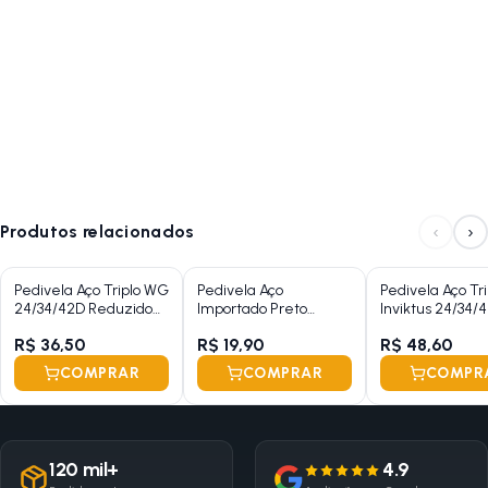
‹
›
Produtos relacionados
Pedivela Aço Triplo WG
Pedivela Aço
Pedivela Aço Tri
24/34/42D Reduzido
Importado Preto
Inviktus 24/34/
Preto 175mm Ponta
115mm
Preto Cinza 1
R$ 36,50
R$ 19,90
R$ 48,60
Quadrada Com
Protetor
Protetor
COMPRAR
COMPRAR
COMPR
120 mil+
4.9