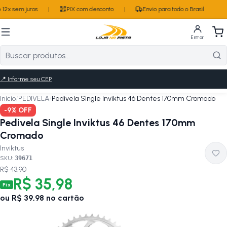
12x sem juros
|
PIX com desconto
|
Envio para todo o Brasil
Entrar
📍
Informe seu CEP
Início
/
PEDIVELA
/
Pedivela Single Inviktus 46 Dentes 170mm Cromado
-
9
% OFF
Pedivela Single Inviktus 46 Dentes 170mm
Cromado
Inviktus
SKU:
39671
R$ 43,90
R$ 35,98
Pix
ou
R$ 39,98
no cartão