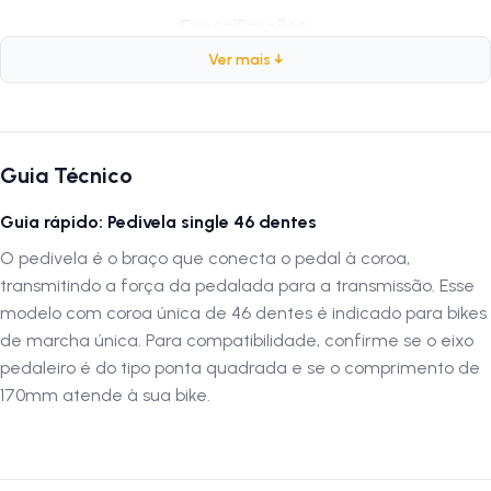
Especificações:
Ver mais ↓
Marca:
Inviktus
Peso:
850 gramas
Composição:
Aço
Tamanho do Braço:
170mm
Quantidade de Coroas:
1
Guia Técnico
Quantidade de Dentes:
46 Dentes
Medida do Eixo do Pedal:
9/16
Guia rápido: Pedivela single 46 dentes
Tipo do Eixo:
Ponta Quadrada
O pedivela é o braço que conecta o pedal à coroa,
Acabamento:
Cromado
transmitindo a força da pedalada para a transmissão. Esse
modelo com coroa única de 46 dentes é indicado para bikes
Siga-nos no Instagram:
@lojanapista
de marcha única. Para compatibilidade, confirme se o eixo
Assista nosso canal no YouTube:
Lojanapista
pedaleiro é do tipo ponta quadrada e se o comprimento de
170mm atende à sua bike.