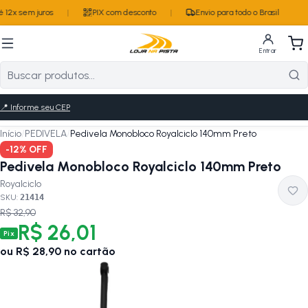
 12x sem juros
|
PIX com desconto
|
Envio para todo o Brasil
Entrar
📍
Informe seu CEP
Início
/
PEDIVELA
/
Pedivela Monobloco Royalciclo 140mm Preto
-
12
% OFF
Pedivela Monobloco Royalciclo 140mm Preto
Royalciclo
SKU:
21414
R$ 32,90
R$ 26,01
Pix
ou
R$ 28,90
no cartão