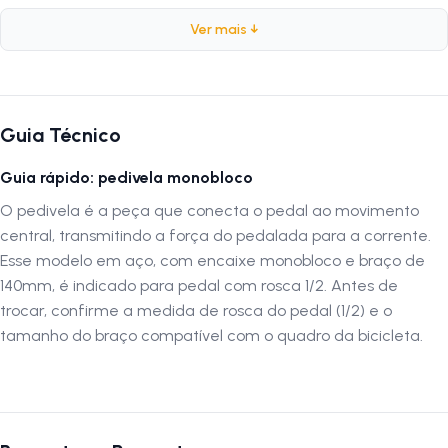
Marca:
Royal Ciclo
Ver mais ↓
Peso:
745 gramas
Composição:
Aço
Tamanho do Braço:
140mm
Medida do Eixo do Pedal:
1/2 Polegada
Acabamento:
Preto
Guia Técnico
Guia rápido: pedivela monobloco
Siga-nos no Instagram:
@lojanapista
Assista nosso canal no YouTube:
Lojanapista
O pedivela é a peça que conecta o pedal ao movimento
central, transmitindo a força do pedalada para a corrente.
Esse modelo em aço, com encaixe monobloco e braço de
140mm, é indicado para pedal com rosca 1/2. Antes de
trocar, confirme a medida de rosca do pedal (1/2) e o
tamanho do braço compatível com o quadro da bicicleta.