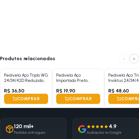
‹
›
Produtos relacionados
Pedivela Aço Triplo WG
Pedivela Aço
Pedivela Aço Tri
24/34/42D Reduzido
Importado Preto
Inviktus 24/34/
Preto 175mm Ponta
115mm
Preto Cinza 1
R$ 36,50
R$ 19,90
R$ 48,60
Quadrada Com
Protetor
Protetor
COMPRAR
COMPRAR
COMPR
120 mil+
4.9
Pedidos entregues
Avaliações no Google